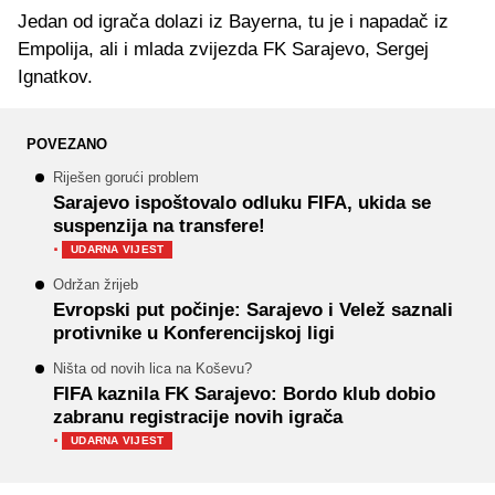
Jedan od igrača dolazi iz Bayerna, tu je i napadač iz
Empolija, ali i mlada zvijezda FK Sarajevo, Sergej
Ignatkov.
POVEZANO
Riješen gorući problem
Sarajevo ispoštovalo odluku FIFA, ukida se
suspenzija na transfere!
·
UDARNA VIJEST
Održan žrijeb
Evropski put počinje: Sarajevo i Velež saznali
protivnike u Konferencijskoj ligi
Ništa od novih lica na Koševu?
FIFA kaznila FK Sarajevo: Bordo klub dobio
zabranu registracije novih igrača
·
UDARNA VIJEST