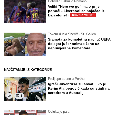
Potvrdio Fabrizio Romano
Veliki "Here we go" malo prije
ponoći - Liverpool se pojačao iz
·
Barcelone!
UDARNA VIJEST
Tokom duela Sheriff - St. Gallen
Sramota za kompletnu naciju: UEFA
delegat jučer snimao žene uz
neprimjerene komentare
NAJČITANIJE IZ KATEGORIJE
Prelijepe scene u Perthu
Igrači Juventusa su shvatili ko je
Kerim Alajbegović kada su stigli na
aerodrom u Australiji
1
Odluka je pala