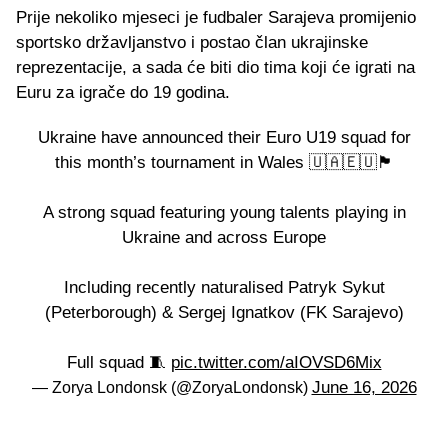
Prije nekoliko mjeseci je fudbaler Sarajeva promijenio
sportsko državljanstvo i postao član ukrajinske
reprezentacije, a sada će biti dio tima koji će igrati na
Euru za igrače do 19 godina.
Ukraine have announced their Euro U19 squad for
this month’s tournament in Wales 🇺🇦🇪🇺🏴󠁧󠁢󠁷󠁬󠁳󠁿
A strong squad featuring young talents playing in
Ukraine and across Europe
Including recently naturalised Patryk Sykut
(Peterborough) & Sergej Ignatkov (FK Sarajevo)
Full squad 🧵
pic.twitter.com/aIOVSD6Mix
June 16, 2026
— Zorya Londonsk (@ZoryaLondonsk)