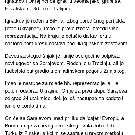
Ignatkov i Ukrajinci će igrati u veoma jakoj grupi sa
Hrvatskom, Srbijom i Italijom.
Ignatkov je rođen u BiH, ali zbog porodičnog porijekla
(otac Ukrajinac), imao je pravo izbora između više
reprezentacija. Na kraju je odlučio da karijeru u
nacionalnom dresu nastavi pod ukrajinskom zastavom.
Devetnaestogodišnjak je ranije ove godine potpisao
novi ugovor sa Sarajevom. Rođen je u Trebinju, ali je
fudbalski put gradio u omladinskom pogonu Zrinjskog.
Imao je nastupe za mlade bh. reprezentacije, ali je
potom odabrao Ukrajinu. On je za prvu ekipu Sarajeva
odigrao 24 utakmice, dok je još nastupao za kadete i
juniore bordo tima.
On će sa Sarajevom imati priliku da 'osjeti' Evropu, a
Bordo tim je za prvog evropskog rivala dobio Inter
Turku iz Finske, s kojim se sastaje u prvom pretkolu