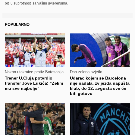
biti u suprotnosti sa vašim uvjerenjima.
POPULARNO
Nakon utakmice protiv Botosanija
Dao zeleno svjetlo
Trener U.Cluja potvrdio
Udarac kojem se Barcelona
transfer Jove Lukića: "Želim
nije nadala, zvijezda napušta
mu sve najbolje"
klub, do 12. avgusta sve će
biti gotovo