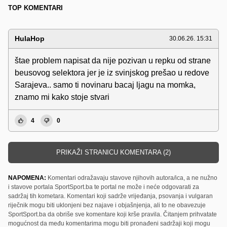
TOP KOMENTARI
HulaHop
30.06.26. 15:31
štae problem napisat da nije pozivan u repku od strane
beusovog selektora jer je iz svinjskog prešao u redove
Sarajeva.. samo ti novinaru bacaj ljagu na momka,
znamo mi kako stoje stvari
4
0
PRIKAŽI STRANICU KOMENTARA (2)
NAPOMENA:
Komentari odražavaju stavove njihovih autora/ica, a ne nužno
i stavove portala SportSport.ba te portal ne može i neće odgovarati za
sadržaj tih kometara. Komentari koji sadrže vrijeđanja, psovanja i vulgaran
riječnik mogu biti uklonjeni bez najave i objašnjenja, ali to ne obavezuje
SportSport.ba da obriše sve komentare koji krše pravila. Čitanjem prihvatate
mogućnost da među komentarima mogu biti pronađeni sadržaji koji mogu