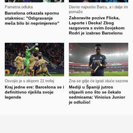
Pametna odluka
Davno napustio Barcu, a i dalje im
pomaže
Barcelona otkazala spornu
Zaboravite pozive Flicka,
utakmicu: "Odigravanje
Laporte i Decka! Zbog
meča bilo bi neprimjereno"
razgovora s ovim čovjekom
Rodri je izabrao Barcelonu
Osvojio je s ekipom 21 trofej
Zna se gdje će igrati iduće sezone
Kraj jedne ere: Barcelona se i
Mediji u Španiji jutros
definitivno riješila svoje
objavili ono što se čekalo
legende
sedmicama: Vinicius Junior
je odlučio!