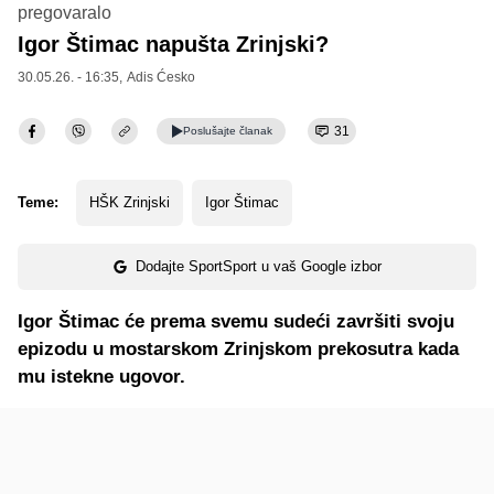
pregovaralo
Igor Štimac napušta Zrinjski?
30.05.26. - 16:35,
Adis Ćesko
31
Poslušajte
članak
Teme:
HŠK Zrinjski
Igor Štimac
Dodajte SportSport u vaš Google izbor
Igor Štimac će prema svemu sudeći završiti svoju
epizodu u mostarskom Zrinjskom prekosutra kada
mu istekne ugovor.