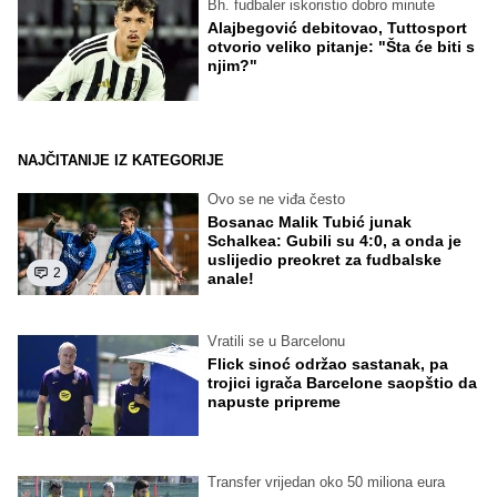
Bh. fudbaler iskoristio dobro minute
Alajbegović debitovao, Tuttosport
otvorio veliko pitanje: "Šta će biti s
njim?"
NAJČITANIJE IZ KATEGORIJE
Ovo se ne viđa često
Bosanac Malik Tubić junak
Schalkea: Gubili su 4:0, a onda je
uslijedio preokret za fudbalske
2
anale!
Vratili se u Barcelonu
Flick sinoć održao sastanak, pa
trojici igrača Barcelone saopštio da
napuste pripreme
Transfer vrijedan oko 50 miliona eura