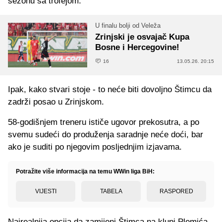
sezonu sa trofejom.
U finalu bolji od Veleža
Zrinjski je osvajač Kupa
Bosne i Hercegovine!
16
13.05.26. 20:15
Ipak, kako stvari stoje - to neće biti dovoljno Štimcu da
zadrži posao u Zrinjskom.
58-godišnjem treneru ističe ugovor prekosutra, a po
svemu sudeći do produženja saradnje neće doći, bar
ako je suditi po njegovim posljednjim izjavama.
Potražite više informacija na temu WWin liga BiH:
VIJESTI
TABELA
RASPORED
Najrealnija opcija da zamijeni Štimca na klupi Plemića