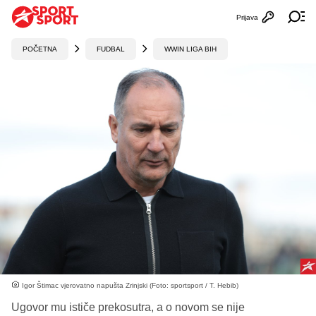
Prijava
Otvori profi
Ot
POČETNA
FUDBAL
WWIN LIGA BIH
Igor Štimac vjerovatno napušta Zrinjski (Foto: sportsport / T. Hebib)
Ugovor mu ističe prekosutra, a o novom se nije