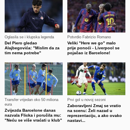
Oglasila se i klupska legenda
Potvrdio Fabrizio Romano
Del Piero gledao
Veliki "Here we go" malo
Alajbegovića: "Mislim da za
prije ponoći - Liverpool se
tim nema potrebe"
pojačao iz Barcelone!
Transfer vrijedan oko 50 miliona
Prvi gol u novoj sezoni
eura
Zaboravljeni Zmaj se vratio
Zvijezda Barcelone danas
na scenu: Želi nazad u
nazvala Flicka i poručila mu:
reprezentaciju, a ako ovako
"Neću se više vraćati u klub"
nastavi...