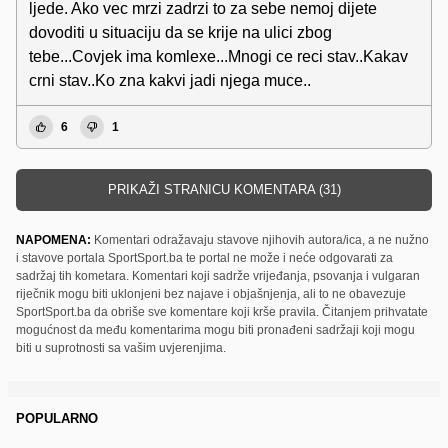
ljede. Ako vec mrzi zadrzi to za sebe nemoj dijete
dovoditi u situaciju da se krije na ulici zbog
tebe...Covjek ima komlexe...Mnogi ce reci stav..Kakav
crni stav..Ko zna kakvi jadi njega muce..
6
1
PRIKAŽI STRANICU KOMENTARA (31)
NAPOMENA:
Komentari odražavaju stavove njihovih autora/ica, a ne nužno
i stavove portala SportSport.ba te portal ne može i neće odgovarati za
sadržaj tih kometara. Komentari koji sadrže vrijeđanja, psovanja i vulgaran
riječnik mogu biti uklonjeni bez najave i objašnjenja, ali to ne obavezuje
SportSport.ba da obriše sve komentare koji krše pravila. Čitanjem prihvatate
mogućnost da među komentarima mogu biti pronađeni sadržaji koji mogu
biti u suprotnosti sa vašim uvjerenjima.
POPULARNO