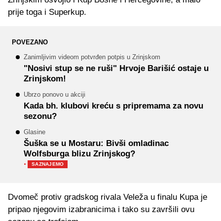
prije toga i Superkup.
POVEZANO
Zanimljivim videom potvrđen potpis u Zrinjskom
"Nosivi stup se ne ruši" Hrvoje Barišić ostaje u
Zrinjskom!
Ubrzo ponovo u akciji
Kada bh. klubovi kreću s pripremama za novu
sezonu?
Glasine
Šuška se u Mostaru: Bivši omladinac
Wolfsburga blizu Zrinjskog?
·
SAZNAJEMO
Dvomeč protiv gradskog rivala Veleža u finalu Kupa je
pripao njegovim izabranicima i tako su završili ovu