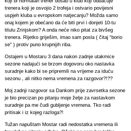
koji bi normalan trener došao u klub koji odbacuje
trenera koji je osvojio 2 trofeja i ostvario povijesni
uspjeh kluba u evropskom natjecanju? Možda samo
onaj kojem je obećano da će biti prvi i donjeti 10-tu
titulu Zrinjskom? A onda neće niko pitat za bivšeg
trenera. Rijetko griješim, imao sam posla ( čitaj “borio
se” ) protiv puno krupnijih riba.
Ostajem u Mostaru 3 dana nakon zadnje utakmice
sezone nadajući se brzom dogovoru oko nastavka
suradnje kako bi se pripremili na vrijeme za iduću
sezonu , ali nitko nema vremena za razgovor?!??
Moj zadnji razgovor sa Dankom prije zavrsetka sezone
je bio precizan po pitanju moje želje za nastavkom
suradnje pa me čudi gubljenje vremena. Tko radi
pritisak i iz kojeg razloga?!
Tužan napuštam Mostar radi nedostatka vremena ili