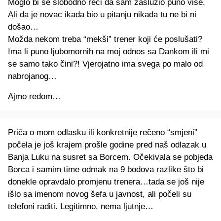
Moglo bi se slobodno reći da sam zaslužio puno više.
Ali da je novac ikada bio u pitanju nikada tu ne bi ni
došao…
Možda nekom treba “mekši” trener koji će poslušati?
Ima li puno ljubomornih na moj odnos sa Dankom ili mi
se samo tako čini?! Vjerojatno ima svega po malo od
nabrojanog…
Ajmo redom…
Priča o mom odlasku ili konkretnije rečeno “smjeni”
počela je još krajem prošle godine pred naš odlazak u
Banja Luku na susret sa Borcem. Očekivala se pobjeda
Borca i samim time odmak na 9 bodova razlike što bi
donekle opravdalo promjenu trenera…tada se još nije
išlo sa imenom novog šefa u javnost, ali počeli su
telefoni raditi. Legitimno, nema ljutnje…