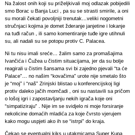
Na žalost onih koji su priželjkivali moj odlazak pobijedili
smo Borac u Banja Luci , pa su se strasti smirile, a oni
su morali čekati povoljniji trenutak…veliki nogometni
stručnjaci kojima je domet žderanje janjetine i lokanje
na tuđi račun , ili samo komentiranje tuđe igre utihnuli
su, ali nadali su se potopu protiv C. Palacea.
Ni tu nisu imali sreće… žalim samo za promašajima
Ivančića i Čužea u čistim situacijama, jer da su bolje
reagirali u čistim šansama svi bi zajedno pjevali “ta će
Palace”… no našim “kovačima” urote nije smetalo što
je “moj” i “naš” Zrinjski blistao u konferencijskoj ligi
protiv daleko jačih momčadi , oni su nastavili sa pričom
o lošoj igri i zapostavljanju nekih igrača koje oni
“simpatiziraju” . Nije im se svidjelo ni moje forsiranje
nekolicine domaćih mladića za koje čvrsto vjerujem
kako mogu uspjeti ako ih se “istrpi” do kraja.
Čekao se eventualni kiks u utakmicama Super Kupa