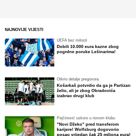
NAJNOVIJE VIJESTI
UEFA bez milosti
Dobili 10.000 eura kazne zbog
pogrdne poruke Lešinarima!
Otkrio detalje pregovora
Košarkaš potvrdio da ga je Partizan
želio, ali je zbog Obradovića
izabrao drugi klub
Pejčinović uskoro u novom klubu
"Novi Džeko" pred transferom
karijere! Wolfsburg dogovorio
posao vrijedan čak 25 miliona eura!