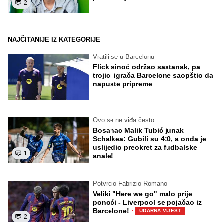
2
NAJČITANIJE IZ KATEGORIJE
Vratili se u Barcelonu
Flick sinoć održao sastanak, pa
trojici igrača Barcelone saopštio da
napuste pripreme
Ovo se ne viđa često
Bosanac Malik Tubić junak
Schalkea: Gubili su 4:0, a onda je
uslijedio preokret za fudbalske
1
anale!
Potvrdio Fabrizio Romano
Veliki "Here we go" malo prije
ponoći - Liverpool se pojačao iz
·
Barcelone!
UDARNA VIJEST
2