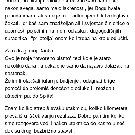
“muda” po pitanju odluke. Očekivao sam bar toliko
nakon svega, samo malo iskrenosti, jer Bogu hvala
ponuda imam, ali srce je tu… odlučujem biti tvrdoglav i
čekati, jer baš sam znatiželjan ali i svjestan činjenice o
upornosti pojedinih na mom odlasku , dugogodišnjih
suradnika i “prijatelja” onom koji treba na kraju odlučiti.
Zato dragi moj Danko,
Ovo je moje “otvoreno pismo” tebi koje je staro
nekoliko dana , a čekalo je samo da najaviš dolazak na
sastanak.
Želim ti olakšati jutarnje budjenje , odagnati brige i
pomoći da prelomiš donošenje odluke ili možda ti
uštedim put do Splita!
Znam koliko strepiš svaku utakmicu, koliko kilometara
prevališ u iščekivanju rezultata. Dobro pamtim koliko
smo razgovora vodili nakon utakmica do kasno u noć
dok su drugi bezbrižno spavali.