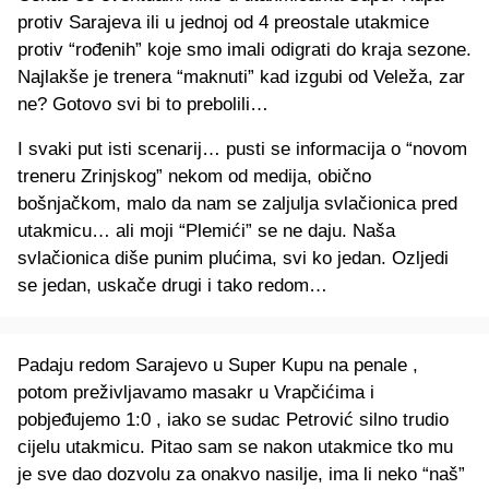
protiv Sarajeva ili u jednoj od 4 preostale utakmice
protiv “rođenih” koje smo imali odigrati do kraja sezone.
Najlakše je trenera “maknuti” kad izgubi od Veleža, zar
ne? Gotovo svi bi to prebolili…
I svaki put isti scenarij… pusti se informacija o “novom
treneru Zrinjskog” nekom od medija, obično
bošnjačkom, malo da nam se zaljulja svlačionica pred
utakmicu… ali moji “Plemići” se ne daju. Naša
svlačionica diše punim plućima, svi ko jedan. Ozljedi
se jedan, uskače drugi i tako redom…
Padaju redom Sarajevo u Super Kupu na penale ,
potom preživljavamo masakr u Vrapčićima i
pobjeđujemo 1:0 , iako se sudac Petrović silno trudio
cijelu utakmicu. Pitao sam se nakon utakmice tko mu
je sve dao dozvolu za onakvo nasilje, ima li neko “naš”