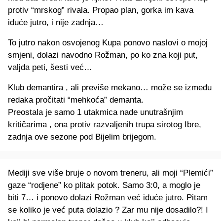
protiv “mrskog” rivala. Propao plan, gorka im kava
iduće jutro, i nije zadnja…
To jutro nakon osvojenog Kupa ponovo naslovi o mojoj
smjeni, dolazi navodno Rožman, po ko zna koji put,
valjda peti, šesti već…
Klub demantira , ali previše mekano… može se između
redaka pročitati “mehkoća” demanta.
Preostala je samo 1 utakmica nade unutrašnjim
kritičarima , ona protiv razvaljenih trupa sirotog Ibre,
zadnja ove sezone pod Bijelim brijegom.
Mediji sve više bruje o novom treneru, ali moji “Plemići”
gaze “rodjene” ko plitak potok. Samo 3:0, a moglo je
biti 7… i ponovo dolazi Rožman već iduće jutro. Pitam
se koliko je već puta dolazio ? Zar mu nije dosadilo?! I