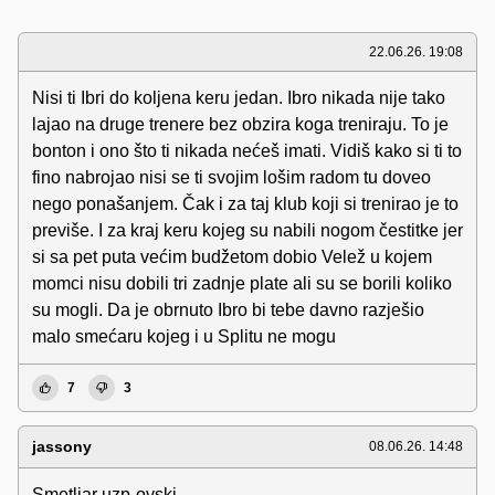
22.06.26. 19:08
Nisi ti Ibri do koljena keru jedan. Ibro nikada nije tako
lajao na druge trenere bez obzira koga treniraju. To je
bonton i ono što ti nikada nećeš imati. Vidiš kako si ti to
fino nabrojao nisi se ti svojim lošim radom tu doveo
nego ponašanjem. Čak i za taj klub koji si trenirao je to
previše. I za kraj keru kojeg su nabili nogom čestitke jer
si sa pet puta većim budžetom dobio Velež u kojem
momci nisu dobili tri zadnje plate ali su se borili koliko
su mogli. Da je obrnuto Ibro bi tebe davno razješio
malo smećaru kojeg i u Splitu ne mogu
7
3
jassony
08.06.26. 14:48
Smetljar uzp-ovski