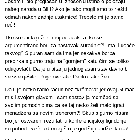
Jesam li bio preglasan u iznošenju istine o položaju
našeg naroda u BiH? Ako je tako mogli smo to rješiti
odmah nakon zadnje utakmice! Trebalo mi je samo
reći!
Tko su oni koji žele moj odlazak, a tko se
argumentirano bori za nastavak suradnje?! Ima li uopće
takvog? Siguran sam da ima jer nekakva borba i
prepirka sigurno traju na “gornjem” katu čim se toliko
odugovlači. Da je u pitanju jednoglasan stav davno bi
se sve rješilo! Pogotovo ako Danko tako želi…
Da li je netko radio račun bez “krčmara” jer ovaj Štimac
misli svojom glavom i sam sastavlja momčad sa
svojim pomoćnicima pa se taj netko želi malo igrati
menadžera sa novim trenerom?! Skup sigurno nisam
bio jer ostvareni rezultati u konferencijskoj ligi donjeli
su prihode veće od onog što je godišnji budžet kluba!