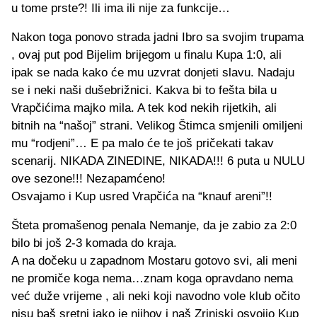
u tome prste?! Ili ima ili nije za funkcije…
Nakon toga ponovo strada jadni Ibro sa svojim trupama
, ovaj put pod Bijelim brijegom u finalu Kupa 1:0, ali
ipak se nada kako će mu uzvrat donjeti slavu. Nadaju
se i neki naši dušebrižnici. Kakva bi to fešta bila u
Vrapčićima majko mila. A tek kod nekih rijetkih, ali
bitnih na “našoj” strani. Velikog Štimca smjenili omiljeni
mu “rodjeni”… E pa malo će te još pričekati takav
scenarij. NIKADA ZINEDINE, NIKADA!!! 6 puta u NULU
ove sezone!!! Nezapamćeno!
Osvajamo i Kup usred Vrapčića na “knauf areni”!!
Šteta promašenog penala Nemanje, da je zabio za 2:0
bilo bi još 2-3 komada do kraja.
A na dočeku u zapadnom Mostaru gotovo svi, ali meni
ne promiče koga nema…znam koga opravdano nema
već duže vrijeme , ali neki koji navodno vole klub očito
nisu baš sretni iako je njihov i naš Zrinjski osvojio Kup