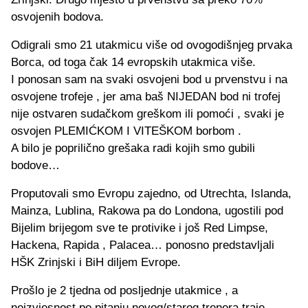
osvojenih bodova.
Odigrali smo 21 utakmicu više od ovogodišnjeg prvaka
Borca, od toga čak 14 evropskih utakmica više.
I ponosan sam na svaki osvojeni bod u prvenstvu i na
osvojene trofeje , jer ama baš NIJEDAN bod ni trofej
nije ostvaren sudačkom greškom ili pomoći , svaki je
osvojen PLEMIĆKOM I VITEŠKOM borbom .
A bilo je poprilično grešaka radi kojih smo gubili
bodove…
Proputovali smo Evropu zajedno, od Utrechta, Islanda,
Mainza, Lublina, Rakowa pa do Londona, ugostili pod
Bijelim brijegom sve te protivike i još Red Limpse,
Hackena, Rapida , Palacea… ponosno predstavljali
HŠK Zrinjski i BiH diljem Evrope.
Prošlo je 2 tjedna od posljednje utakmice , a
neizvjesnost po pitanju novog/starog trenera traje…