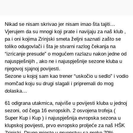
Nikad se nisam skrivao jer nisam imao šta tajiti…
Vjerujem da su mnogi koji prate i navijaju za naš klub ,
pa i oni kojima Zrinjski smeta željni saznati zašto se
toliko odugovlači i šta je stvarni razlog čekanja na
“izricanje presude” o mogućem razlazu nakon jedne od
najuspješnijih , ako ne i najuspješnije sezone kluba u
njegovoj sjajnoj povijesti.
Sezone u kojoj sam kao trener “uskočio u sedlo” i vodio
momčad koju su drugi slagali i pripremali do mog
dolaska…
61 odigrana utakmica, najviše u povijesti kluba u jednoj
sezoni, od čega 16 evropskih. 2 osvojena trofeja (
Super Kup i Kup ) i najuspješnija evropska sezona u
klupskoj povijesti, prvo evropsko proljeće za naš HŠK
Zrinjski. Drugo mjesto u prvenstvu sa preko 70%