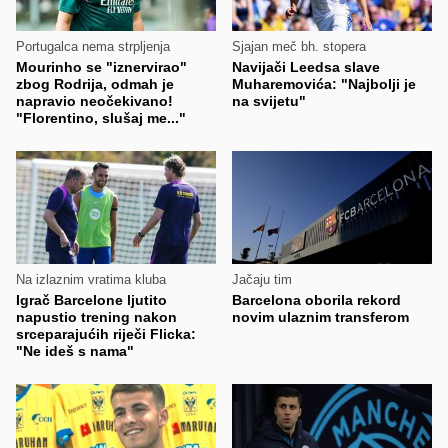
Portugalca nema strpljenja
Sjajan meč bh. stopera
Mourinho se "iznervirao"
Navijači Leedsa slave
zbog Rodrija, odmah je
Muharemovića: "Najbolji je
napravio neočekivano!
na svijetu"
"Florentino, slušaj me..."
Na izlaznim vratima kluba
Jačaju tim
Igrač Barcelone ljutito
Barcelona oborila rekord
napustio trening nakon
novim ulaznim transferom
srceparajućih riječi Flicka:
"Ne ideš s nama"