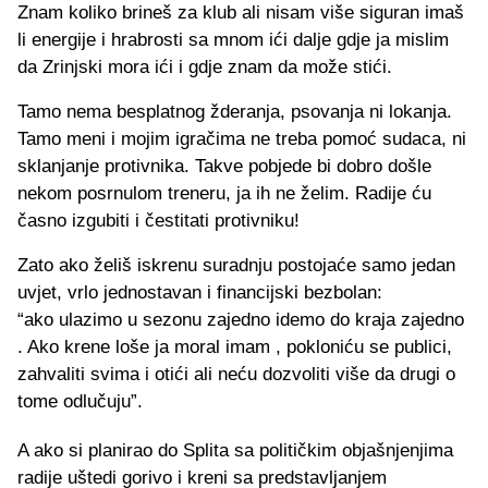
Znam koliko brineš za klub ali nisam više siguran imaš
li energije i hrabrosti sa mnom ići dalje gdje ja mislim
da Zrinjski mora ići i gdje znam da može stići.
Tamo nema besplatnog žderanja, psovanja ni lokanja.
Tamo meni i mojim igračima ne treba pomoć sudaca, ni
sklanjanje protivnika. Takve pobjede bi dobro došle
nekom posrnulom treneru, ja ih ne želim. Radije ću
časno izgubiti i čestitati protivniku!
Zato ako želiš iskrenu suradnju postojaće samo jedan
uvjet, vrlo jednostavan i financijski bezbolan:
“ako ulazimo u sezonu zajedno idemo do kraja zajedno
. Ako krene loše ja moral imam , pokloniću se publici,
zahvaliti svima i otići ali neću dozvoliti više da drugi o
tome odlučuju”.
A ako si planirao do Splita sa političkim objašnjenjima
radije uštedi gorivo i kreni sa predstavljanjem