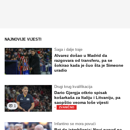
NAJNOVIJE VIJESTI
Saga i dalje traje
Alvarez došao u Madrid da
razgovara od transferu, pa se
šokirao kada je čuo šta je Simeone
uradio
Drugi krug kvalifikacija
Dario Gjergja otkrio spisak
košarkaša za Italiju i Litvaniju, pa
saopštio veoma loše vijesti
1
·
ZVANIČNO
Infantino se mora povući
Rat do istrebljenja: Novi napad na