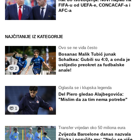
FIFA-u od UEFA-e, CONCACAF-a i
AFC-a
NAJČITANIJE IZ KATEGORIJE
Ovo se ne viđa često
Bosanac Malik Tubić junak
Schalkea: Gubili su 4:0, a onda je
uslijedio preokret za fudbalske
2
anale!
Oglasila se i klupska legenda
Del Piero gledao Alajbegovića:
"Mislim da za tim nema potrebe"
1
Transfer vrijedan oko 50 miliona eura
Zvijezda Barcelone danas nazvala
Flicka i poručila mu: "Neću se više