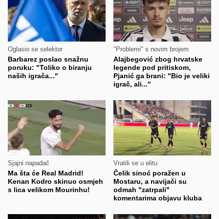
Oglasio se selektor
"Problemi" s novim brojem
Barbarez poslao snažnu
Alajbegović zbog hrvatske
poruku: "Toliko o biranju
legende pod pritiskom,
naših igrača..."
Pjanić ga brani: "Bio je veliki
igrač, ali..."
Sjajni napadač
Vratili se u elitu
Ma šta će Real Madrid!
Čelik sinoć poražen u
Kenan Kodro skinuo osmjeh
Mostaru, a navijači su
s lica velikom Mourinhu!
odmah "zatrpali"
komentarima objavu kluba