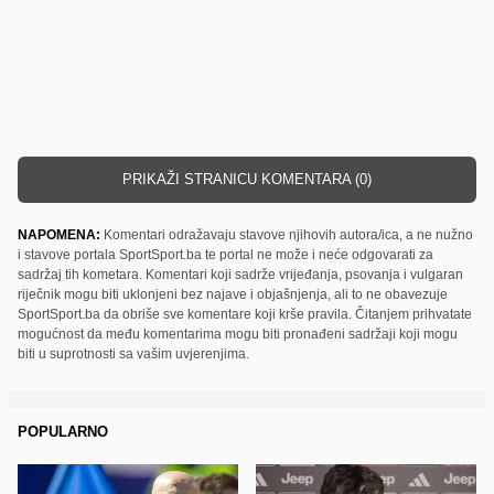
PRIKAŽI STRANICU KOMENTARA (0)
NAPOMENA:
Komentari odražavaju stavove njihovih autora/ica, a ne nužno
i stavove portala SportSport.ba te portal ne može i neće odgovarati za
sadržaj tih kometara. Komentari koji sadrže vrijeđanja, psovanja i vulgaran
riječnik mogu biti uklonjeni bez najave i objašnjenja, ali to ne obavezuje
SportSport.ba da obriše sve komentare koji krše pravila. Čitanjem prihvatate
mogućnost da među komentarima mogu biti pronađeni sadržaji koji mogu
biti u suprotnosti sa vašim uvjerenjima.
POPULARNO