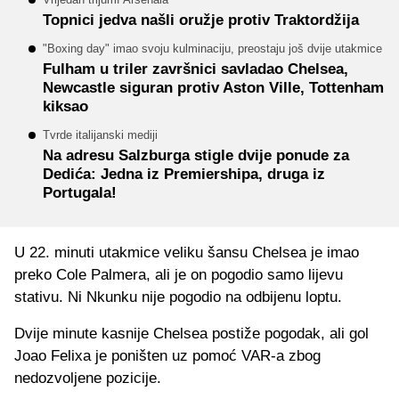
Topnici jedva našli oružje protiv Traktordžija
"Boxing day" imao svoju kulminaciju, preostaju još dvije utakmice
Fulham u triler završnici savladao Chelsea,
Newcastle siguran protiv Aston Ville, Tottenham
kiksao
Tvrde italijanski mediji
Na adresu Salzburga stigle dvije ponude za
Dedića: Jedna iz Premiershipa, druga iz
Portugala!
U 22. minuti utakmice veliku šansu Chelsea je imao
preko Cole Palmera, ali je on pogodio samo lijevu
stativu. Ni Nkunku nije pogodio na odbijenu loptu.
Dvije minute kasnije Chelsea postiže pogodak, ali gol
Joao Felixa je poništen uz pomoć VAR-a zbog
nedozvoljene pozicije.