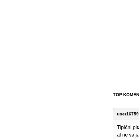
TOP KOMEN
user16759
Tipični pi
al ne val