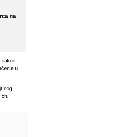
rca na
u nakon
načenje u
jtinog
 bh.