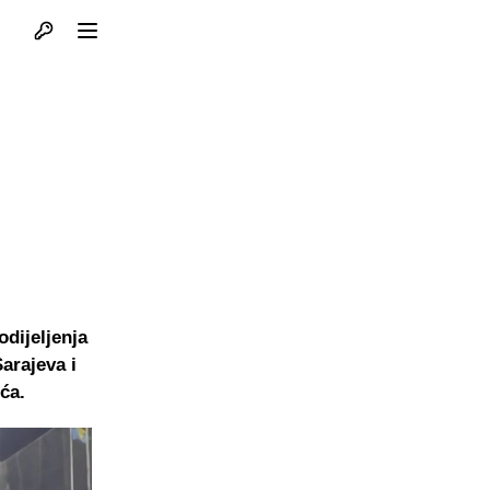
Otvori profil
Otvori meni
dijeljenja
arajeva i
ića.