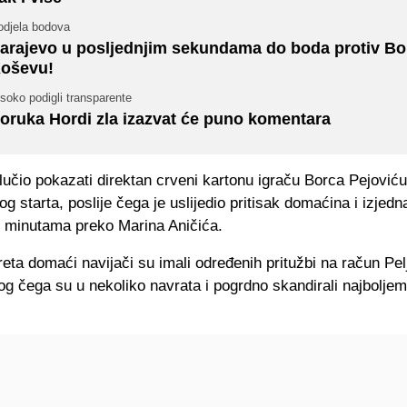
odjela bodova
arajevo u posljednjim sekundama do boda protiv Bo
oševu!
soko podigli transparente
oruka Hordi zla izazvat će puno komentara
dlučio pokazati direktan crveni kartonu igraču Borca Pejović
og starta, poslije čega je uslijedio pritisak domaćina i izjed
m minutama preko Marina Aničića.
ta domaći navijači su imali određenih pritužbi na račun Pel
g čega su u nekoliko navrata i pogrdno skandirali najboljem