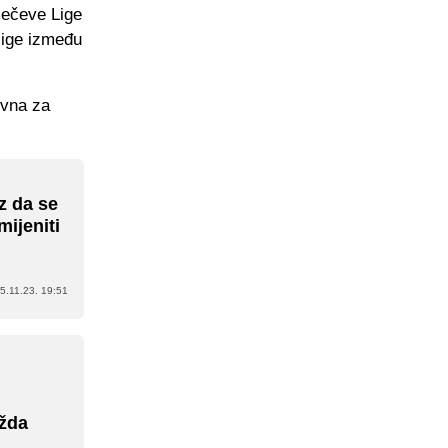
mečeve Lige
 lige između
evna za
z da se
ijeniti
5.11.23. 19:51
ožda