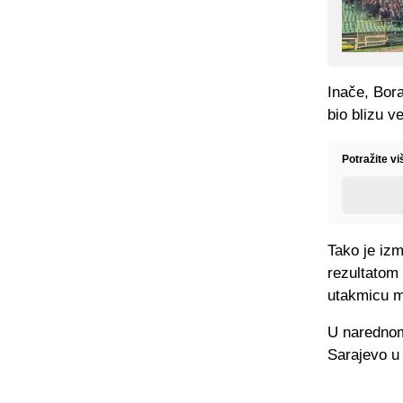
Inače, Bor
bio blizu v
Potražite v
Tako je izm
rezultatom 
utakmicu m
U narednom
Sarajevo u