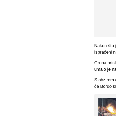
Nakon što 
ispraćeni n
Grupa prist
umalo je na
S obzirom 
će Bordo kl