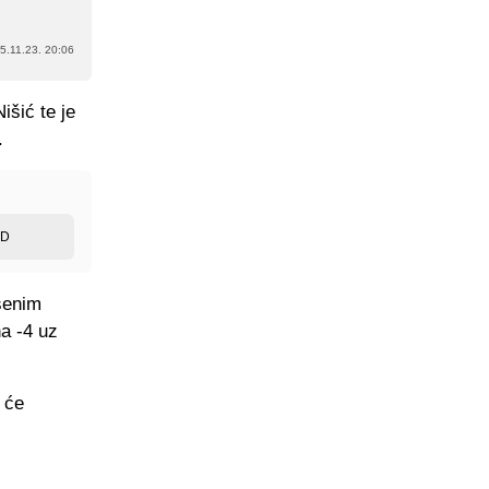
5.11.23. 20:06
šić te je
.
ED
šenim
na -4 uz
 će