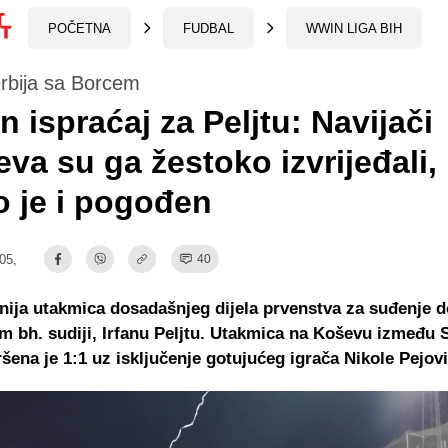
POČETNA
FUDBAL
WWIN LIGA BIH
rbija sa Borcem
n ispraćaj za Peljtu: Navijači
eva su ga žestoko izvrijeđali,
 je i pogođen
:05,
40
nija utakmica dosadašnjeg dijela prvenstva za suđenje do
em bh. sudiji, Irfanu Peljtu. Utakmica na Koševu između S
šena je 1:1 uz isključenje gotujućeg igrača Nikole Pejov