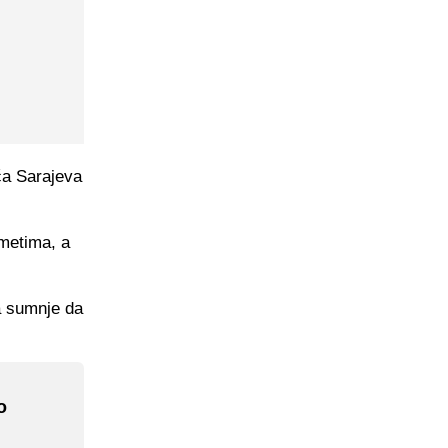
ča Sarajeva
dmetima, a
a sumnje da
o