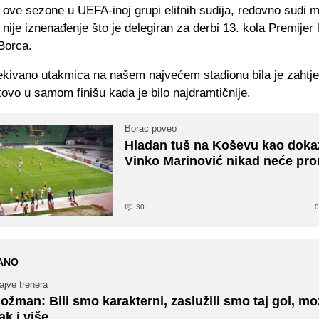
d ove sezone u UEFA-inoj grupi elitnih sudija, redovno sudi 
 nije iznenađenje što je delegiran za derbi 13. kola Premijer
Borca.
kivano utakmica na našem najvećem stadionu bila je zahtj
tovo u samom finišu kada je bilo najdramtičnije.
Borac poveo
Hladan tuš na Koševu kao doka
Vinko Marinović nikad neće prom
30
0
ANO
ajve trenera
ožman: Bili smo karakterni, zaslužili smo taj gol, m
ak i više