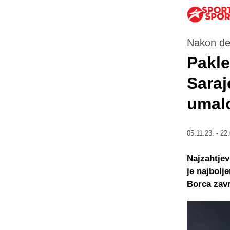
Nakon de
Pakle
Saraj
umalo
05.11.23. - 22
Najzahtjev
je najbolj
Borca zavr