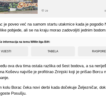
29
0
ac je poveo već na samom startu utakmice kada je pogodio Ni
elike pobjede, ali se na kraju morao zadovoljiti jednim bodom
iše informacija na temu WWin liga BiH:
VIJESTI
TABELA
RASPOR
eđu ova dva tima ostala razlika od šest bodova, a sa nerije
na Koševu najviše je profitirao Zrinjski koji je prišao Borcu 
anje.
 kolu Borac čeka novi derbi kada dočekuje Željezničar, dok
 goste Posušju.