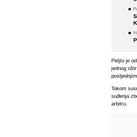
P
S
K
Vi
P
Peljto je o
jednog oštr
posljednji
Tokom susre
suđenja zbo
arbitru.