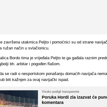
je završena utakmica Peljto i pomoćnici su od strane navija
a ružan način u svlačionicu.
alica Bordo tima je vrijeđala Peljto te ga gađala raznim pre
jbolji bh. arbitar i pogođen flašom.
da se radi o nesportskom ponašanju domaćih navijača nem
ub biti kažnjen za ovaj navijački ispad.
Visoko podigli transparente
Poruka Hordi zla izazvat će pun
komentara