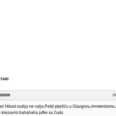
TARI
26959
05
tari Nikad sudija ne valja.Peljti plješću u Glazgovu,Amsterdamu
ja krezavim.hahahaha jufke su čudo