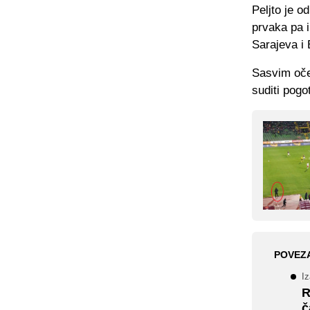
Peljto je o
prvaka pa i
Sarajeva i 
Sasvim oče
suditi pogo
POVEZ
Iz
R
č