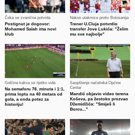
Čeka se zvanična potvrda
Nakon utakmice protiv Botosanija
Postignut je dogovor:
Trener U.Cluja potvrdio
Mohamed Salah ima novi
transfer Jove Lukića: "Želim
klub
mu sve najbolje"
Golčina kakva se rijetko viđa
Saopštenje načelnika Općine
Centar
Na semaforu 76. minuta i 1:1,
Mandić objavio video terena
prima loptu na 40 metara od
Koševa, pa žestoko prozvao
gola, a onda potez za
Džemidžića: "Smiješ li
historiju!
Borcu..."