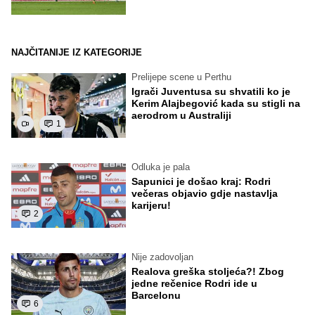
NAJČITANIJE IZ KATEGORIJE
Prelijepe scene u Perthu
Igrači Juventusa su shvatili ko je
Kerim Alajbegović kada su stigli na
aerodrom u Australiji
1
Odluka je pala
Sapunici je došao kraj: Rodri
večeras objavio gdje nastavlja
karijeru!
2
Nije zadovoljan
Realova greška stoljeća?! Zbog
jedne rečenice Rodri ide u
Barcelonu
6