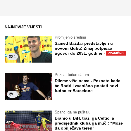
NAJNOVIJE VIJESTI
Promijenio sredinu
Samed Baždar predstavljen u
novom klubu: Zmaj potpisao
·
ugovor do 2031. godine
ZVANIČNO
1
Poznat tačan datum
Dileme više nema - Poznato kada
će Rodri i zvanično postati novi
fudbaler Barcelone
1
Španci ga ne puštaju
Branio u BiH, traži ga Celtic, a
predsjednik kluba ga muči: "Može
da obilježava teren"