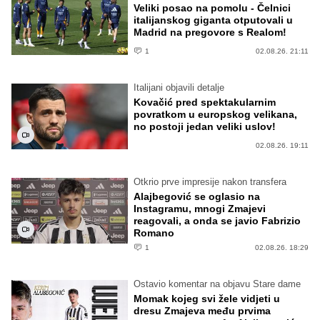
Veliki posao na pomolu - Čelnici
italijanskog giganta otputovali u
Madrid na pregovore s Realom!
1
02.08.26. 21:11
Italijani objavili detalje
Kovačić pred spektakularnim
povratkom u europskog velikana,
no postoji jedan veliki uslov!
02.08.26. 19:11
Otkrio prve impresije nakon transfera
Alajbegović se oglasio na
Instagramu, mnogi Zmajevi
reagovali, a onda se javio Fabrizio
Romano
1
02.08.26. 18:29
Ostavio komentar na objavu Stare dame
Momak kojeg svi žele vidjeti u
dresu Zmajeva među prvima