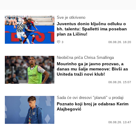
Sve je otkriveno
Juventus donio ključnu odluku o
bh. talentu: Spalletti ima poseban
plan za Ličinu!
3
06.08.26. 16:20
Neobična priča Chrisa Smallinga
Mourinho ga je javno prozvao, a
danas mu šalje memeove: Bivši as
Uniteda traži novi klub!
06.08.26. 15:07
Sada će ovi dresovi "planuti" u prodaji
Poznato koji broj je odabrao Kerim
Alajbegović
06.08.26. 13:47