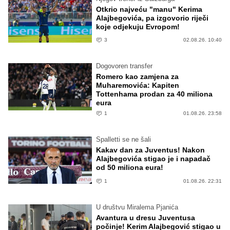
Otkrio najveću "manu" Kerima
Alajbegovića, pa izgovorio riječi
koje odjekuju Evropom!
3
02.08.26. 10:40
Dogovoren transfer
Romero kao zamjena za
Muharemovića: Kapiten
Tottenhama prodan za 40 miliona
eura
1
01.08.26. 23:58
Spalletti se ne šali
Kakav dan za Juventus! Nakon
Alajbegovića stigao je i napadač
od 50 miliona eura!
1
01.08.26. 22:31
U društvu Miralema Pjanića
Avantura u dresu Juventusa
počinje! Kerim Alajbegović stigao u