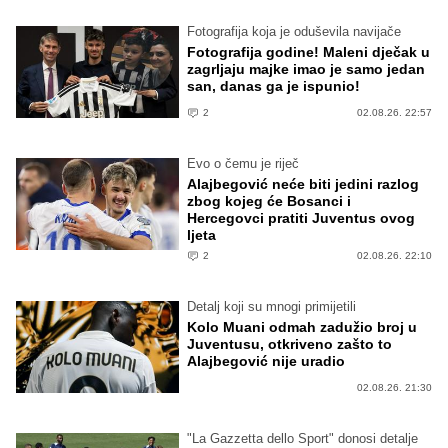
Fotografija koja je oduševila navijače
Fotografija godine! Maleni dječak u
zagrljaju majke imao je samo jedan
san, danas ga je ispunio!
2
02.08.26. 22:57
Evo o čemu je riječ
Alajbegović neće biti jedini razlog
zbog kojeg će Bosanci i
Hercegovci pratiti Juventus ovog
ljeta
2
02.08.26. 22:10
Detalj koji su mnogi primijetili
Kolo Muani odmah zadužio broj u
Juventusu, otkriveno zašto to
Alajbegović nije uradio
02.08.26. 21:30
"La Gazzetta dello Sport" donosi detalje