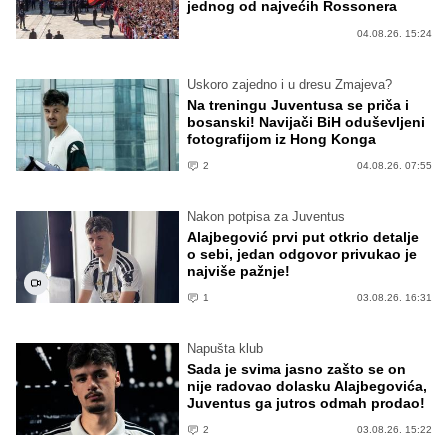
jednog od najvećih Rossonera
04.08.26. 15:24
Uskoro zajedno i u dresu Zmajeva?
Na treningu Juventusa se priča i
bosanski! Navijači BiH oduševljeni
fotografijom iz Hong Konga
2
04.08.26. 07:55
Nakon potpisa za Juventus
Alajbegović prvi put otkrio detalje
o sebi, jedan odgovor privukao je
najviše pažnje!
1
03.08.26. 16:31
Napušta klub
Sada je svima jasno zašto se on
nije radovao dolasku Alajbegovića,
Juventus ga jutros odmah prodao!
2
03.08.26. 15:22