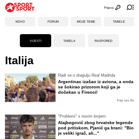
Prijava
Otvori profi
Ot
NOVO
FORUM
MOJE TEME
TABELE
VIJESTI
TABELA
RASPORED
Italija
Radi se.o dragulju Real Madrida
Argentinac izašao iz aviona, a onda
se šokirao prizorom koji ga je
dočekao u Firenci!
Prije oko 8h
"Problemi" s novim brojem
Alajbegović zbog hrvatske legende
pod pritiskom, Pjanić ga brani: "Bio
je veliki igrač, ali..."