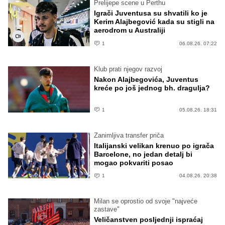
Prelijepe scene u Perthu
Igrači Juventusa su shvatili ko je
Kerim Alajbegović kada su stigli na
aerodrom u Australiji
1
06.08.26. 07:22
Klub prati njegov razvoj
Nakon Alajbegovića, Juventus
kreće po još jednog bh. dragulja?
1
05.08.26. 18:31
Zanimljiva transfer priča
Italijanski velikan krenuo po igrača
Barcelone, no jedan detalj bi
mogao pokvariti posao
1
04.08.26. 20:38
Milan se oprostio od svoje "najveće
zastave"
Veličanstven posljednji ispraćaj