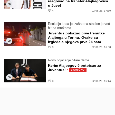
reagovao na transfer Alajbegovića
u Juve!
4
02.08.26. 17:30
Reakcija kada je izašao na stadion je već
hit na mrežama
Juventus pokazao prve trenutke
Alajbega u Torinu: Ovako su
izgledala njegova prva 24 sata
3
02.08.26. 16:58
Novo pojačanje Stare dame
Kerim Alajbegović potpisao za
·
Juventus!
ZVANIČNO
3
02.08.26. 16:44