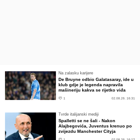
Na zalasku karijere
De Bruyne odbio Galatasaray, ide u
klub gdje je legenda napravila
mašineriju kakva se rijetko viđa
1
02.08.26. 16:31
Tvrde italijanski mediji
Spalletti se ne šali - Nakon
Alajbegovića, Juventus krenuo po
zvijezdu Manchester Cityja
1
02.08.26. 16:12