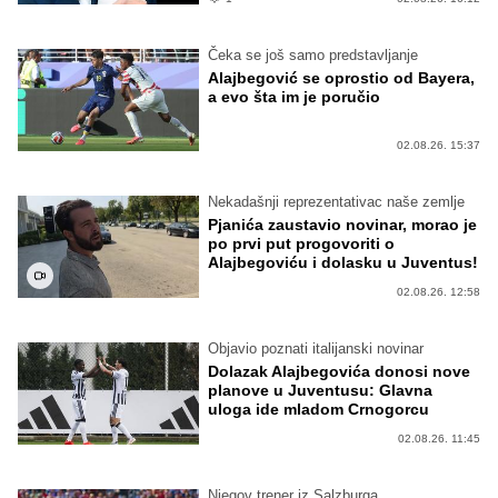
Čeka se još samo predstavljanje
Alajbegović se oprostio od Bayera,
a evo šta im je poručio
02.08.26. 15:37
Nekadašnji reprezentativac naše zemlje
Pjanića zaustavio novinar, morao je
po prvi put progovoriti o
Alajbegoviću i dolasku u Juventus!
02.08.26. 12:58
Objavio poznati italijanski novinar
Dolazak Alajbegovića donosi nove
planove u Juventusu: Glavna
uloga ide mladom Crnogorcu
02.08.26. 11:45
Njegov trener iz Salzburga