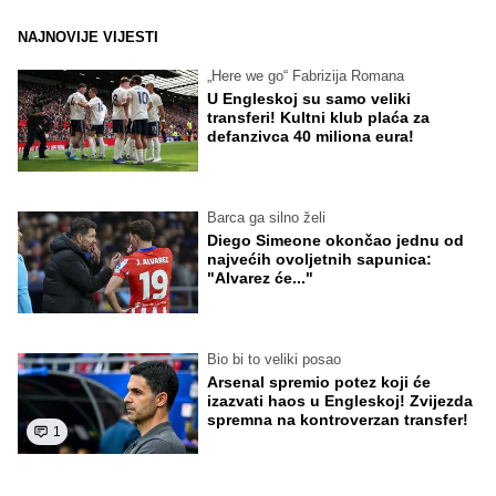
NAJNOVIJE VIJESTI
„Here we go“ Fabrizija Romana
U Engleskoj su samo veliki
transferi! Kultni klub plaća za
defanzivca 40 miliona eura!
Barca ga silno želi
Diego Simeone okončao jednu od
najvećih ovoljetnih sapunica:
"Alvarez će..."
Bio bi to veliki posao
Arsenal spremio potez koji će
izazvati haos u Engleskoj! Zvijezda
spremna na kontroverzan transfer!
1