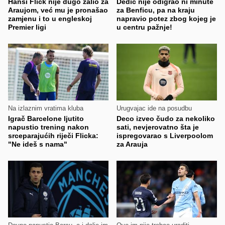
Hansi Flick nije dugo žalio za
Dedić nije odigrao ni minute
Araujom, već mu je pronašao
za Benficu, pa na kraju
zamjenu i to u engleskoj
napravio potez zbog kojeg je
Premier ligi
u centru pažnje!
Na izlaznim vratima kluba
Urugvajac ide na posudbu
Igrač Barcelone ljutito
Deco izveo čudo za nekoliko
napustio trening nakon
sati, nevjerovatno šta je
srceparajućih riječi Flicka:
ispregovarao s Liverpoolom
"Ne ideš s nama"
za Arauja