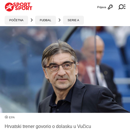
Prijava
Otvori profi
Ot
POČETNA
FUDBAL
SERIE A
EPA
Hrvatski trener govorio o dolasku u Vučicu