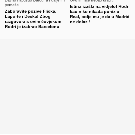
Davno napustio Barcu, a i dalje im
Ovo im nije trebao uraditi
pomaže
Istina izašla na vidjelo! Rodri
Zaboravite pozive Flicka,
kao niko nikada ponizio
Laporte i Decka! Zbog
Real, bolje mu je da u Madrid
razgovora s ovim čovjekom
ne dolazi!
Rodri je izabrao Barcelonu