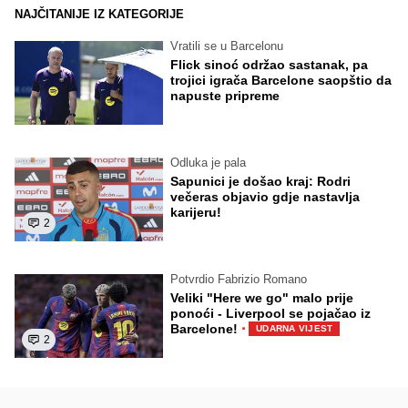
NAJČITANIJE IZ KATEGORIJE
Vratili se u Barcelonu
Flick sinoć održao sastanak, pa
trojici igrača Barcelone saopštio da
napuste pripreme
Odluka je pala
Sapunici je došao kraj: Rodri
večeras objavio gdje nastavlja
karijeru!
2
Potvrdio Fabrizio Romano
Veliki "Here we go" malo prije
ponoći - Liverpool se pojačao iz
·
Barcelone!
UDARNA VIJEST
2