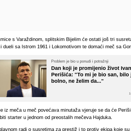
ice s Varaždinom, splitskim Bijelim će ostati još tri susreta
ći dueli sa Istrom 1961 i Lokomotivom te domaći meč sa Go
Problem je bio u ponudi i potražnji
Dan koji je promijenio život Iva
Perišića: "To mi je bio san, bilo 
bolno, ne želim da..."
1
e iz meča u meč povećava minutaža vjeruje se da će Periši
biti starter u jednom od preostalih mečeva Hajduka.
lavnom radi o susretima za prestiž i to protiv ekipa koje su 