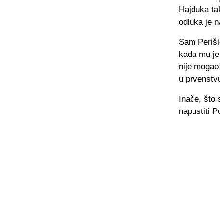
Hajduka tak
odluka je n
Sam Perišić
kada mu je 
nije mogao 
u prvenstvu
Inače, što
napustiti P