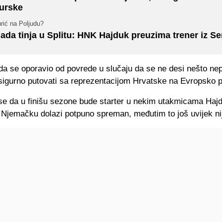
urske
rić na Poljudu?
ada tinja u Splitu: HNK Hajduk preuzima trener iz Ser
da se oporavio od povrede u slučaju da se ne desi nešto ne
 sigurno putovati sa reprezentacijom Hrvatske na Evropsko 
se da u finišu sezone bude starter u nekim utakmicama Hajd
 Njemačku dolazi potpuno spreman, međutim to još uvijek nij