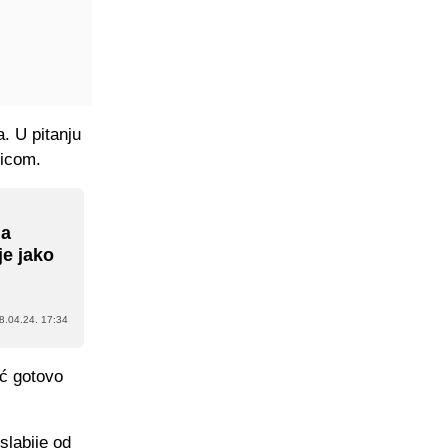
. U pitanju
ricom.
na
je jako
8.04.24. 17:34
ć gotovo
slabije od