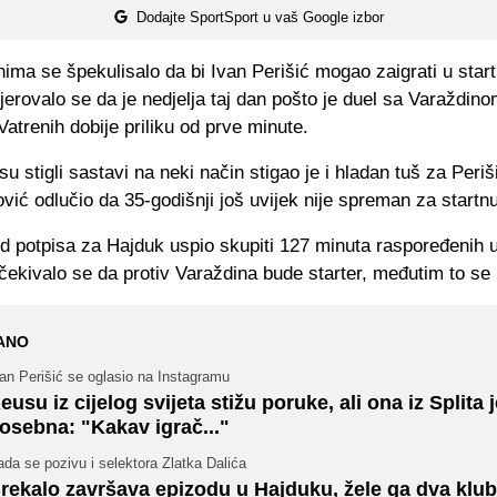
Dodajte SportSport u vaš Google izbor
ma se špekulisalo da bi Ivan Perišić mogao zaigrati u start
jerovalo se da je nedjelja taj dan pošto je duel sa Varaždin
Vatrenih dobije priliku od prve minute.
su stigli sastavi na neki način stigao je i hladan tuš za Periš
vić odlučio da 35-godišnji još uvijek nije spreman za startn
od potpisa za Hajduk uspio skupiti 127 minuta raspoređenih 
čekivalo se da protiv Varaždina bude starter, međutim to se n
ANO
an Perišić se oglasio na Instagramu
eusu iz cijelog svijeta stižu poruke, ali ona iz Splita 
osebna: "Kakav igrač..."
da se pozivu i selektora Zlatka Dalića
rekalo završava epizodu u Hajduku, žele ga dva klub