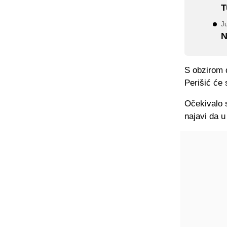
T
Ju
N
S obzirom 
Perišić će
Očekivalo 
najavi da u