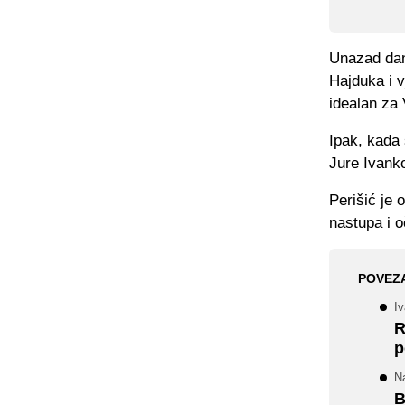
Unazad dani
Hajduka i v
idealan za 
Ipak, kada 
Jure Ivanko
Perišić je 
nastupa i o
POVEZ
Iv
R
p
Na
B