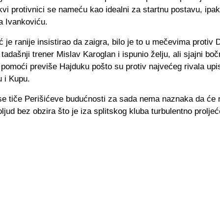
vi protivnici se nameću kao idealni za startnu postavu, ipa
a Ivankoviću.
 je ranije insistirao da zaigra, bilo je to u mečevima protiv
tadašnji trener Mislav Karoglan i ispunio želju, ali sjajni boč
pomoći previše Hajduku pošto su protiv najvećeg rivala upi
 i Kupu.
 se tiče Perišićeve budućnosti za sada nema naznaka da će n
oljud bez obzira što je iza splitskog kluba turbulentno proljeć