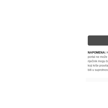
NAPOMENA:
K
portal ne može 
riječnik mogu b
koji krše pravi
biti u suprotnos