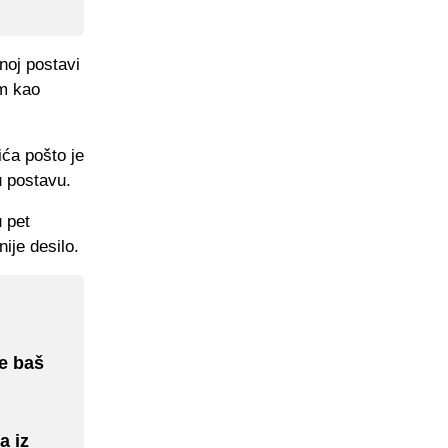
noj postavi
om kao
ića pošto je
u postavu.
u pet
ije desilo.
je baš
a iz