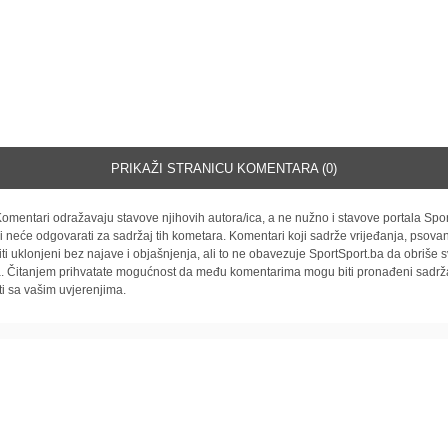
PRIKAŽI STRANICU KOMENTARA (0)
omentari odražavaju stavove njihovih autora/ica, a ne nužno i stavove portala Spor
i neće odgovarati za sadržaj tih kometara. Komentari koji sadrže vrijeđanja, psovan
iti uklonjeni bez najave i objašnjenja, ali to ne obavezuje SportSport.ba da obriše
la. Čitanjem prihvatate mogućnost da među komentarima mogu biti pronađeni sadrža
ti sa vašim uvjerenjima.