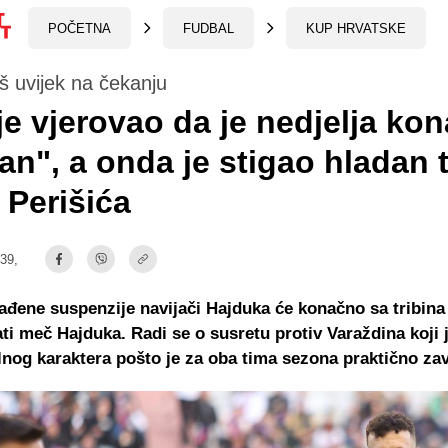
POČETNA
FUDBAL
KUP HRVATSKE
oš uvijek na čekanju
 je vjerovao da je nedjelja ko
dan", a onda je stigao hladan 
 Perišića
:39,
đene suspenzije navijači Hajduka će konačno sa tribina
ti meč Hajduka. Radi se o susretu protiv Varaždina koji 
alnog karaktera pošto je za oba tima sezona praktično za