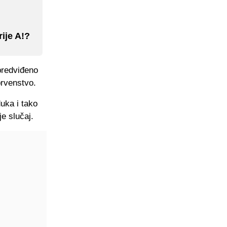
ije A!?
predviđeno
prvenstvo.
uka i tako
e slučaj.