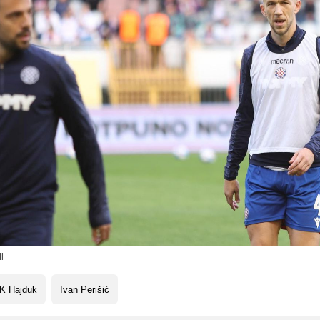
l
K Hajduk
Ivan Perišić