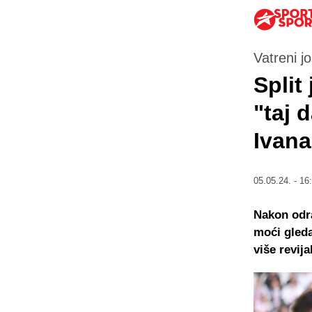
Vatreni j
Split
"taj 
Ivana
05.05.24. - 16
Nakon odra
moći gleda
više revij