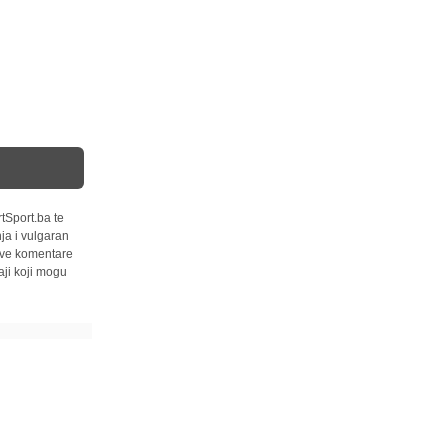
tSport.ba te
ja i vulgaran
 sve komentare
ji koji mogu