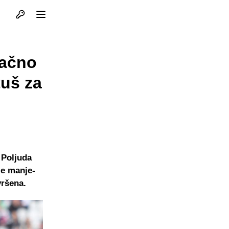
Otvori profil
Otvori meni
načno
tuš za
 Poljuda
je manje-
vršena.