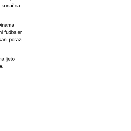
k konačna
 Dinama
ni fudbaler
sani porazi
a ljeto
e.