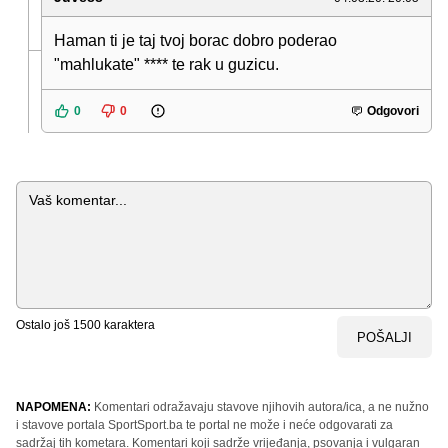
Haman ti je taj tvoj borac dobro poderao
"mahlukate" **** te rak u guzicu.
0
0
Odgovori
Komentar
Ostalo još
1500
karaktera
POŠALJI
NAPOMENA:
Komentari odražavaju stavove njihovih autora/ica, a ne nužno
i stavove portala SportSport.ba te portal ne može i neće odgovarati za
sadržaj tih kometara. Komentari koji sadrže vrijeđanja, psovanja i vulgaran