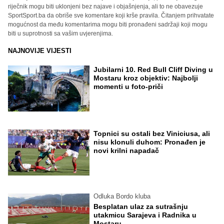
riječnik mogu biti uklonjeni bez najave i objašnjenja, ali to ne obavezuje
SportSport.ba da obriše sve komentare koji krše pravila. Čitanjem prihvatate
mogućnost da među komentarima mogu biti pronađeni sadržaji koji mogu
biti u suprotnosti sa vašim uvjerenjima.
NAJNOVIJE VIJESTI
Jubilarni 10. Red Bull Cliff Diving u
Mostaru kroz objektiv: Najbolji
momenti u foto-priči
Topnici su ostali bez Viniciusa, ali
nisu klonuli duhom: Pronađen je
novi krilni napadač
Odluka Bordo kluba
Besplatan ulaz za sutrašnju
utakmicu Sarajeva i Radnika u
Mostaru