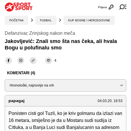
Prijava
Otvori profi
Ot
POČETNA
FUDBAL
KUP BOSNE I HERCEGOVINE
Defanzivac Zrinjskog nakon meča
Jakovljević: Znali smo šta nas čeka, ali hvala
Bogu u polufinalu smo
4
KOMENTARI (4)
Sortiraj
papagaj
04.03.20. 18:53
Ponisten cisti gol Tuzli, ko je kriv golmanu da izlazi van
16 metara, smiješno je da u Mostaru sudi sudija iz
Citluka, a u Banja Luci sudi Banjalucanin sa adresom