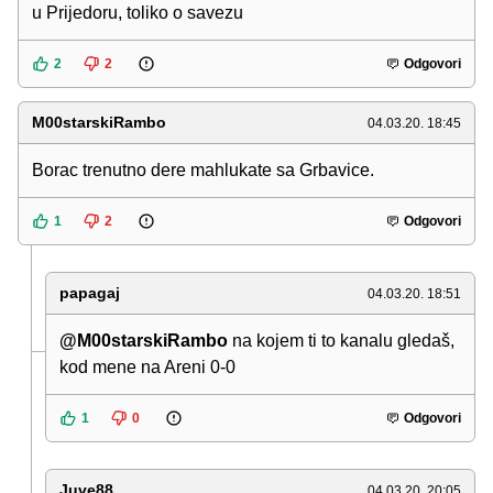
u Prijedoru, toliko o savezu
2
2
Odgovori
M00starskiRambo
04.03.20. 18:45
Borac trenutno dere mahlukate sa Grbavice.
1
2
Odgovori
papagaj
04.03.20. 18:51
@M00starskiRambo
na kojem ti to kanalu gledaš,
kod mene na Areni 0-0
1
0
Odgovori
Juve88
04.03.20. 20:05