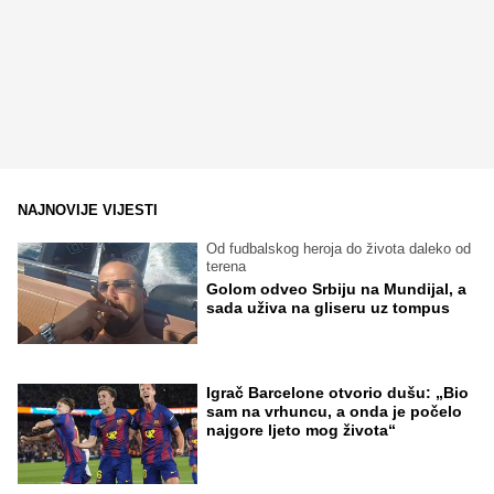
NAJNOVIJE VIJESTI
Od fudbalskog heroja do života daleko od
terena
Golom odveo Srbiju na Mundijal, a
sada uživa na gliseru uz tompus
Igrač Barcelone otvorio dušu: „Bio
sam na vrhuncu, a onda je počelo
najgore ljeto mog života“