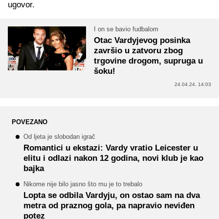
ugovor.
I on se bavio fudbalom
Otac Vardyjevog posinka
završio u zatvoru zbog
trgovine drogom, supruga u
šoku!
24.04.24. 14:03
POVEZANO
Od ljeta je slobodan igrač
Romantici u ekstazi: Vardy vratio Leicester u
elitu i odlazi nakon 12 godina, novi klub je kao
bajka
Nikome nije bilo jasno što mu je to trebalo
Lopta se odbila Vardyju, on ostao sam na dva
metra od praznog gola, pa napravio neviđen
potez