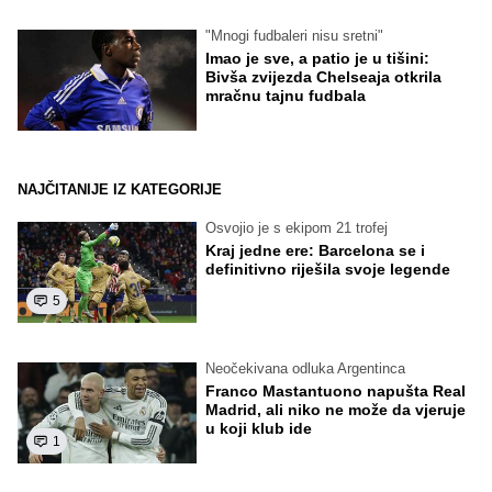
"Mnogi fudbaleri nisu sretni"
Imao je sve, a patio je u tišini:
Bivša zvijezda Chelseaja otkrila
mračnu tajnu fudbala
NAJČITANIJE IZ KATEGORIJE
Osvojio je s ekipom 21 trofej
Kraj jedne ere: Barcelona se i
definitivno riješila svoje legende
5
Neočekivana odluka Argentinca
Franco Mastantuono napušta Real
Madrid, ali niko ne može da vjeruje
u koji klub ide
1