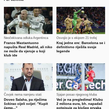
Neočekivana odluka Argentinca
Osvojio je s ekipom 21 trofej
Franco Mastantuono
Kraj jedne ere: Barcelona se i
napušta Real Madrid, ali niko
definitivno riješila svoje
ne može da vjeruje u koji
legende
klub ide
Čovjek nema namjeru stati
Sjajan posao njegovog kluba
Doveo Salaha, pa riječima
Već je na pregledima! Klubu
šokirao cijeli svijet: "Kupit
2 miliona eura, bh. napadač
ćemo..."
potpisuje za bivšeg prvaka