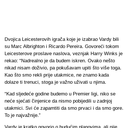
Dvojica Leicesterovih igrača koje je izabrao Vardy bili
su Marc Albrighton i Ricardo Pereira. Govoreći tokom
Leicesterove proslave naslova, veznjak Harry Winks je
rekao: “Nadrealno je da budem iskren. Ovako nešto
nikad nisam doživio, pa pokušavam upiti što više toga.
Kao što smo rekli prije utakmice, ne znamo kada
dolaze ti trenuci, stoga je važno uživati ​​u njima.
“Kad sljedeće godine budemo u Premier ligi, niko se
neće sjećati činjenice da nismo pobijedili u zadnjoj
utakmici. Svi će zapamtiti da smo prvaci i da smo gore.
To je najvažnije.”
Vardy je kratko govorio o budućim planovima, ali nije