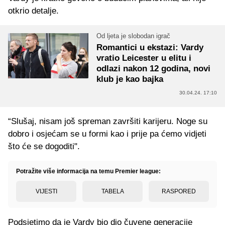
otkrio detalje.
Od ljeta je slobodan igrač
Romantici u ekstazi: Vardy
vratio Leicester u elitu i
odlazi nakon 12 godina, novi
klub je kao bajka
30.04.24. 17:10
“Slušaj, nisam još spreman završiti karijeru. Noge su
dobro i osjećam se u formi kao i prije pa ćemo vidjeti
što će se dogoditi".
Potražite više informacija na temu Premier league:
VIJESTI
TABELA
RASPORED
Podsjetimo da je Vardy bio dio čuvene generacije