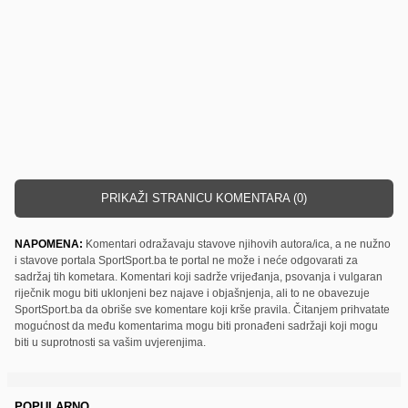
PRIKAŽI STRANICU KOMENTARA (0)
NAPOMENA:
Komentari odražavaju stavove njihovih autora/ica, a ne nužno
i stavove portala SportSport.ba te portal ne može i neće odgovarati za
sadržaj tih kometara. Komentari koji sadrže vrijeđanja, psovanja i vulgaran
riječnik mogu biti uklonjeni bez najave i objašnjenja, ali to ne obavezuje
SportSport.ba da obriše sve komentare koji krše pravila. Čitanjem prihvatate
mogućnost da među komentarima mogu biti pronađeni sadržaji koji mogu
biti u suprotnosti sa vašim uvjerenjima.
POPULARNO