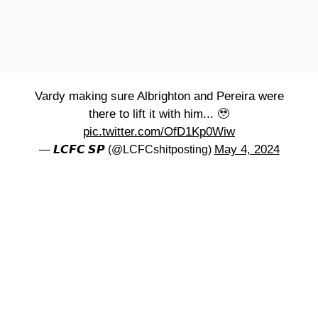
Vardy making sure Albrighton and Pereira were
there to lift it with him... 🥹
pic.twitter.com/OfD1Kp0Wiw
May 4, 2024
— 𝙇𝘾𝙁𝘾 𝙎𝙋 (@LCFCshitposting)