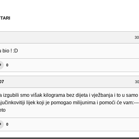
TARI
30
 bio ! :D
0
07
30
a izgubili smo višak kilograma bez dijeta i vježbanja i to u samo
jučinkovitiji lijek koji je pomogao milijunima i pomoći će vam:---
eto
0