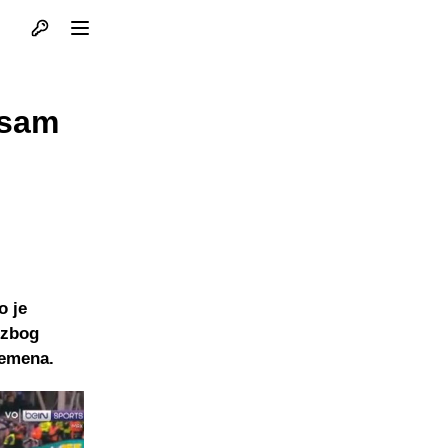
Otvori profil
Otvori meni
 sam
o je
 zbog
remena.