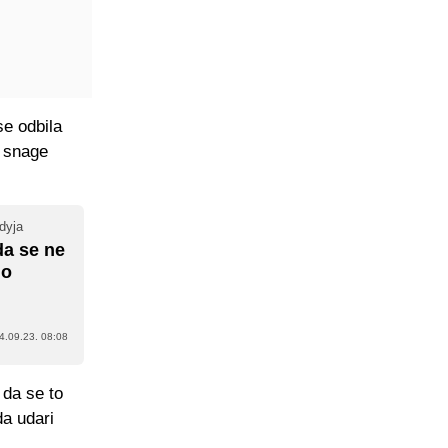
e odbila
e snage
rdyja
da se ne
io
4.09.23. 08:08
 da se to
da udari