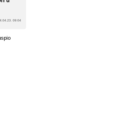
ri u
4.04.23. 09:04
uspio