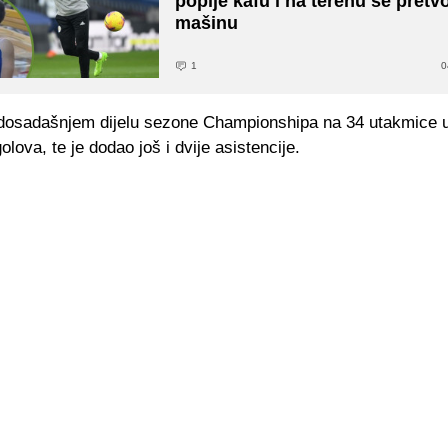
popije kafu i na terenu se pretvo
mašinu
1
0
 dosadašnjem dijelu sezone Championshipa na 34 utakmice 
olova, te je dodao još i dvije asistencije.