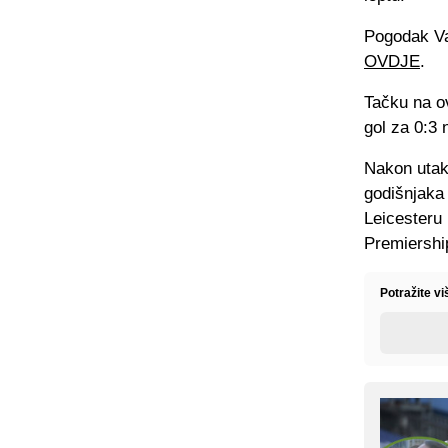
Pogodak Va
OVDJE
.
Tačku na ov
gol za 0:3 
Nakon utakm
godišnjaka 
Leicesteru 
Premiershi
Potražite v