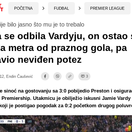
POČETNA
FUDBAL
PREMIER LEAGUE
je bilo jasno što mu je to trebalo
 se odbila Vardyju, on ostao
a metra od praznog gola, pa
vio neviđen potez
:12,
Endin Čaušević
3
je sinoć na gostovanju sa 3:0 pobijedio Preston i osigura
 Premiership. Utakmicu je obilježio iskusni Jamie Vardy
koji je postigao pogodak za 0:2 početkom drugog poluv