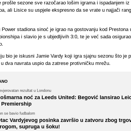
je prošle sezone sve razočarao lošim igrama i ispadanjem iz
a, ali Lisice su uspjele ekspresno da se vrate u najjači ran
 Power stadiona sinoć je igrao na gostovanju kod Prestona 
onshipa i slavio je s ubjedljivih 3:0, te je već sada osigura
p.
ju bio je iskusni Jamie Vardy koji igra sjajnu sezonu što je 
e u dva navrata uspio da zatrese protivničku mrežu.
ANO
evjerovatan rezultat u Londonu
ošmarna noć za Leeds United: Begović lansirao Lei
 Premiership
on se bavio fudbalom
tac Vardyjevog posinka završio u zatvoru zbog trgo
rogom, supruga u šoku!