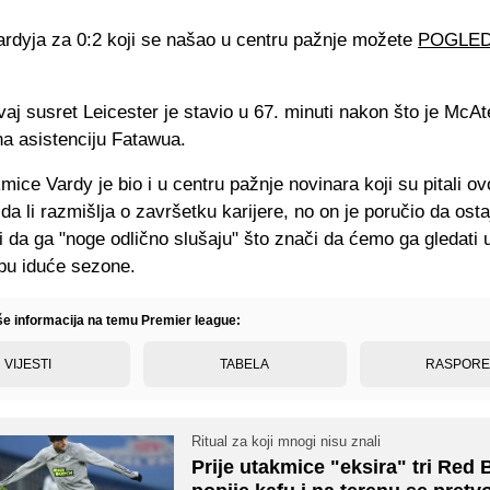
rdyja za 0:2 koji se našao u centru pažnje možete
POGLED
aj susret Leicester je stavio u 67. minuti nakon što je McAt
na asistenciju Fatawua.
ice Vardy je bio i u centru pažnje novinara koji su pitali ov
da li razmišlja o završetku karijere, no on je poručio da osta
i da ga "noge odlično slušaju" što znači da ćemo ga gledati 
pu iduće sezone.
iše informacija na temu Premier league:
VIJESTI
TABELA
RASPOR
Ritual za koji mnogi nisu znali
Prije utakmice "eksira" tri Red B