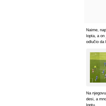
Naime, nap
lopta, a on
odlučio da 
Na njegovu 
desi, a mno
loptu.