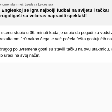
enomenalan meč Leedsa i Leicestera
 Engleskoj se igra najbolji fudbal na svijetu i tačka!
rugoligaši su večeras napravili spektakl!
 scenu stupio u 36. minuti kada je uspio da pogodi za vodst
rezultatom 1:0 nakon čega je već počela fešta gostujućih na
rugog poluvremena gosti su stavili tačku na ovu utakmicu, 
to uradi na svoj način.