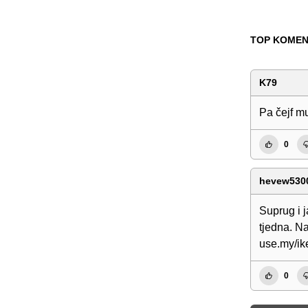
TOP KOMEN
K79
Pa čejf mu
0
hevew530
Suprug i j
tjedna. Na
use.my/ik
0