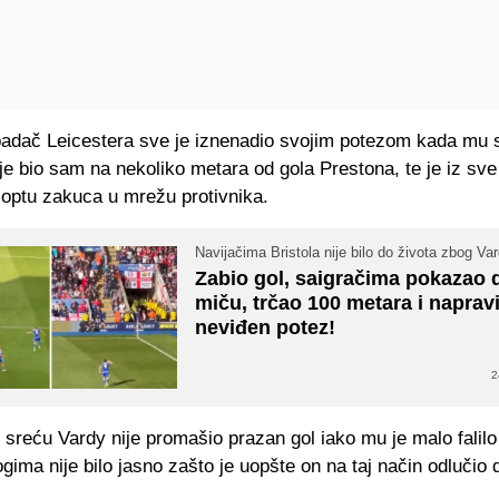
adač Leicestera sve je iznenadio svojim potezom kada mu s
 je bio sam na nekoliko metara od gola Prestona, te je iz sv
loptu zakuca u mrežu protivnika.
Navijačima Bristola nije bilo do života zbog Va
Zabio gol, saigračima pokazao 
miču, trčao 100 metara i naprav
neviđen potez!
2
sreću Vardy nije promašio prazan gol iako mu je malo falilo
gima nije bilo jasno zašto je uopšte on na taj način odlučio 