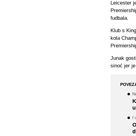
Leicester 
Premiership
fudbala.
Klub s King
kola Champi
Premiershi
Junak gosti
sinoć jer j
POVEZ
N
K
u
I 
O
d