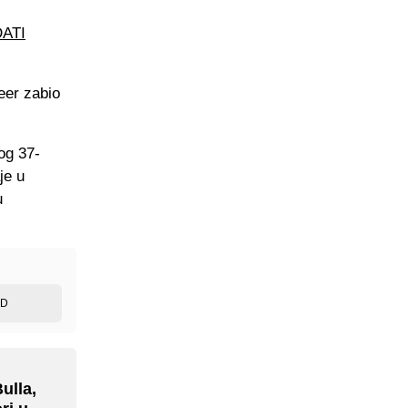
ATI
eer zabio
og 37-
je u
u
ED
ulla,