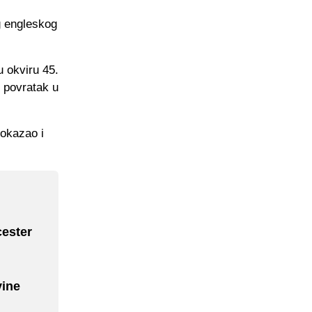
g engleskog
u okviru 45.
o povratak u
pokazao i
cester
vine