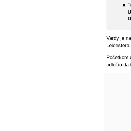
F
U
D
Vardy je na
Leicestera 
Početkom d
odlučio da 