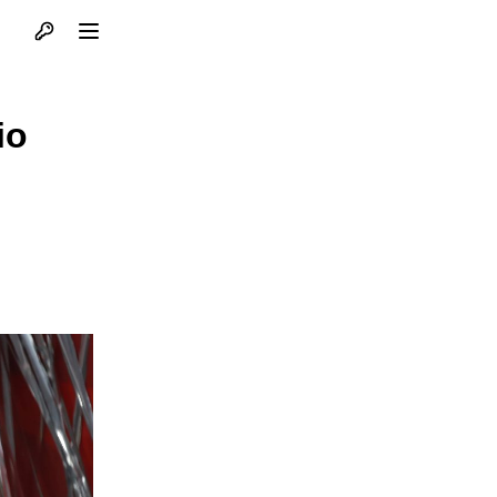
Otvori profil
Otvori meni
io