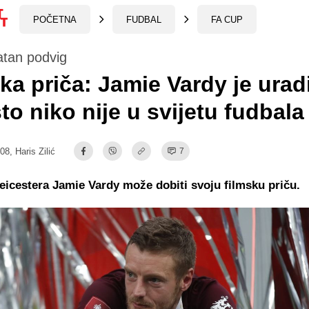
POČETNA
FUDBAL
FA CUP
atan podvig
ka priča: Jamie Vardy je urad
to niko nije u svijetu fudbala
:08,
Haris Zilić
7
icestera Jamie Vardy može dobiti svoju filmsku priču.