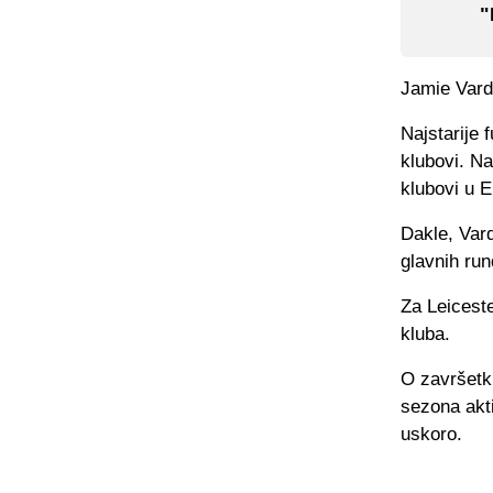
"
Jamie Vardy
Najstarije 
klubovi. Na
klubovi u E
Dakle, Vard
glavnih run
Za Leiceste
kluba.
O završetku
sezona akti
uskoro.