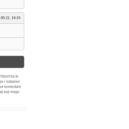
.05.21. 19:15
tSport.ba te
ja i vulgaran
 sve komentare
ji koji mogu