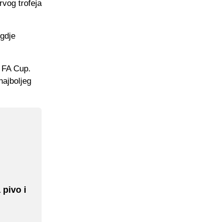
rvog trofeja
 gdje
 FA Cup.
najboljeg
pivo i