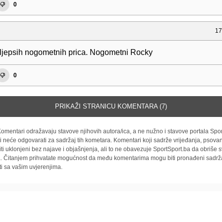
0
17
ljepsih nogometnih prica. Nogometni Rocky
0
PRIKAŽI STRANICU KOMENTARA (7)
omentari odražavaju stavove njihovih autora/ica, a ne nužno i stavove portala Spor
i neće odgovarati za sadržaj tih kometara. Komentari koji sadrže vrijeđanja, psovan
iti uklonjeni bez najave i objašnjenja, ali to ne obavezuje SportSport.ba da obriše
la. Čitanjem prihvatate mogućnost da među komentarima mogu biti pronađeni sadrža
ti sa vašim uvjerenjima.