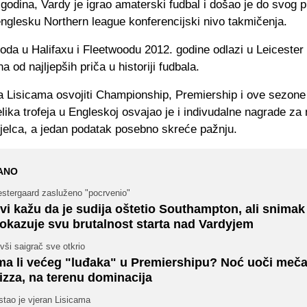
 godina, Vardy je igrao amaterski fudbal i došao je do svog p
englesku Northern league konferencijski nivo takmičenja.
da u Halifaxu i Fleetwoodu 2012. godine odlazi u Leicester
a od najljepših priča u historiji fudbala.
a Lisicama osvojiti Championship, Premiership i ove sezone
elika trofeja u Engleskoj osvajao je i indivudalne nagrade za 
rijelca, a jedan podatak posebno skreće pažnju.
ANO
estergaard zasluženo "pocrvenio"
vi kažu da je sudija oštetio Southampton, ali snimak
okazuje svu brutalnost starta nad Vardyjem
vši saigrač sve otkrio
ma li većeg "luđaka" u Premiershipu? Noć uoči meča 
izza, na terenu dominacija
tao je vjeran Lisicama