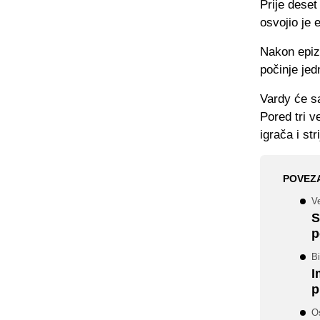
Prije deset
osvojio je 
Nakon epizo
počinje jedn
Vardy će s
Pored tri v
igrača i st
POVEZ
V
S
p
Bi
I
p
Os