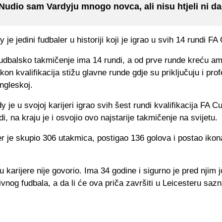
Nudio sam Vardyju mnogo novca, ali nisu htjeli ni da
 je jedini fudbaler u historiji koji je igrao u svih 14 rundi FA
fudbalsko takmičenje ima 14 rundi, a od prve runde kreću am
kon kvalifikacija stižu glavne runde gdje su priključuju i prof
ngleskoj.
y je u svojoj karijeri igrao svih šest rundi kvalifikacija FA 
di, na kraju je i osvojio ovo najstarije takmičenje na svijetu.
r je skupio 306 utakmica, postigao 136 golova i postao iko
 karijere nije govorio. Ima 34 godine i sigurno je pred njim 
vnog fudbala, a da li će ova priča završiti u Leicesteru saz