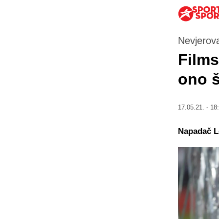
Nevjerov
Films
ono š
17.05.21. - 18
Napadač Le