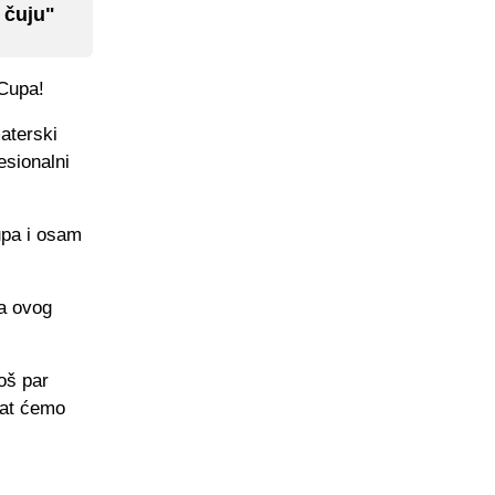
 čuju"
 Cupa!
aterski
esionalni
Cupa i osam
na ovog
još par
nat ćemo