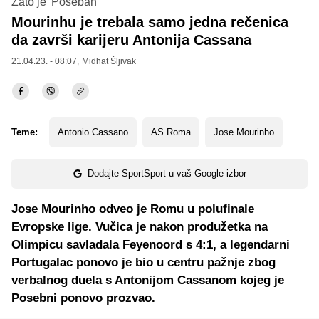
Zato je 'Poseban'
Mourinhu je trebala samo jedna rečenica
da završi karijeru Antonija Cassana
21.04.23. - 08:07,
Midhat Šljivak
Teme:
Antonio Cassano
AS Roma
Jose Mourinho
Dodajte SportSport u vaš Google izbor
Jose Mourinho odveo je Romu u polufinale
Evropske lige. Vučica je nakon produžetka na
Olimpicu savladala Feyenoord s 4:1, a legendarni
Portugalac ponovo je bio u centru pažnje zbog
verbalnog duela s Antonijom Cassanom kojeg je
Posebni ponovo prozvao.