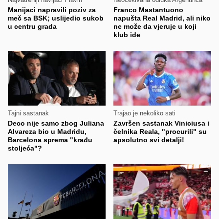
Manijaci napravili poziv za
Franco Mastantuono
meč sa BSK; uslijedio sukob
napušta Real Madrid, ali niko
u centru grada
ne može da vjeruje u koji
klub ide
Tajni sastanak
Trajao je nekoliko sati
Deco nije samo zbog Juliana
Završen sastanak Viniciusa i
Alvareza bio u Madridu,
čelnika Reala, "procurili" su
Barcelona sprema "krađu
apsolutno svi detalji!
stoljeća"?