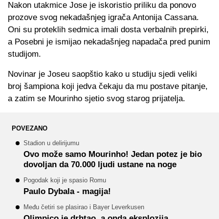
Nakon utakmice Jose je iskoristio priliku da ponovo
prozove svog nekadašnjeg igrača Antonija Cassana.
Oni su proteklih sedmica imali dosta verbalnih prepirki,
a Posebni je ismijao nekadašnjeg napadača pred punim
studijom.
Novinar je Joseu saopštio kako u studiju sjedi veliki
broj šampiona koji jedva čekaju da mu postave pitanje,
a zatim se Mourinho sjetio svog starog prijatelja.
POVEZANO
Stadion u delirijumu
Ovo može samo Mourinho! Jedan potez je bio
dovoljan da 70.000 ljudi ustane na noge
Pogodak koji je spasio Romu
Paulo Dybala - magija!
Među četiri se plasirao i Bayer Leverkusen
Olimpico je drhtao, a onda eksplozija