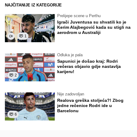
NAJČITANIJE IZ KATEGORIJE
Prelijepe scene u Perthu
Igrači Juventusa su shvatili ko je
Kerim Alajbegović kada su stigli na
aerodrom u Australiji
1
Odluka je pala
Sapunici je došao kraj: Rodri
večeras objavio gdje nastavlja
karijeru!
2
Nije zadovoljan
Realova greška stoljeća?! Zbog
jedne rečenice Rodri ide u
Barcelonu
6