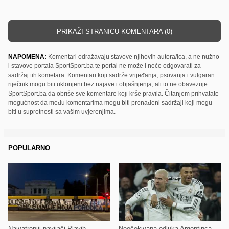
PRIKAŽI STRANICU KOMENTARA (0)
NAPOMENA:
Komentari odražavaju stavove njihovih autora/ica, a ne nužno
i stavove portala SportSport.ba te portal ne može i neće odgovarati za
sadržaj tih kometara. Komentari koji sadrže vrijeđanja, psovanja i vulgaran
riječnik mogu biti uklonjeni bez najave i objašnjenja, ali to ne obavezuje
SportSport.ba da obriše sve komentare koji krše pravila. Čitanjem prihvatate
mogućnost da među komentarima mogu biti pronađeni sadržaji koji mogu
biti u suprotnosti sa vašim uvjerenjima.
POPULARNO
Najvatreniji navijači Plavih
Neočekivana odluka Argentinca