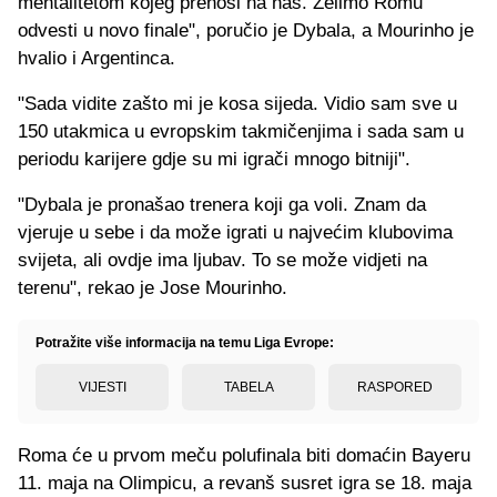
mentalitetom kojeg prenosi na nas. Želimo Romu
odvesti u novo finale", poručio je Dybala, a Mourinho je
hvalio i Argentinca.
"Sada vidite zašto mi je kosa sijeda. Vidio sam sve u
150 utakmica u evropskim takmičenjima i sada sam u
periodu karijere gdje su mi igrači mnogo bitniji".
"Dybala je pronašao trenera koji ga voli. Znam da
vjeruje u sebe i da može igrati u najvećim klubovima
svijeta, ali ovdje ima ljubav. To se može vidjeti na
terenu", rekao je Jose Mourinho.
Potražite više informacija na temu Liga Evrope:
VIJESTI
TABELA
RASPORED
Roma će u prvom meču polufinala biti domaćin Bayeru
11. maja na Olimpicu, a revanš susret igra se 18. maja