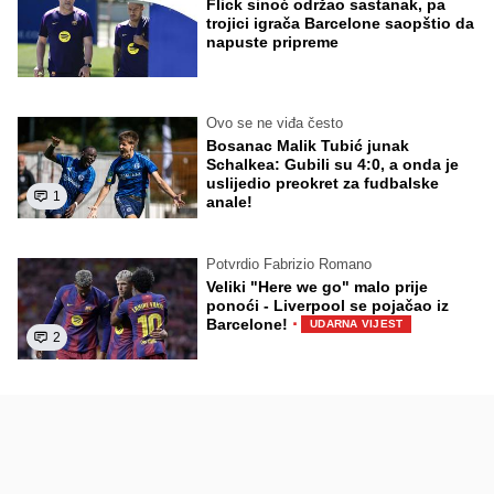
Flick sinoć održao sastanak, pa
trojici igrača Barcelone saopštio da
napuste pripreme
Ovo se ne viđa često
Bosanac Malik Tubić junak
Schalkea: Gubili su 4:0, a onda je
uslijedio preokret za fudbalske
1
anale!
Potvrdio Fabrizio Romano
Veliki "Here we go" malo prije
ponoći - Liverpool se pojačao iz
·
Barcelone!
UDARNA VIJEST
2