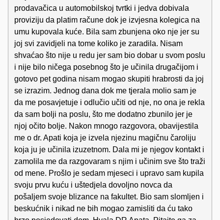
prodavačica u automobilskoj tvrtki i jedva dobivala
proviziju da platim račune dok je izvjesna kolegica na
umu kupovala kuće. Bila sam zbunjena oko nje jer su
joj svi zavidjeli na tome koliko je zaradila. Nisam
shvaćao što nije u redu jer sam bio dobar u svom poslu
i nije bilo ničega posebnog što je učinila drugačijom i
gotovo pet godina nisam mogao skupiti hrabrosti da joj
se izrazim. Jednog dana dok me tjerala molio sam je
da me posavjetuje i odlučio učiti od nje, no ona je rekla
da sam bolji na poslu, što me dodatno zbunilo jer je
njoj očito bolje. Nakon mnogo razgovora, obavijestila
me o dr. Apati koja je izvela njezinu magičnu čaroliju
koja ju je učinila izuzetnom. Dala mi je njegov kontakt i
zamolila me da razgovaram s njim i učinim sve što traži
od mene. Prošlo je sedam mjeseci i upravo sam kupila
svoju prvu kuću i uštedjela dovoljno novca da
pošaljem svoje blizance na fakultet. Bio sam slomljen i
beskućnik i nikad ne bih mogao zamisliti da ću tako