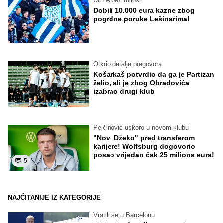
UEFA bez milosti
Dobili 10.000 eura kazne zbog
pogrdne poruke Lešinarima!
Otkrio detalje pregovora
Košarkaš potvrdio da ga je Partizan
želio, ali je zbog Obradovića
izabrao drugi klub
Pejčinović uskoro u novom klubu
"Novi Džeko" pred transferom
karijere! Wolfsburg dogovorio
posao vrijedan čak 25 miliona eura!
5
NAJČITANIJE IZ KATEGORIJE
Vratili se u Barcelonu