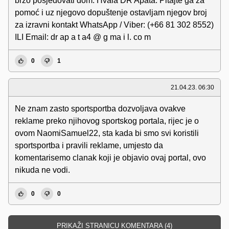
brzo posjedovati dom. Hvala DR Apata. Pitajte ga za
pomoć i uz njegovo dopuštenje ostavljam njegov broj
za izravni kontakt WhatsApp / Viber: (+66 81 302 8552)
ILI Email: dr ap a t a4 @ g ma i l. co m
0
1
21.04.23. 06:30
Ne znam zasto sportsportba dozvoljava ovakve
reklame preko njihovog sportskog portala, rijec je o
ovom NaomiSamuel22, sta kada bi smo svi koristili
sportsportba i pravili reklame, umjesto da
komentarisemo clanak koji je objavio ovaj portal, ovo
nikuda ne vodi.
0
0
PRIKAŽI STRANICU KOMENTARA (4)