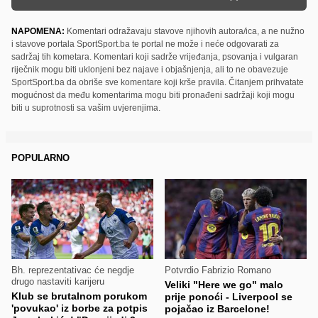
NAPOMENA:
Komentari odražavaju stavove njihovih autora/ica, a ne nužno
i stavove portala SportSport.ba te portal ne može i neće odgovarati za
sadržaj tih kometara. Komentari koji sadrže vrijeđanja, psovanja i vulgaran
riječnik mogu biti uklonjeni bez najave i objašnjenja, ali to ne obavezuje
SportSport.ba da obriše sve komentare koji krše pravila. Čitanjem prihvatate
mogućnost da među komentarima mogu biti pronađeni sadržaji koji mogu
biti u suprotnosti sa vašim uvjerenjima.
POPULARNO
Bh. reprezentativac će negdje
Potvrdio Fabrizio Romano
drugo nastaviti karijeru
Veliki "Here we go" malo
Klub se brutalnom porukom
prije ponoći - Liverpool se
'povukao' iz borbe za potpis
pojačao iz Barcelone!