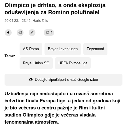
Olimpico je drhtao, a onda eksplozija
oduševljenja za Romino polufinale!
20.04.23. - 23:42,
Haris Zilić
4
AS Roma
Bayer Leverkusen
Feyenoord
Teme:
Royal Union SG
UEFA Evropa liga
Dodajte SportSport u vaš Google izbor
Uzbuđenja nije nedostajalo i u revanš susretima
četvrtine finala Evropa lige, a jedan od gradova koji
je bio večeras u centru pažnje je Rim i kultni
stadion Olimpico gdje je večeras vladala
fenomenalna atmosfera.