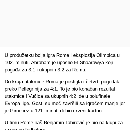
U produžetku bolja igra Rome i eksplozija Olimpica u
102. minuti. Abraham je uposlio El Shaarawya koji
pogađa za 3:1 i ukupnih 3:2 za Romu.
Do kraja utakmice Roma je postigla i četvrti pogodak
preko Pellegrinija za 4:1. To je bio konačan rezultat
utakmice i Vučica sa ukupnih 4:2 ide u polufinale
Evropa lige. Gosti su meč završili sa igračem manje jer
je Gimenez u 121. minuti dobio crveni karton.
U timu Rome naš Benjamin Tahirović je bio na klupi za
rezervne fudbalere.