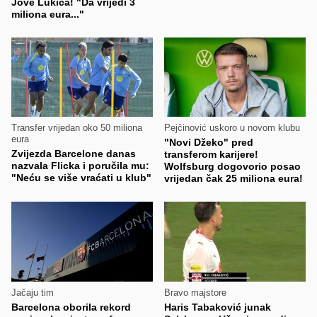
Jove Lukića! "Da vrijedi 3
miliona eura..."
Transfer vrijedan oko 50 miliona
Pejčinović uskoro u novom klubu
eura
"Novi Džeko" pred
Zvijezda Barcelone danas
transferom karijere!
nazvala Flicka i poručila mu:
Wolfsburg dogovorio posao
"Neću se više vraćati u klub"
vrijedan čak 25 miliona eura!
Jačaju tim
Bravo majstore
Barcelona oborila rekord
Haris Tabaković junak