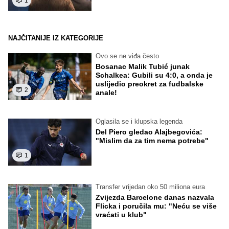
1
NAJČITANIJE IZ KATEGORIJE
Ovo se ne viđa često
Bosanac Malik Tubić junak
Schalkea: Gubili su 4:0, a onda je
uslijedio preokret za fudbalske
2
anale!
Oglasila se i klupska legenda
Del Piero gledao Alajbegovića:
"Mislim da za tim nema potrebe"
1
Transfer vrijedan oko 50 miliona eura
Zvijezda Barcelone danas nazvala
Flicka i poručila mu: "Neću se više
vraćati u klub"