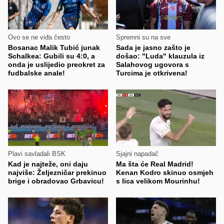
Ovo se ne viđa često
Spremni su na sve
Bosanac Malik Tubić junak
Sada je jasno zašto je
Schalkea: Gubili su 4:0, a
došao: "Luda" klauzula iz
onda je uslijedio preokret za
Salahovog ugovora s
fudbalske anale!
Turcima je otkrivena!
Plavi savladali BSK
Sjajni napadač
Kad je najteže, oni daju
Ma šta će Real Madrid!
najviše: Željezničar prekinuo
Kenan Kodro skinuo osmjeh
brige i obradovao Grbavicu!
s lica velikom Mourinhu!