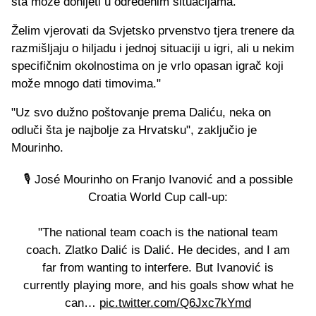
šta može donijeti u određenim situacijama."
Želim vjerovati da Svjetsko prvenstvo tjera trenere da
razmišljaju o hiljadu i jednoj situaciji u igri, ali u nekim
specifičnim okolnostima on je vrlo opasan igrač koji
može mnogo dati timovima."
"Uz svo dužno poštovanje prema Daliću, neka on
odluči šta je najbolje za Hrvatsku", zaključio je
Mourinho.
🎙️ José Mourinho on Franjo Ivanović and a possible
Croatia World Cup call-up:
"The national team coach is the national team
coach. Zlatko Dalić is Dalić. He decides, and I am
far from wanting to interfere. But Ivanović is
currently playing more, and his goals show what he
can…
pic.twitter.com/Q6Jxc7kYmd