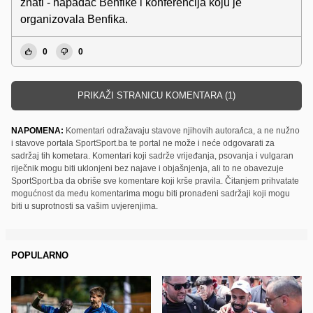
znati - napadac Benfike i konferencija koju je
organizovala Benfika.
0
0
PRIKAŽI STRANICU KOMENTARA (1)
NAPOMENA:
Komentari odražavaju stavove njihovih autora/ica, a ne nužno
i stavove portala SportSport.ba te portal ne može i neće odgovarati za
sadržaj tih kometara. Komentari koji sadrže vrijeđanja, psovanja i vulgaran
riječnik mogu biti uklonjeni bez najave i objašnjenja, ali to ne obavezuje
SportSport.ba da obriše sve komentare koji krše pravila. Čitanjem prihvatate
mogućnost da među komentarima mogu biti pronađeni sadržaji koji mogu
biti u suprotnosti sa vašim uvjerenjima.
POPULARNO