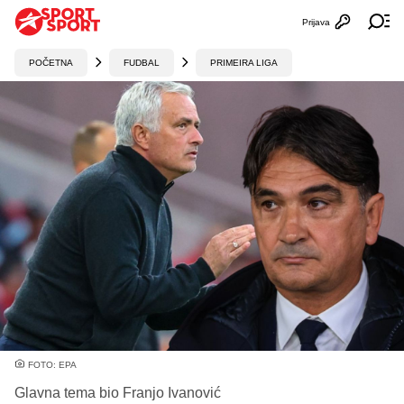
Prijava
Otvori profi
Ot
POČETNA
FUDBAL
PRIMEIRA LIGA
FOTO: EPA
Glavna tema bio Franjo Ivanović