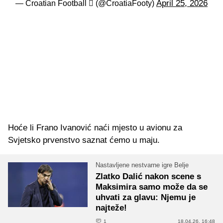
April 25, 2026
— Croatian Football  (@CroatiaFooty)
Hoće li Frano Ivanović naći mjesto u avionu za
Svjetsko prvenstvo saznat ćemo u maju.
Nastavljene nestvarne igre Belje
Zlatko Dalić nakon scene s
Maksimira samo može da se
uhvati za glavu: Njemu je
najteže!
1
18.04.26. 16:48