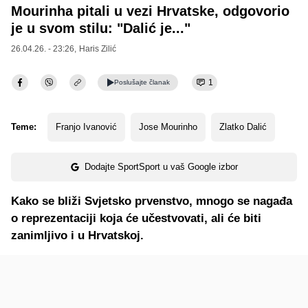
Mourinha pitali u vezi Hrvatske, odgovorio
je u svom stilu: "Dalić je..."
26.04.26. - 23:26,
Haris Zilić
1
Poslušajte
članak
Teme:
Franjo Ivanović
Jose Mourinho
Zlatko Dalić
Dodajte SportSport u vaš Google izbor
Kako se bliži Svjetsko prvenstvo, mnogo se nagađa
o reprezentaciji koja će učestvovati, ali će biti
zanimljivo i u Hrvatskoj.