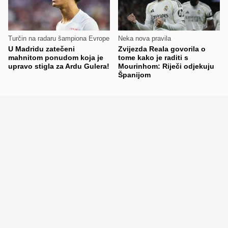
Turčin na radaru šampiona Evrope
Neka nova pravila
U Madridu zatečeni
Zvijezda Reala govorila o
mahnitom ponudom koja je
tome kako je raditi s
upravo stigla za Ardu Gulera!
Mourinhom: Riječi odjekuju
Španijom