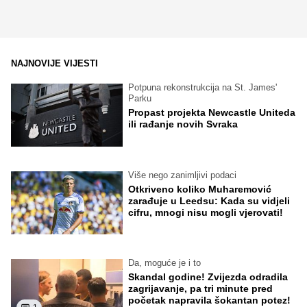
NAJNOVIJE VIJESTI
Potpuna rekonstrukcija na St. James'
Parku
Propast projekta Newcastle Uniteda
ili rađanje novih Svraka
Više nego zanimljivi podaci
Otkriveno koliko Muharemović
zarađuje u Leedsu: Kada su vidjeli
cifru, mnogi nisu mogli vjerovati!
Da, moguće je i to
Skandal godine! Zvijezda odradila
zagrijavanje, pa tri minute pred
početak napravila šokantan potez!