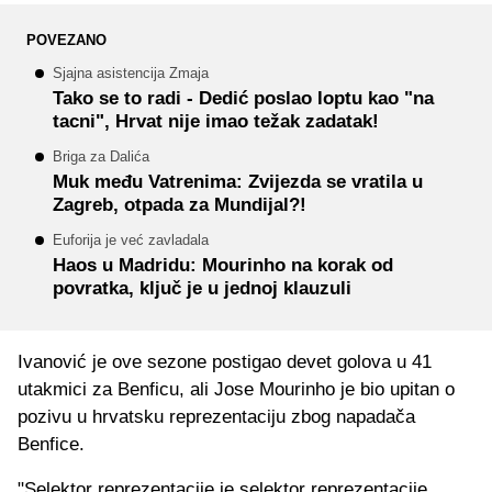
POVEZANO
Sjajna asistencija Zmaja
Tako se to radi - Dedić poslao loptu kao "na
tacni", Hrvat nije imao težak zadatak!
Briga za Dalića
Muk među Vatrenima: Zvijezda se vratila u
Zagreb, otpada za Mundijal?!
Euforija je već zavladala
Haos u Madridu: Mourinho na korak od
povratka, ključ je u jednoj klauzuli
Ivanović je ove sezone postigao devet golova u 41
utakmici za Benficu, ali Jose Mourinho je bio upitan o
pozivu u hrvatsku reprezentaciju zbog napadača
Benfice.
"Selektor reprezentacije je selektor reprezentacije.