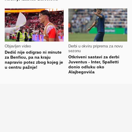
Objavljen video
Derbi u okviru priprema za novu
sezonu
Dedić nije odigrao ni minute
Otkriveni sastavi za derbi
za Benficu, pa na kraju
Juventus - Inter, Spalletti
napravio potez zbog kojeg je
donio odluku oko
u centru pažnje!
Alajbegovića