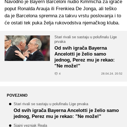
Navodno je Bayern Barceloni nudio Kimmicha za igrače
poput Ronalda Arauja ili Frenkiea De Jonga, ali teško
da je Barcelona spremna za takvu vrstu poslovanja i to
će ostati tek puka želja rukovodstva njemačkog kluba.
Stari rivali se sastaju u polufinalu Lige
prvaka
Od svih igrača Bayerna
Ancelotti je želio samo
jednog, Perez mu je rekao:
"Ne može!"
4
28.04.24. 20:52
POVEZANO
Stari rivali se sastaju u polufinalu Lige prvaka
Od svih igrača Bayerna Ancelotti je želio samo
jednog, Perez mu je rekao: "Ne može!"
Sjajni veznjak Reala