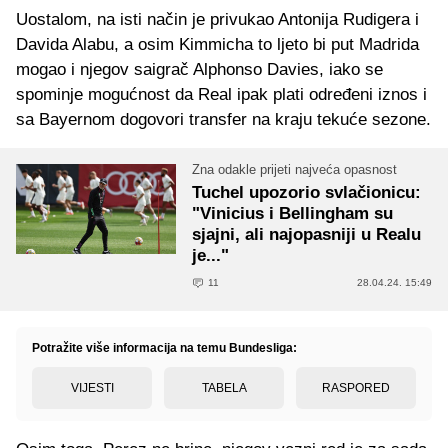
Uostalom, na isti način je privukao Antonija Rudigera i
Davida Alabu, a osim Kimmicha to ljeto bi put Madrida
mogao i njegov saigrač Alphonso Davies, iako se
spominje mogućnost da Real ipak plati određeni iznos i
sa Bayernom dogovori transfer na kraju tekuće sezone.
Zna odakle prijeti najveća opasnost
Tuchel upozorio svlačionicu:
"Vinicius i Bellingham su
sjajni, ali najopasniji u Realu
je..."
11
28.04.24. 15:49
Potražite više informacija na temu Bundesliga:
VIJESTI
TABELA
RASPORED