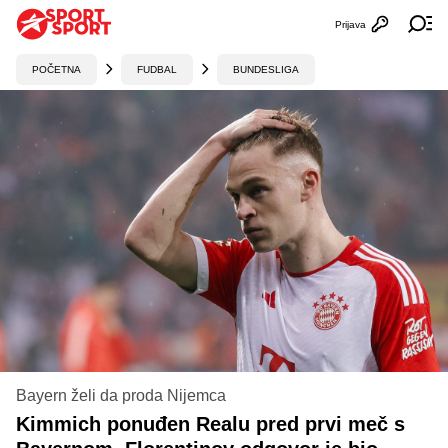
Prijava
Otvori profi
Ot
POČETNA
FUDBAL
BUNDESLIGA
Bayern želi da proda Nijemca
Kimmich ponuđen Realu pred prvi meč s