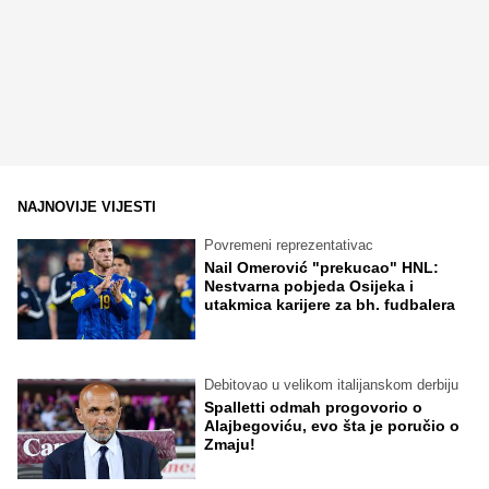
NAJNOVIJE VIJESTI
Povremeni reprezentativac
Nail Omerović "prekucao" HNL:
Nestvarna pobjeda Osijeka i
utakmica karijere za bh. fudbalera
Debitovao u velikom italijanskom derbiju
Spalletti odmah progovorio o
Alajbegoviću, evo šta je poručio o
Zmaju!