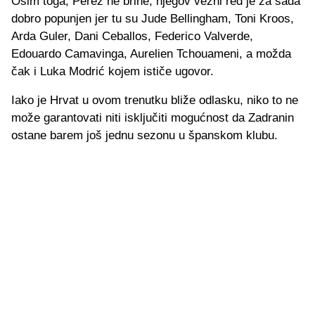
Osim toga, Perez ne brine, njegov vezni red je za sada
dobro popunjen jer tu su Jude Bellingham, Toni Kroos,
Arda Guler, Dani Ceballos, Federico Valverde,
Edouardo Camavinga, Aurelien Tchouameni, a možda
čak i Luka Modrić kojem ističe ugovor.
Iako je Hrvat u ovom trenutku bliže odlasku, niko to ne
može garantovati niti isključiti mogućnost da Zadranin
ostane barem još jednu sezonu u španskom klubu.