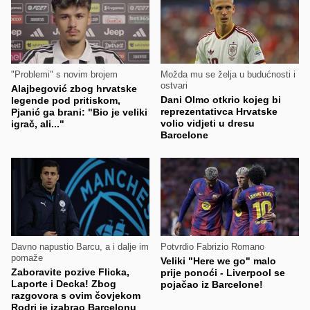
"Problemi" s novim brojem
Možda mu se želja u budućnosti i
ostvari
Alajbegović zbog hrvatske
Dani Olmo otkrio kojeg bi
legende pod pritiskom,
reprezentativca Hrvatske
Pjanić ga brani: "Bio je veliki
volio vidjeti u dresu
igrač, ali..."
Barcelone
Davno napustio Barcu, a i dalje im
Potvrdio Fabrizio Romano
pomaže
Veliki "Here we go" malo
Zaboravite pozive Flicka,
prije ponoći - Liverpool se
Laporte i Decka! Zbog
pojačao iz Barcelone!
razgovora s ovim čovjekom
Rodri je izabrao Barcelonu