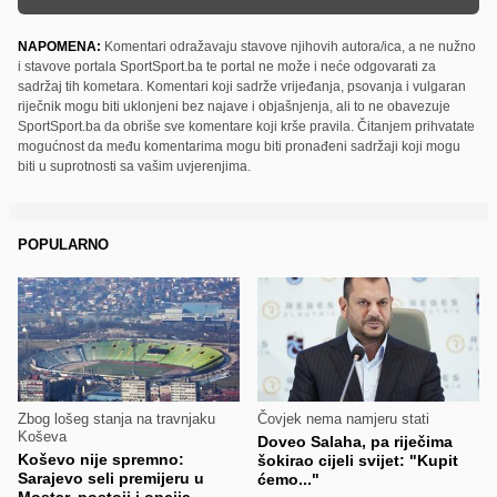
NAPOMENA:
Komentari odražavaju stavove njihovih autora/ica, a ne nužno
i stavove portala SportSport.ba te portal ne može i neće odgovarati za
sadržaj tih kometara. Komentari koji sadrže vrijeđanja, psovanja i vulgaran
riječnik mogu biti uklonjeni bez najave i objašnjenja, ali to ne obavezuje
SportSport.ba da obriše sve komentare koji krše pravila. Čitanjem prihvatate
mogućnost da među komentarima mogu biti pronađeni sadržaji koji mogu
biti u suprotnosti sa vašim uvjerenjima.
POPULARNO
Zbog lošeg stanja na travnjaku
Čovjek nema namjeru stati
Koševa
Doveo Salaha, pa riječima
Koševo nije spremno:
šokirao cijeli svijet: "Kupit
Sarajevo seli premijeru u
ćemo..."