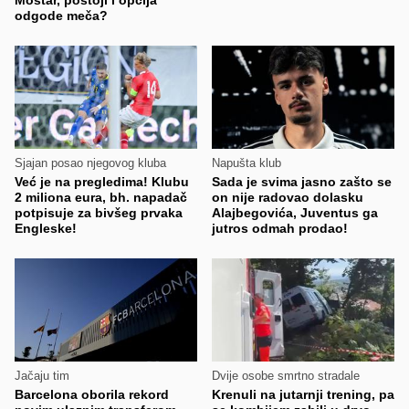
Mostar, postoji i opcija
odgode meča?
Sjajan posao njegovog kluba
Napušta klub
Već je na pregledima! Klubu
Sada je svima jasno zašto se
2 miliona eura, bh. napadač
on nije radovao dolasku
potpisuje za bivšeg prvaka
Alajbegovića, Juventus ga
Engleske!
jutros odmah prodao!
Jačaju tim
Dvije osobe smrtno stradale
Barcelona oborila rekord
Krenuli na jutarnji trening, pa