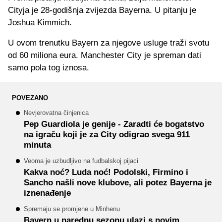
Cityja je 28-godišnja zvijezda Bayerna. U pitanju je
Joshua Kimmich.
U ovom trenutku Bayern za njegove usluge traži svotu
od 60 miliona eura. Manchester City je spreman dati
samo pola tog iznosa.
POVEZANO
Nevjerovatna činjenica
Pep Guardiola je genije - Zaradti će bogatstvo
na igraču koji je za City odigrao svega 911
minuta
Veoma je uzbudljivo na fudbalskoj pijaci
Kakva noć? Luda noć! Podolski, Firmino i
Sancho našli nove klubove, ali potez Bayerna je
iznenađenje
Spremaju se promjene u Minhenu
Bayern u narednu sezonu ulazi s novim