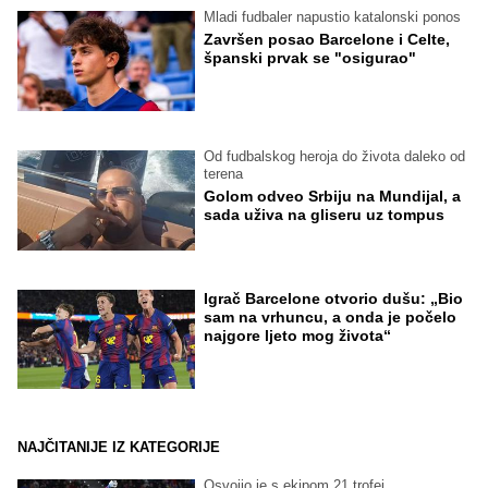
Mladi fudbaler napustio katalonski ponos
Završen posao Barcelone i Celte,
španski prvak se "osigurao"
Od fudbalskog heroja do života daleko od
terena
Golom odveo Srbiju na Mundijal, a
sada uživa na gliseru uz tompus
Igrač Barcelone otvorio dušu: „Bio
sam na vrhuncu, a onda je počelo
najgore ljeto mog života“
NAJČITANIJE IZ KATEGORIJE
Osvojio je s ekipom 21 trofej