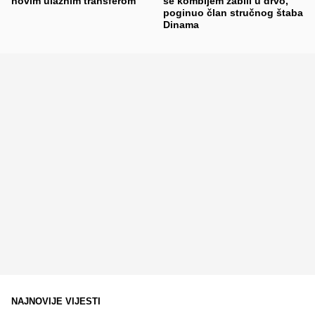
novim ulaznim transferom
se kombijem zabili u drvo,
poginuo član stručnog štaba
Dinama
NAJNOVIJE VIJESTI