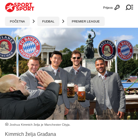
Prijava
Otvori profi
Ot
POČETNA
FUDBAL
PREMIER LEAGUE
Joshua Kimmich želja je Manchester Cityja.
Kimmich želja Građana