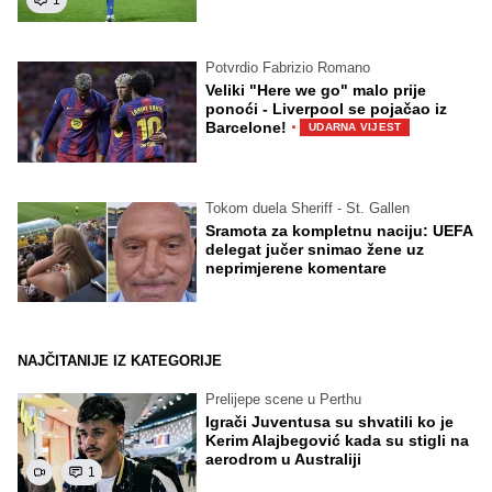
Potvrdio Fabrizio Romano
Veliki "Here we go" malo prije
ponoći - Liverpool se pojačao iz
·
Barcelone!
UDARNA VIJEST
Tokom duela Sheriff - St. Gallen
Sramota za kompletnu naciju: UEFA
delegat jučer snimao žene uz
neprimjerene komentare
NAJČITANIJE IZ KATEGORIJE
Prelijepe scene u Perthu
Igrači Juventusa su shvatili ko je
Kerim Alajbegović kada su stigli na
aerodrom u Australiji
1