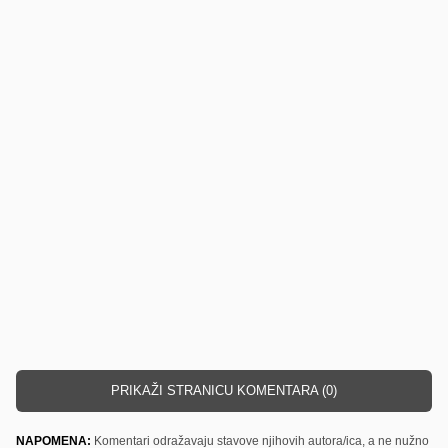
PRIKAŽI STRANICU KOMENTARA (0)
NAPOMENA:
Komentari odražavaju stavove njihovih autora/ica, a ne nužno