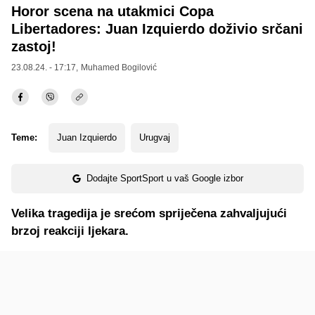
Horor scena na utakmici Copa
Libertadores: Juan Izquierdo doživio srčani
zastoj!
23.08.24. - 17:17,
Muhamed Bogilović
Teme:
Juan Izquierdo
Urugvaj
Dodajte SportSport u vaš Google izbor
Velika tragedija je srećom spriječena zahvaljujući
brzoj reakciji ljekara.