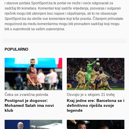
i stavove portala SportSport.ba te portal ne može i neće odgovarati za
sadržaj tih kometara. Komentari koji sadrže vrijeđanja, psovanja i vulgaran
riječnik mogu biti uklonjeni bez najave i objašnjenja, ali to ne obavezuje
SportSport.ba da obriše sve komentare koji krše pravila. Čitanjem prihvatate
mogućnost da među komentarima mogu biti pronađeni sadržaji koji mogu
biti u suprotnosti sa vašim uvjerenjima.
POPULARNO
Čeka se zvanična potvrda
Osvojio je s ekipom 21 trofej
Postignut je dogovor:
Kraj jedne ere: Barcelona se i
Mohamed Salah ima novi
definitivno riješila svoje
klub
legende