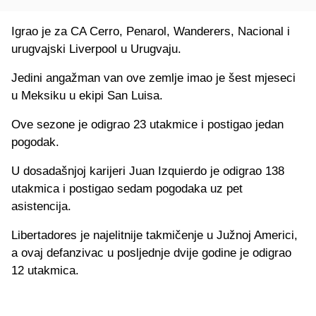
Igrao je za CA Cerro, Penarol, Wanderers, Nacional i
urugvajski Liverpool u Urugvaju.
Jedini angažman van ove zemlje imao je šest mjeseci
u Meksiku u ekipi San Luisa.
Ove sezone je odigrao 23 utakmice i postigao jedan
pogodak.
U dosadašnjoj karijeri Juan Izquierdo je odigrao 138
utakmica i postigao sedam pogodaka uz pet
asistencija.
Libertadores je najelitnije takmičenje u Južnoj Americi,
a ovaj defanzivac u posljednje dvije godine je odigrao
12 utakmica.