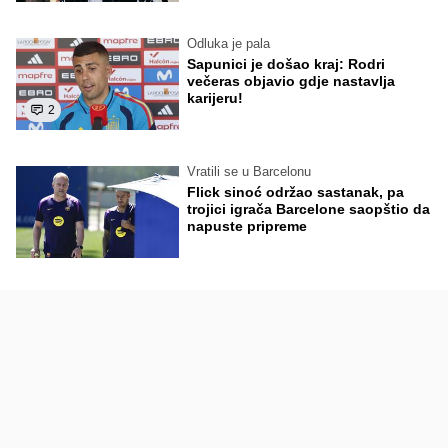
Odluka je pala
Sapunici je došao kraj: Rodri
večeras objavio gdje nastavlja
karijeru!
2
Vratili se u Barcelonu
Flick sinoć održao sastanak, pa
trojici igrača Barcelone saopštio da
napuste pripreme