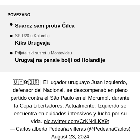
POVEZANO
Suarez sam protiv Čilea
SP U20 u Kolumbiji
Kiks Urugvaja
Prijateljski susret u Montevideu
Urugvaj na penale bolji od Holandije
🇺🇾⚽🇧🇷 | El jugador uruguayo Juan Izquierdo,
defensor del Nacional, se descompensó en pleno
partido contra el São Paulo en el Morumbí, durante
la Copa Libertadores. Actualmente, Izquierdo se
encuentra en cuidados intensivos y lucha por su
vida.
pic.twitter.com/CrKN4LKX9t
— Carlos alberto Pedeaña villeras (@PedeanaCarlos)
August 23, 2024