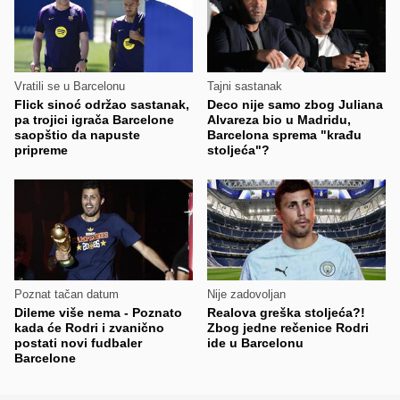
Vratili se u Barcelonu
Tajni sastanak
Flick sinoć održao sastanak,
Deco nije samo zbog Juliana
pa trojici igrača Barcelone
Alvareza bio u Madridu,
saopštio da napuste
Barcelona sprema "krađu
pripreme
stoljeća"?
Poznat tačan datum
Nije zadovoljan
Dileme više nema - Poznato
Realova greška stoljeća?!
kada će Rodri i zvanično
Zbog jedne rečenice Rodri
postati novi fudbaler
ide u Barcelonu
Barcelone