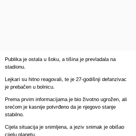
Publika je ostala u šoku, a tišina je prevladala na
stadionu.
Lejkari su hitno reagovali, te je 27-godišnji defanzivac
je prebačen u bolnicu.
Prema prvim informacijama je bio životno ugrožen, ali
srećom je kasnije potvrđeno da je njegovo stanje
stabilno.
Cijela situacija je snimljena, a jeziv snimak je obišao
cijelu planetu.