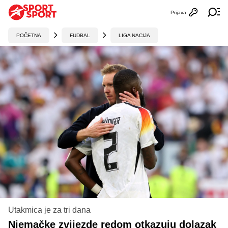
Prijava
Otvori profi
Ot
POČETNA
FUDBAL
LIGA NACIJA
Utakmica je za tri dana
Njemačke zvijezde redom otkazuju dolazak