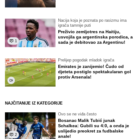
Nacija koja je poznata po rasizmu ima
igrača tamnije puti
Preživio zemljotres na Haitiju,
usvojila ga argentinska porodica, a
1
sada je debitovao za Argentinu!
Prelijep pogodak mladok igrača
Emirates je zanijemio! Čudo od
djeteta postiglo spektakularan gol
protiv Arsenala!
NAJČITANIJE IZ KATEGORIJE
Ovo se ne viđa često
Bosanac Malik Tubić junak
Schalkea: Gubili su 4:0, a onda je
uslijedio preokret za fudbalske
2
anale!