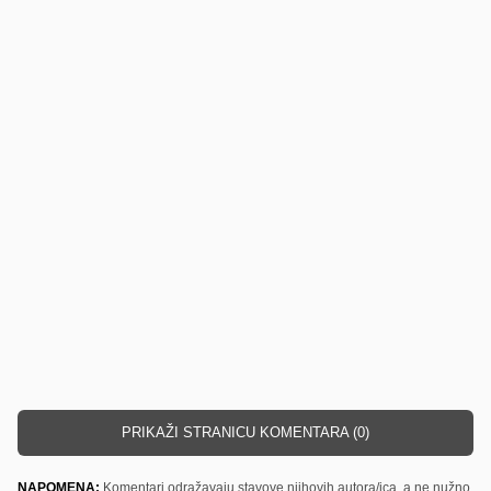
PRIKAŽI STRANICU KOMENTARA (0)
NAPOMENA:
Komentari odražavaju stavove njihovih autora/ica, a ne nužno