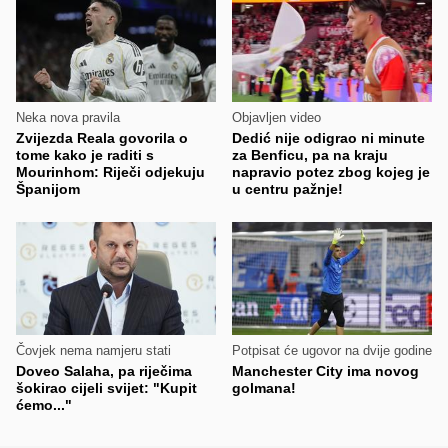
Neka nova pravila
Objavljen video
Zvijezda Reala govorila o
Dedić nije odigrao ni minute
tome kako je raditi s
za Benficu, pa na kraju
Mourinhom: Riječi odjekuju
napravio potez zbog kojeg je
Španijom
u centru pažnje!
Čovjek nema namjeru stati
Potpisat će ugovor na dvije godine
Doveo Salaha, pa riječima
Manchester City ima novog
šokirao cijeli svijet: "Kupit
golmana!
ćemo..."