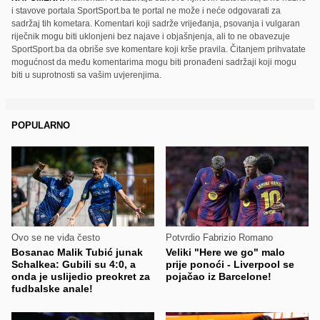
i stavove portala SportSport.ba te portal ne može i neće odgovarati za
sadržaj tih kometara. Komentari koji sadrže vrijeđanja, psovanja i vulgaran
riječnik mogu biti uklonjeni bez najave i objašnjenja, ali to ne obavezuje
SportSport.ba da obriše sve komentare koji krše pravila. Čitanjem prihvatate
mogućnost da među komentarima mogu biti pronađeni sadržaji koji mogu
biti u suprotnosti sa vašim uvjerenjima.
POPULARNO
Ovo se ne viđa često
Potvrdio Fabrizio Romano
Bosanac Malik Tubić junak
Veliki "Here we go" malo
Schalkea: Gubili su 4:0, a
prije ponoći - Liverpool se
onda je uslijedio preokret za
pojačao iz Barcelone!
fudbalske anale!