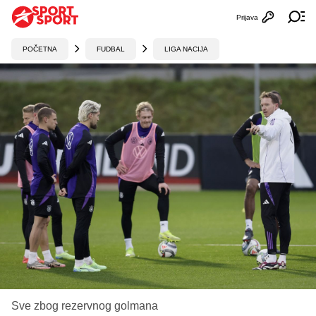
Prijava
Otvori profi
Ot
POČETNA
FUDBAL
LIGA NACIJA
Sve zbog rezervnog golmana