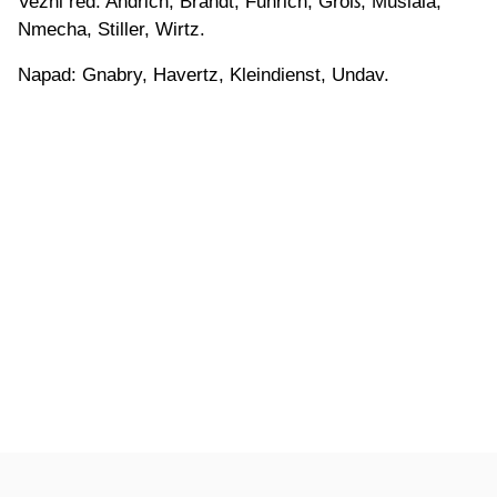
Vezni red: Andrich, Brandt, Fuhrich, Groß, Musiala,
Nmecha, Stiller, Wirtz.
Napad: Gnabry, Havertz, Kleindienst, Undav.