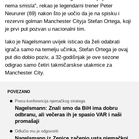
nema smisla", rekao je legendarni trener Peter
Neururer (69) nakon što je uočio da je na spisku i
rezervni golman Manchester Cityja Stefan Ortega, koji
je prvi put pozvan u nacionalni tim.
Iako je Nagelsmann uvijek isticao da želi odabrati
igrača samo na temelju učinka, Stefan Ortega je ovaj
put dio dobio poziv, a 32-godišnjak je ove sezone
odigrao samo četiri takmičarskse utakmice za
Manchester City.
POVEZANO
Press-konferencija njemačkog stratega
Nagelsmann: Znali smo da BiH ima dobru
odbranu, ali večeras ih je spasio VAR i naši
promašaji
Odlučio mu je odgovoriti
Nagelsmann iz Zenice začepio usta njemačkoj