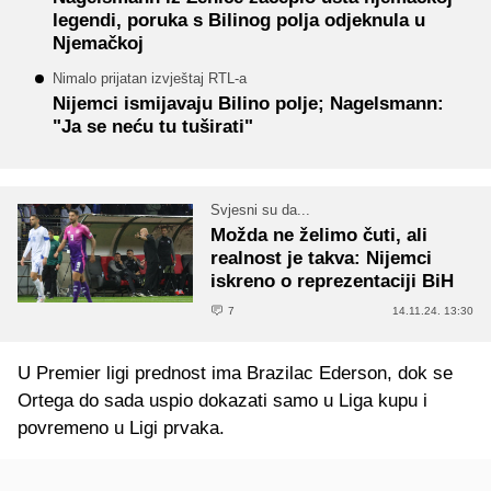
legendi, poruka s Bilinog polja odjeknula u
Njemačkoj
Nimalo prijatan izvještaj RTL-a
Nijemci ismijavaju Bilino polje; Nagelsmann:
"Ja se neću tu tuširati"
Svjesni su da...
Možda ne želimo čuti, ali
realnost je takva: Nijemci
iskreno o reprezentaciji BiH
7
14.11.24. 13:30
U Premier ligi prednost ima Brazilac Ederson, dok se
Ortega do sada uspio dokazati samo u Liga kupu i
povremeno u Ligi prvaka.