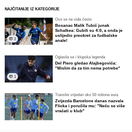
NAJČITANIJE IZ KATEGORIJE
Ovo se ne viđa često
Bosanac Malik Tubić junak
Schalkea: Gubili su 4:0, a onda je
uslijedio preokret za fudbalske
2
anale!
Oglasila se i klupska legenda
Del Piero gledao Alajbegovića:
"Mislim da za tim nema potrebe"
1
Transfer vrijedan oko 50 miliona eura
Zvijezda Barcelone danas nazvala
Flicka i poručila mu: "Neću se više
vraćati u klub"