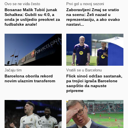
Ovo se ne viđa često
Prvi gol u novoj sezoni
Bosanac Malik Tubić junak
Zaboravljeni Zmaj se vratio
Schalkea: Gubili su 4:0, a
na scenu: Želi nazad u
onda je uslijedio preokret za
reprezentaciju, a ako ovako
fudbalske anale!
nastavi...
Jačaju tim
Vratili se u Barcelonu
Barcelona oborila rekord
Flick sinoć održao sastanak,
novim ulaznim transferom
pa trojici igrača Barcelone
saopštio da napuste
pripreme