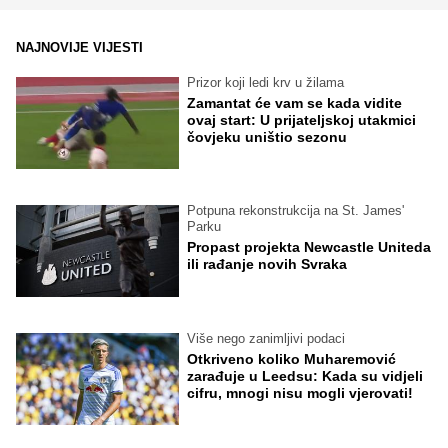
NAJNOVIJE VIJESTI
Prizor koji ledi krv u žilama
Zamantat će vam se kada vidite
ovaj start: U prijateljskoj utakmici
čovjeku uništio sezonu
Potpuna rekonstrukcija na St. James'
Parku
Propast projekta Newcastle Uniteda
ili rađanje novih Svraka
Više nego zanimljivi podaci
Otkriveno koliko Muharemović
zarađuje u Leedsu: Kada su vidjeli
cifru, mnogi nisu mogli vjerovati!