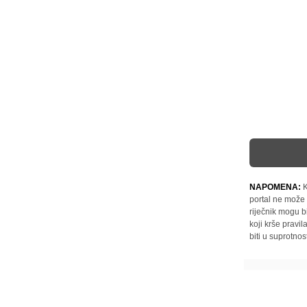
NAPOMENA:
K
portal ne može 
riječnik mogu b
koji krše pravi
biti u suprotnos