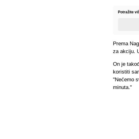
Potražite v
Prema Nage
za akciju. 
On je takođ
koristiti s
"Nećemo sva
minuta."