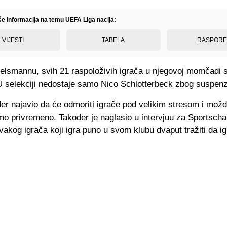
iše informacija na temu UEFA Liga nacija:
VIJESTI
TABELA
RASPOR
lsmannu, svih 21 raspoloživih igrača u njegovoj momčadi 
U selekciji nedostaje samo Nico Schlotterbeck zbog suspenz
er najavio da će odmoriti igrače pod velikim stresom i možd
amo privremeno. Također je naglasio u intervjuu za Sportscha
kog igrača koji igra puno u svom klubu dvaput tražiti da ig