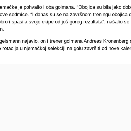
emačke je pohvalio i oba golmana. “Obojica su bila jako dob
 ove sedmice. “I danas su se na završnom treningu obojica 
bro i spasila svoje ekipe od još goreg rezultata”, našalio se
n.
gelsmann najavio, on i trener golmana Andreas Kronenberg d
 rotacija u njemačkoj selekciji na golu završiti od nove kal