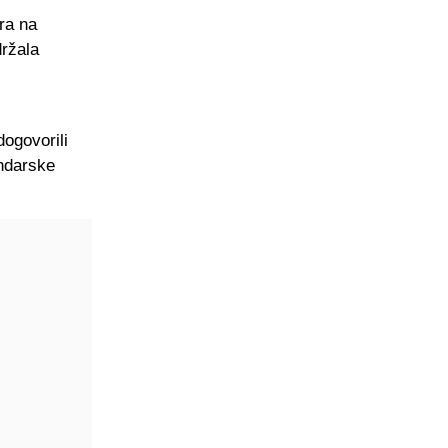
ra na
držala
ogovorili
endarske