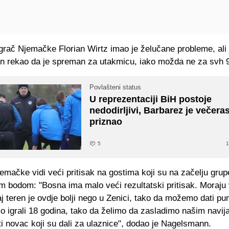
igrač Njemačke Florian Wirtz imao je želučane probleme, ali 
 rekao da je spreman za utakmicu, iako možda ne za svh 9
Povlašteni status
U reprezentaciji BiH postoje
nedodirljivi, Barbarez je večera
priznao
5
1
emačke vidi veći pritisak na gostima koji su na začelju grup
m bodom: "Bosna ima malo veći rezultatski pritisak. Moraju 
aj teren je ovdje bolji nego u Zenici, tako da možemo dati pu
 igrali 18 godina, tako da želimo da zasladimo našim navij
ti novac koji su dali za ulaznice", dodao je Nagelsmann.