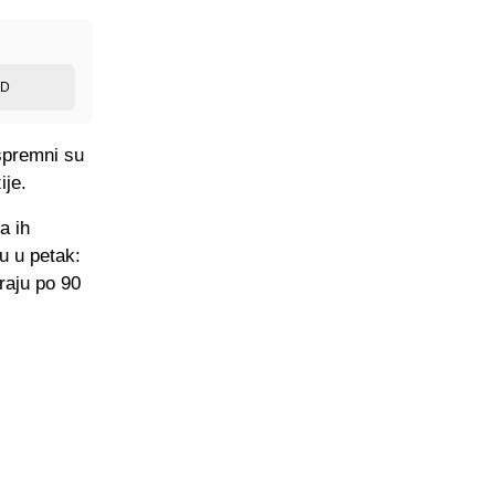
ED
spremni su
ije.
a ih
u u petak:
raju po 90