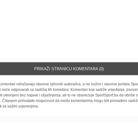
PRIKAŽI STRANICU KOMENTARA (0)
omentari odražavaju stavove njihovih autora/ica, a ne nužno i stavove portala Spor
i neće odgovarati za sadržaj tih kometara. Komentari koji sadrže vrijeđanja, psovan
iti uklonjeni bez najave i objašnjenja, ali to ne obavezuje SportSport.ba da obriše
la. Čitanjem prihvatate mogućnost da među komentarima mogu biti pronađeni sadrža
ti sa vašim uvjerenjima.