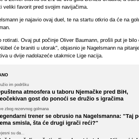
i veliki favorit pred svojim navijačima.
lsmann je najavio ovaj duel, te na startu otkrio da će na gol
lman.
rotirati. Ovaj put počinje Oliver Baumann, prošli put je bilo
übel će braniti u utorak", objasnio je Nagelsmann na pitanje
iva u dvije nadolazeće utakmice Lige nacija.
ANO
ružio im podršku
puštena atmosfera u taboru Njemačke pred BiH,
eočekivan gost do ponoći se družio s igračima
ve zbog rezervnog golmana
egendarni trener se obrusio na Nagelsmanna: "Taj p
ema smisla, šta će drugi igrači reći?"
jesni su da...