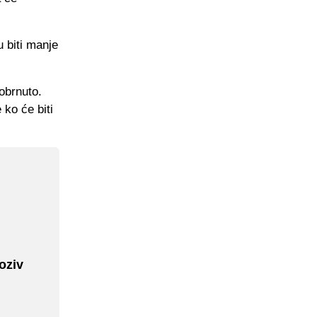
u biti manje
 obrnuto.
 ko će biti
oziv