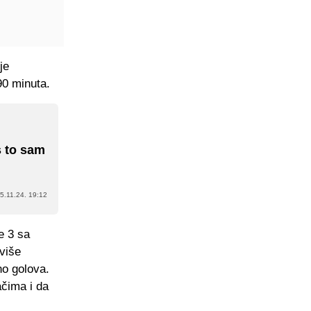
je
0 minuta.
s to sam
5.11.24. 19:12
e 3 sa
više
no golova.
ačima i da