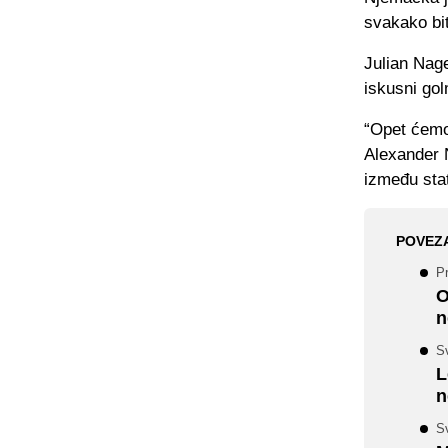
svakako bit
Julian Nage
iskusni go
“Opet ćemo 
Alexander N
između stat
POVEZ
P
O
n
S
L
n
Sv