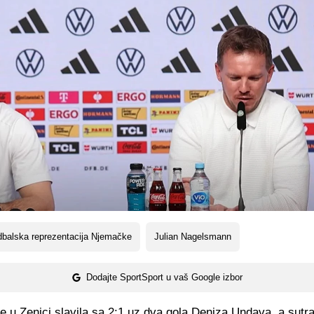
balska reprezentacija Njemačke
Julian Nagelsmann
Dodajte SportSport u vaš Google izbor
 u Zenici slavila sa 2:1 uz dva gola Deniza Undava, a sutr