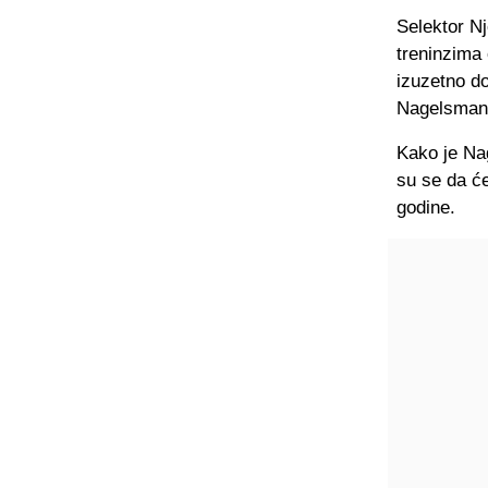
Selektor Nj
treninzima
izuzetno do
Nagelsman
Kako je Na
su se da će
godine.