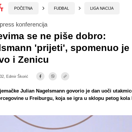
POČETNA
FUDBAL
LIGA NACIJA
press konferencija
vima se ne piše dobro:
smann 'prijeti', spomenuo je
o i Zenicu
:32,
Edmir Škorić
jemačke Julian Nagelsmann govorio je dan uoči utakmic
rcegovine u Freiburgu, koja se igra u sklopu petog kola 