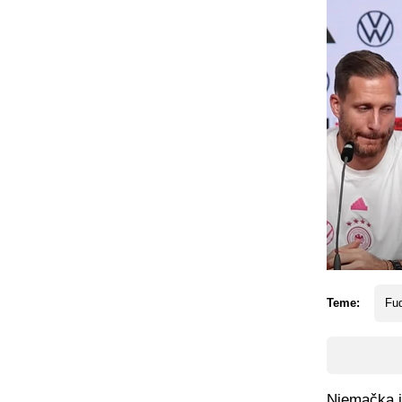
Teme:
Fud
Njemačka je