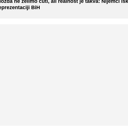
ožda ne želimo čuti, ali realnost je takva: Nijemci is
eprezentaciji BiH