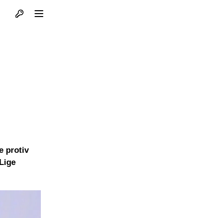
Otvori profil
Otvori meni
e protiv
Lige