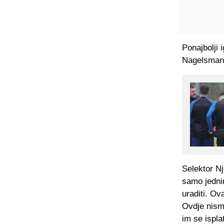
Ponajbolji 
Nagelsmann
Selektor Nj
samo jedni
uraditi. Ov
Ovdje nismo
im se ispla