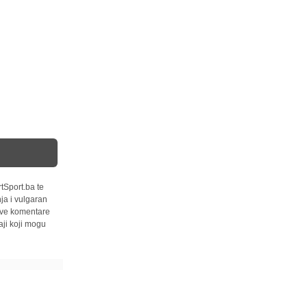
tSport.ba te
ja i vulgaran
 sve komentare
ji koji mogu