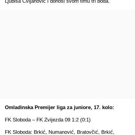
Ljubiša Cvijanović i donosi svom timu tri boda.
Omladinska Premijer liga za juniore, 17. kolo:
FK Sloboda – FK Zvijezda 09 1:2 (0:1)
FK Sloboda: Brkić, Numanović, Bratovčić, Brkić,