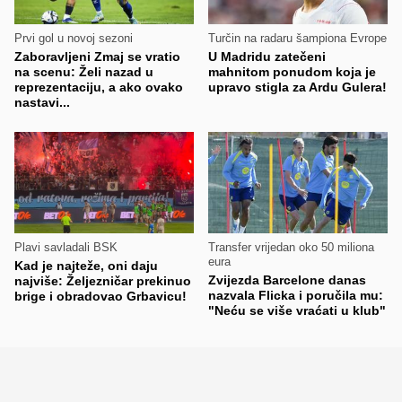
Prvi gol u novoj sezoni
Turčin na radaru šampiona Evrope
Zaboravljeni Zmaj se vratio
U Madridu zatečeni
na scenu: Želi nazad u
mahnitom ponudom koja je
reprezentaciju, a ako ovako
upravo stigla za Ardu Gulera!
nastavi...
Plavi savladali BSK
Transfer vrijedan oko 50 miliona
eura
Kad je najteže, oni daju
Zvijezda Barcelone danas
najviše: Željezničar prekinuo
nazvala Flicka i poručila mu:
brige i obradovao Grbavicu!
"Neću se više vraćati u klub"