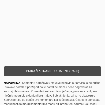
PRIKAŽI STRANICU KOMENTARA (0)
NAPOMENA:
Komentari odražavaju stavove njihovih autora/ica, a ne nužno
i stavove portala SportSport.ba te portal ne može i neće odgovarati za
sadržaj tih kometara. Komentari koji sadrže vrijeđanja, psovanja i vulgaran
riječnik mogu biti uklonjeni bez najave i objašnjenja, ali to ne obavezuje
SportSport.ba da obriše sve komentare koji krše pravila. Čitanjem prihvatate
mogućnost da među komentarima mogu biti pronađeni sadržaji koji mogu