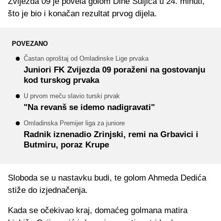
Zvijezda 09 je povela golom Dine Suljića u 24. minuti,
što je bio i konačan rezultat prvog dijela.
POVEZANO
Častan oproštaj od Omladinske Lige prvaka
Juniori FK Zvijezda 09 poraženi na gostovanju
kod turskog prvaka
U prvom meču slavio turski prvak
"Na revanš se idemo nadigravati"
Omladinska Premijer liga za juniore
Radnik iznenadio Zrinjski, remi na Grbavici i
Butmiru, poraz Krupe
Sloboda se u nastavku budi, te golom Ahmeda Dedića
stiže do izjednačenja.
Kada se očekivao kraj, domaćeg golmana matira