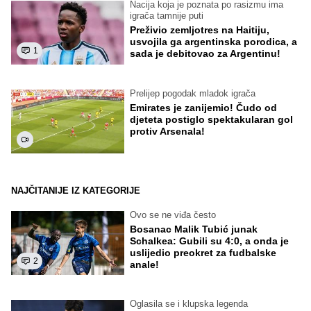
Nacija koja je poznata po rasizmu ima
igrača tamnije puti
Preživio zemljotres na Haitiju,
usvojila ga argentinska porodica, a
1
sada je debitovao za Argentinu!
Prelijep pogodak mladok igrača
Emirates je zanijemio! Čudo od
djeteta postiglo spektakularan gol
protiv Arsenala!
NAJČITANIJE IZ KATEGORIJE
Ovo se ne viđa često
Bosanac Malik Tubić junak
Schalkea: Gubili su 4:0, a onda je
uslijedio preokret za fudbalske
2
anale!
Oglasila se i klupska legenda