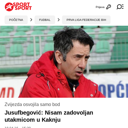
Prijava
Otvori profi
Ot
POČETNA
FUDBAL
PRVA LIGA FEDERACIJE BIH
Zvijezda osvojila samo bod
Jusufbegović: Nisam zadovoljan
utakmicom u Kaknju