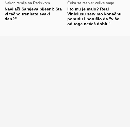
Nakon remija sa Radnikom
Čeka se rasplet velike sage
Navijači Sarajeva bijesni: Šta
I to mu je malo? Real
vi tačno trenirate svaki
Viniciusu servirao konačnu
dan?"
ponudu i poručio da "više
od toga nećeš dobiti"