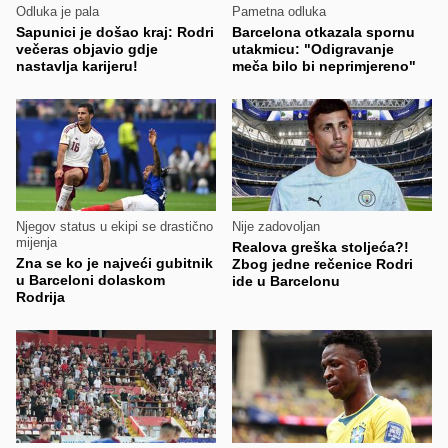
Odluka je pala
Pametna odluka
Sapunici je došao kraj: Rodri
Barcelona otkazala spornu
večeras objavio gdje
utakmicu: "Odigravanje
nastavlja karijeru!
meča bilo bi neprimjereno"
Njegov status u ekipi se drastično
Nije zadovoljan
mijenja
Realova greška stoljeća?!
Zna se ko je najveći gubitnik
Zbog jedne rečenice Rodri
u Barceloni dolaskom
ide u Barcelonu
Rodrija