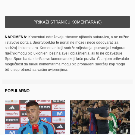
PRIKAŽI STRANICU KOMENTARA (0)
NAPOMENA:
Komentari odražavaju stavove njihovih autora/ica, a ne nužno
i stavove portala SportSport.ba te portal ne može i neće odgovarati za
sadržaj tih kometara. Komentari koji sadrže vrijeđanja, psovanja i vulgaran
riječnik mogu biti uklonjeni bez najave i objašnjenja, ali to ne obavezuje
SportSport.ba da obriše sve komentare koji krše pravila. Čitanjem prihvatate
mogućnost da među komentarima mogu biti pronađeni sadržaji koji mogu
biti u suprotnosti sa vašim uvjerenjima.
POPULARNO