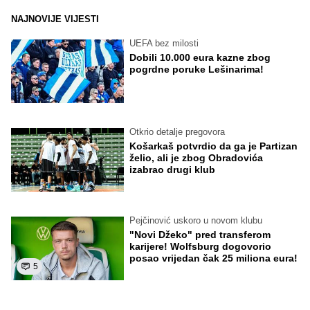
NAJNOVIJE VIJESTI
UEFA bez milosti
Dobili 10.000 eura kazne zbog
pogrdne poruke Lešinarima!
Otkrio detalje pregovora
Košarkaš potvrdio da ga je Partizan
želio, ali je zbog Obradovića
izabrao drugi klub
Pejčinović uskoro u novom klubu
"Novi Džeko" pred transferom
karijere! Wolfsburg dogovorio
posao vrijedan čak 25 miliona eura!
5