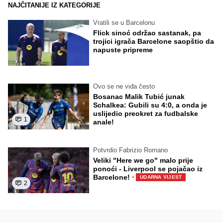
NAJČITANIJE IZ KATEGORIJE
Vratili se u Barcelonu
Flick sinoć održao sastanak, pa
trojici igrača Barcelone saopštio da
napuste pripreme
Ovo se ne viđa često
Bosanac Malik Tubić junak
Schalkea: Gubili su 4:0, a onda je
uslijedio preokret za fudbalske
1
anale!
Potvrdio Fabrizio Romano
Veliki "Here we go" malo prije
ponoći - Liverpool se pojačao iz
·
Barcelone!
UDARNA VIJEST
2