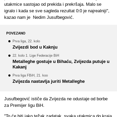
utakmice sastojao od prekida i prekršaja. Malo se
igralo i kada se sve sagleda rezultat 0:0 je najrealniji",
kazao nam je Nedim Jusufbegović.
POVEZANO
Prva liga, 22. kolo
Zvijezdi bod u Kaknju
22. kolo 1. Lige Federacije BiH
Metalleghe gostuje u Bihaću, Zvijezda putuje u
Kakanj
Prva liga FBiH, 21. koo
Zvijezda nastavlja juriti Metalleghe
Jusufbegović ističe da Zvijezda ne odustaje od borbe
za Premijer ligu BiH.
"To će biti jako težak zadatak, svaka utakmica do kraja