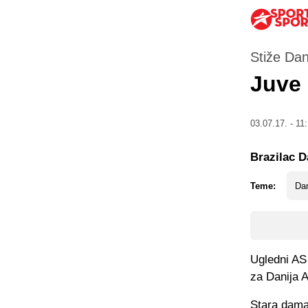
Stiže Dan
Juve 
03.07.17. - 11
Brazilac D
Teme:
Dan
Ugledni AS
za Danija 
Stara dama 