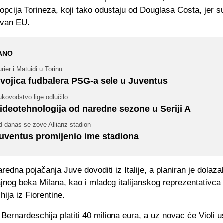
 opcija Torineza, koji tako odustaju od Douglasa Costa, jer s
 van EU.
ANO
rier i Matuidi u Torinu
vojica fudbalera PSG-a sele u Juventus
kovodstvo lige odlučilo
ideotehnologija od naredne sezone u Seriji A
d danas se zove Allianz stadion
uventus promijenio ime stadiona
redna pojačanja Juve dovoditi iz Italije, a planiran je dolaz
jajnog beka Milana, kao i mladog italijanskog reprezentativca
ija iz Fiorentine.
Bernardeschija platiti 40 miliona eura, a uz novac će Violi us