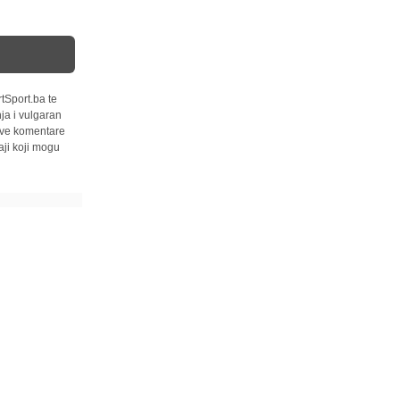
tSport.ba te
ja i vulgaran
 sve komentare
ji koji mogu