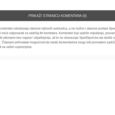
PRIKAŽI STRANICU KOMENTARA (0)
omentari odražavaju stavove njihovih autora/ica, a ne nužno i stavove portala Spor
i neće odgovarati za sadržaj tih kometara. Komentari koji sadrže vrijeđanja, psovan
iti uklonjeni bez najave i objašnjenja, ali to ne obavezuje SportSport.ba da obriše
la. Čitanjem prihvatate mogućnost da među komentarima mogu biti pronađeni sadrža
ti sa vašim uvjerenjima.