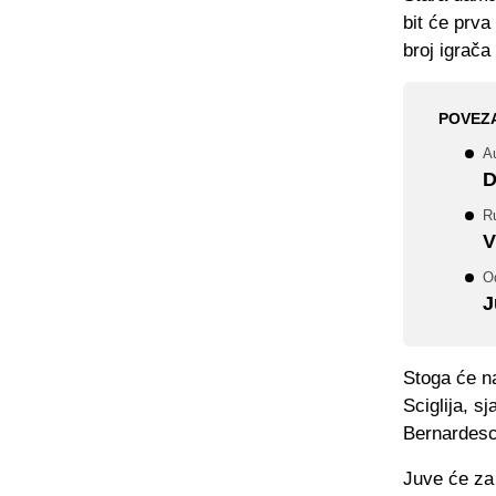
bit će prva
broj igrača
POVEZ
Au
D
Ru
V
O
J
Stoga će na
Sciglija, s
Bernardesch
Juve će za 