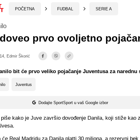
POČETNA
FUDBAL
SERIE A
ilo
doveo prvo ovoljetno pojača
:14,
Edmir Škorić
anilo bit će prvo veliko pojačanje Juventusa za narednu
ilo
Juventus
Dodajte SportSport u vaš Google izbor
 piše kako je Juve završio dovođenje Danila, koji stiže ka
Alvesa.
će Real Madridu za Danila platti 30 miliona, a rezervni be