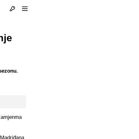
Otvori profil
Otvori meni
nje
 sezonu.
o zamjenma
k Madriđana