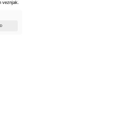
n veznjak.
ED