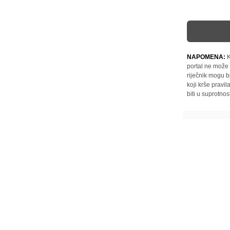
NAPOMENA:
K
portal ne može 
riječnik mogu b
koji krše pravi
biti u suprotnos