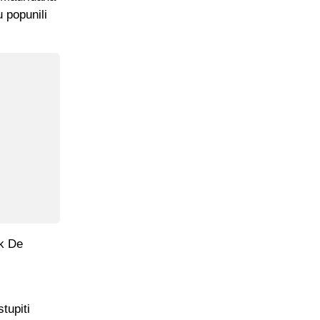
u popunili
ak De
tupiti