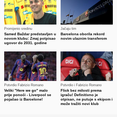
Promijenio sredinu
Jačaju tim
Samed Baždar predstavljen u
Barcelona oborila rekord
novom klubu: Zmaj potpisao
novim ulaznim transferom
ugovor do 2031. godine
Potvrdio Fabrizio Romano
Potvrdio i Fabrizio Romano
Veliki "Here we go" malo
Flick bez milosti prema
prije ponoći - Liverpool se
igraču! Definitivno je
pojačao iz Barcelone!
otpisan, ne putuje s ekipom i
može tražiti novi klub