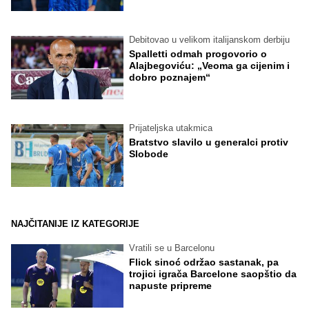
Debitovao u velikom italijanskom derbiju
Spalletti odmah progovorio o
Alajbegoviću: „Veoma ga cijenim i
dobro poznajem“
Prijateljska utakmica
Bratstvo slavilo u generalci protiv
Slobode
NAJČITANIJE IZ KATEGORIJE
Vratili se u Barcelonu
Flick sinoć održao sastanak, pa
trojici igrača Barcelone saopštio da
napuste pripreme