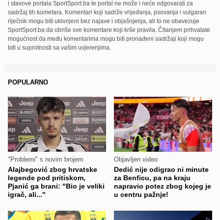
i stavove portala SportSport.ba te portal ne može i neće odgovarati za
sadržaj tih kometara. Komentari koji sadrže vrijeđanja, psovanja i vulgaran
riječnik mogu biti uklonjeni bez najave i objašnjenja, ali to ne obavezuje
SportSport.ba da obriše sve komentare koji krše pravila. Čitanjem prihvatate
mogućnost da među komentarima mogu biti pronađeni sadržaji koji mogu
biti u suprotnosti sa vašim uvjerenjima.
POPULARNO
"Problemi" s novim brojem
Objavljen video
Alajbegović zbog hrvatske
Dedić nije odigrao ni minute
legende pod pritiskom,
za Benficu, pa na kraju
Pjanić ga brani: "Bio je veliki
napravio potez zbog kojeg je
igrač, ali..."
u centru pažnje!