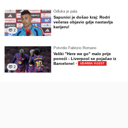
Odluka je pala
Sapunici je došao kraj: Rodri
večeras objavio gdje nastavlja
karijeru!
2
Potvrdio Fabrizio Romano
Veliki "Here we go" malo prije
ponoći - Liverpool se pojačao iz
·
Barcelone!
UDARNA VIJEST
2