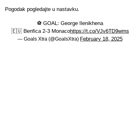
Pogodak pogledajte u nastavku.
⚽️ GOAL: George Ilenikhena
🇪🇺 Benfica 2-3 Monaco
https://t.co/VJv6TD9wms
February 18, 2025
— Goals Xtra (@GoalsXtra)