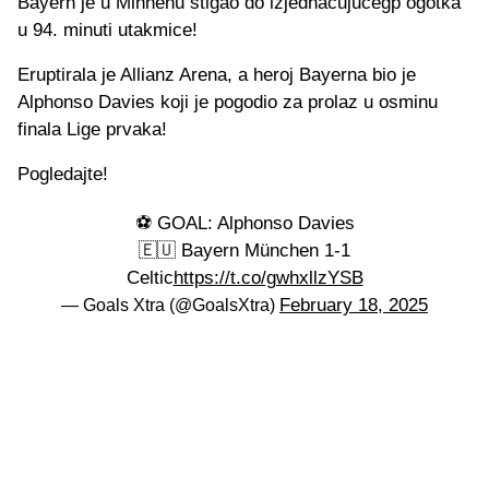
Bayern je u Minhenu stigao do izjednačujućegp ogotka
u 94. minuti utakmice!
Eruptirala je Allianz Arena, a heroj Bayerna bio je
Alphonso Davies koji je pogodio za prolaz u osminu
finala Lige prvaka!
Pogledajte!
⚽️ GOAL: Alphonso Davies
🇪🇺 Bayern München 1-1
Celtic
https://t.co/gwhxllzYSB
February 18, 2025
— Goals Xtra (@GoalsXtra)