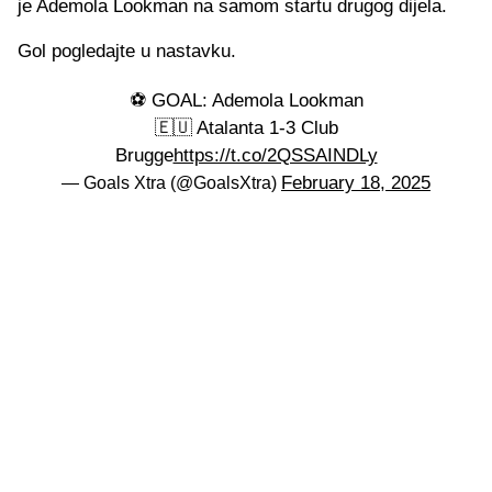
je Ademola Lookman na samom startu drugog dijela.
Gol pogledajte u nastavku.
⚽️ GOAL: Ademola Lookman
🇪🇺 Atalanta 1-3 Club
Brugge
https://t.co/2QSSAINDLy
February 18, 2025
— Goals Xtra (@GoalsXtra)