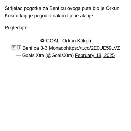
Strijelac pogotka za Benficu ovoga puta bio je Orkun
Kokcu koji je pogodio nakon lijepe akcije.
Pogledajte.
⚽️ GOAL: Orkun Kökçü
🇪🇺 Benfica 3-3 Monaco
https://t.co/2E0UE59LVZ
February 18, 2025
— Goals Xtra (@GoalsXtra)