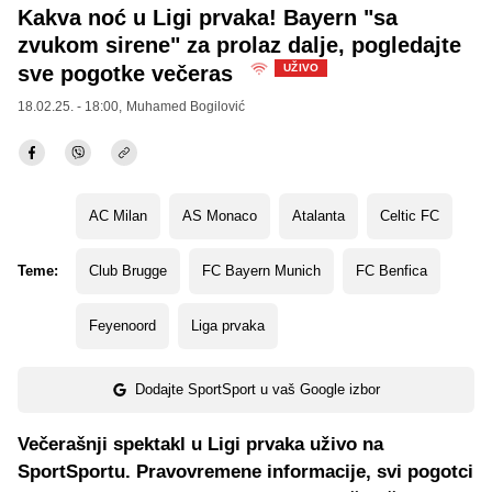
Kakva noć u Ligi prvaka! Bayern "sa
zvukom sirene" za prolaz dalje, pogledajte
sve pogotke večeras
UŽIVO
18.02.25. - 18:00,
Muhamed Bogilović
AC Milan
AS Monaco
Atalanta
Celtic FC
Teme:
Club Brugge
FC Bayern Munich
FC Benfica
Feyenoord
Liga prvaka
Dodajte SportSport u vaš Google izbor
Večerašnji spektakl u Ligi prvaka uživo na
SportSportu. Pravovremene informacije, svi pogotci