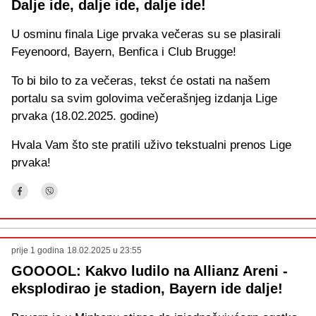
Dalje ide, dalje ide, dalje ide!
1 godina
prije
Club Brugge je nerješiva enigma za Atalantu!
U osminu finala Lige prvaka večeras su se plasirali
1 godina
Feyenoord, Bayern, Benfica i Club Brugge!
prije
Monaco se vraća u igru!
1 godina
To bi bilo to za večeras, tekst će ostati na našem
prije
Benfica povela sredinom prvog poluvremena!
portalu sa svim golovima večerašnjeg izdanja Lige
1 godina
prvaka (18.02.2025. godine)
prije
Club Brugge je poveo, a veliki kiks napravio je Sead
1
Kolašinac
Hvala Vam što ste pratili uživo tekstualni prenos Lige
godina
prvaka!
prije
Milan je ispao!
1 godina
prije
Poznate postave za duele od 21 sat!
1 godina
prije
Feyenoord stigao do izjednačenja, rezervista savladao
1
Maignana!
prije 1 godina
18.02.2025 u 23:55
godina
GOOOOL: Kakvo ludilo na Allianz Areni -
prije
1' Počela je utakmica i to je GOL!
1 godina
eksplodirao je stadion, Bayern ide dalje!