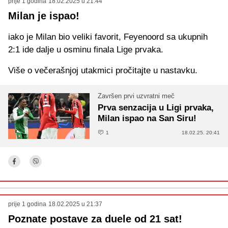
prije 1 godina
18.02.2025 u 21:44
Milan je ispao!
iako je Milan bio veliki favorit, Feyenoord sa ukupnih
2:1 ide dalje u osminu finala Lige prvaka.
Više o večerašnjoj utakmici pročitajte u nastavku.
Završen prvi uzvratni meč
Prva senzacija u Ligi prvaka,
Milan ispao na San Siru!
1
18.02.25. 20:41
prije 1 godina
18.02.2025 u 21:37
Poznate postave za duele od 21 sat!