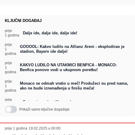
KLJUČNI DOGAĐAJ
prije
Dalje ide, dalje ide, dalje ide!
1 godina
prije
GOOOOL: Kakvo ludilo na Allianz Areni - eksplodirao je
1
stadion, Bayern ide dalje!
godina
prije
KAKVO LUDILO NA UTAKMICI BENFICA - MONACO:
1
Benfica ponovo vodi u ukupnom poretku!
godina
prije
Monaco se odmah vratio u meč! Produžeci su pred nama,
1
ako ne bude iznenađenja u finišu meča!
godina
prije
Potpuni preokret Monaca!
1 godina
Prikaži samo ključne događaje
prije
Ademola Lookman pogodio, Atalanti trebaju još tri
1
pogotka za produžetke
godina
prije 1 godina
19.02.2025 u 00:00
prije
Club Brugge je ponizio Atalantu!