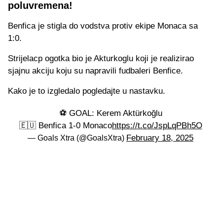
poluvremena!
Benfica je stigla do vodstva protiv ekipe Monaca sa
1:0.
Strijelacp ogotka bio je Akturkoglu koji je realizirao
sjajnu akciju koju su napravili fudbaleri Benfice.
Kako je to izgledalo pogledajte u nastavku.
⚽️ GOAL: Kerem Aktürkoğlu
🇪🇺 Benfica 1-0 Monaco
https://t.co/JspLqPBh5O
February 18, 2025
— Goals Xtra (@GoalsXtra)