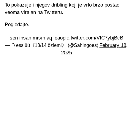
To pokazuje i njegov dribling koji je vrlo brzo postao
veoma viralan na Twitteru.
Pogledajte.
sen insan mısın aq leao
pic.twitter.com/VIC7ybjBcB
February 18,
— 〽️essiüü《13/14 özlemi》 (@Sahingoes)
2025