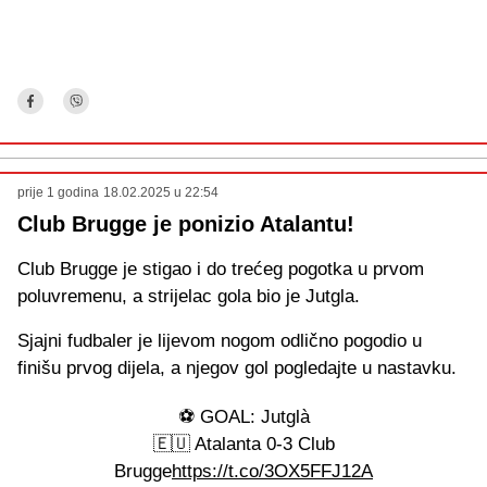
prije 1 godina
18.02.2025 u 22:54
Club Brugge je ponizio Atalantu!
Club Brugge je stigao i do trećeg pogotka u prvom
poluvremenu, a strijelac gola bio je Jutgla.
Sjajni fudbaler je lijevom nogom odlično pogodio u
finišu prvog dijela, a njegov gol pogledajte u nastavku.
⚽️ GOAL: Jutglà
🇪🇺 Atalanta 0-3 Club
Brugge
https://t.co/3OX5FFJ12A