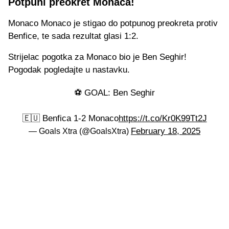
Potpuni preokret Monaca!
Monaco Monaco je stigao do potpunog preokreta protiv
Benfice, te sada rezultat glasi 1:2.
Strijelac pogotka za Monaco bio je Ben Seghir!
Pogodak pogledajte u nastavku.
⚽️ GOAL: Ben Seghir
🇪🇺 Benfica 1-2 Monaco
https://t.co/Kr0K99Tt2J
February 18, 2025
— Goals Xtra (@GoalsXtra)