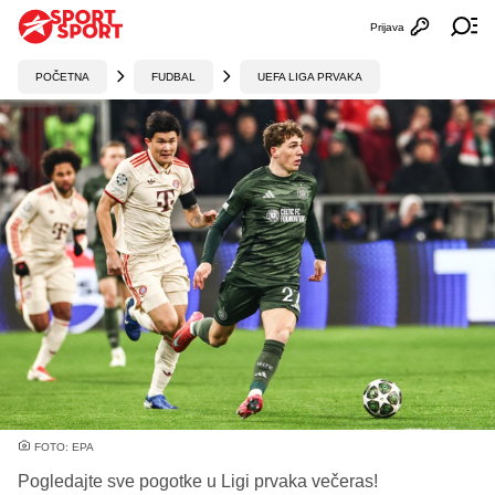
Prijava
Otvori profi
Ot
POČETNA
FUDBAL
UEFA LIGA PRVAKA
FOTO: EPA
Pogledajte sve pogotke u Ligi prvaka večeras!