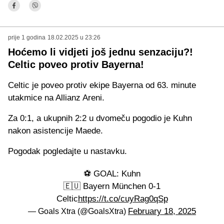
prije 1 godina
18.02.2025 u 23:26
Hoćemo li vidjeti još jednu senzaciju?!
Celtic poveo protiv Bayerna!
Celtic je poveo protiv ekipe Bayerna od 63. minute
utakmice na Allianz Areni.
Za 0:1, a ukupnih 2:2 u dvomeču pogodio je Kuhn
nakon asistencije Maede.
Pogodak pogledajte u nastavku.
⚽️ GOAL: Kuhn
🇪🇺 Bayern München 0-1
Celtic
https://t.co/cuyRag0qSp
February 18, 2025
— Goals Xtra (@GoalsXtra)