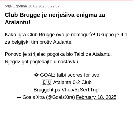
prije 1 godina
18.02.2025 u 22:37
Club Brugge je nerješiva enigma za
Atalantu!
Kako igra Club Brugge ovo je nemoguće! Ukupno je 4:1
za belgijski tim protiv Atalante.
Ponovo je strijelac pogotka bio Talbi za Atalantu.
Njegov gol pogledajte u nastavku.
⚽️ GOAL: talbi scores for two
🇪🇺 Atalanta 0-2 Club
Brugge
https://t.co/5zSeiTTnpf
February 18, 2025
— Goals Xtra (@GoalsXtra)