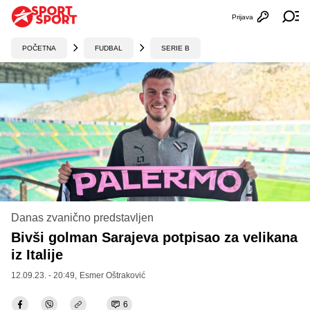
Prijava
Otvori profi
Ot
POČETNA
FUDBAL
SERIE B
Danas zvanično predstavljen
Bivši golman Sarajeva potpisao za velikana
iz Italije
12.09.23. - 20:49,
Esmer Oštraković
6