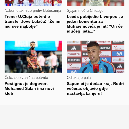
Nakon utakmice protiv Botosanija
Sjajan meč u Chicagu
Trener U.Cluja potvrdio
Leeds pobijedio Liverpool, a
transfer Jove Lukića: "Želim
jedan komentar za
mu sve najbolje"
Muharemovića je hit: "On će
idućeg ljeta..."
Čeka se zvanična potvrda
Odluka je pala
Postignut je dogovor:
Sapunici je došao kraj: Rodri
Mohamed Salah ima novi
večeras objavio gdje
klub
nastavlja karijeru!