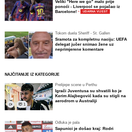
Veliki "Here we go" malo prije
ponoći - Liverpool se pojačao iz
·
Barcelone!
UDARNA VIJEST
Tokom duela Sheriff - St. Gallen
Sramota za kompletnu naciju: UEFA
delegat jučer snimao žene uz
neprimjerene komentare
NAJČITANIJE IZ KATEGORIJE
Prelijepe scene u Perthu
Igrači Juventusa su shvatili ko je
Kerim Alajbegović kada su stigli na
aerodrom u Australiji
1
Odluka je pala
Sapunici je došao kraj: Rodri