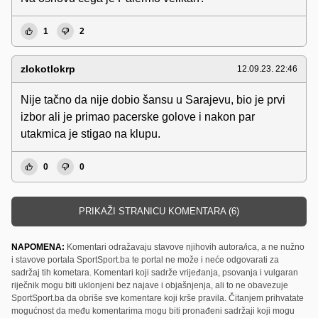
1
2
zlokotlokrp
12.09.23. 22:46
Nije tačno da nije dobio šansu u Sarajevu, bio je prvi
izbor ali je primao pacerske golove i nakon par
utakmica je stigao na klupu.
0
0
PRIKAŽI STRANICU KOMENTARA (6)
NAPOMENA:
Komentari odražavaju stavove njihovih autora/ica, a ne nužno
i stavove portala SportSport.ba te portal ne može i neće odgovarati za
sadržaj tih kometara. Komentari koji sadrže vrijeđanja, psovanja i vulgaran
riječnik mogu biti uklonjeni bez najave i objašnjenja, ali to ne obavezuje
SportSport.ba da obriše sve komentare koji krše pravila. Čitanjem prihvatate
mogućnost da među komentarima mogu biti pronađeni sadržaji koji mogu