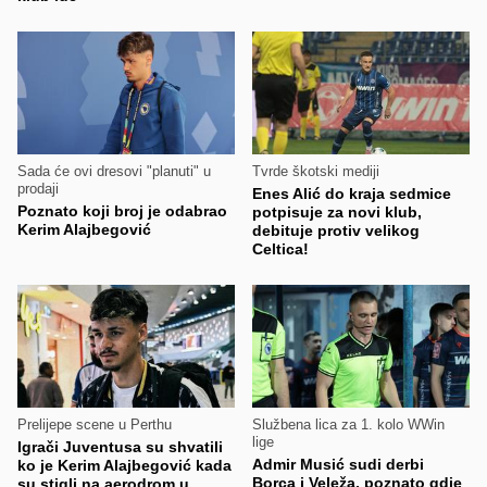
Sada će ovi dresovi "planuti" u
Tvrde škotski mediji
prodaji
Enes Alić do kraja sedmice
Poznato koji broj je odabrao
potpisuje za novi klub,
Kerim Alajbegović
debituje protiv velikog
Celtica!
Prelijepe scene u Perthu
Službena lica za 1. kolo WWin
lige
Igrači Juventusa su shvatili
Admir Musić sudi derbi
ko je Kerim Alajbegović kada
Borca i Veleža, poznato gdje
su stigli na aerodrom u