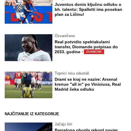
Juventus donio ključnu odluku o
bh. talentu: Spalletti ima poseban
plan za Ličinu!
Ozvaničeno
Real potvrdio spektakularni
transfer, Diomande potpisao do
·
2033. godine
ZVANIČNO
Topnici nisu odustali
Drami se kraj ne nazire: Arsenal
krenuo "all in" po Viniciusa, Real
Madrid čeka odluku
NAJČITANIJE IZ KATEGORIJE
Jačaju tim
Barcelona oborila rekord novim