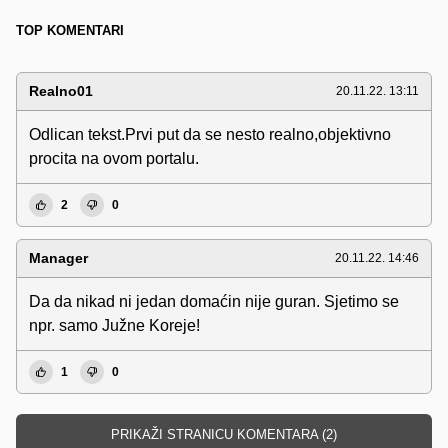
TOP KOMENTARI
Realno01
20.11.22. 13:11
Odlican tekst.Prvi put da se nesto realno,objektivno
procita na ovom portalu.
2
0
Manager
20.11.22. 14:46
Da da nikad ni jedan domaćin nije guran. Sjetimo se
npr. samo Južne Koreje!
1
0
PRIKAŽI STRANICU KOMENTARA (2)