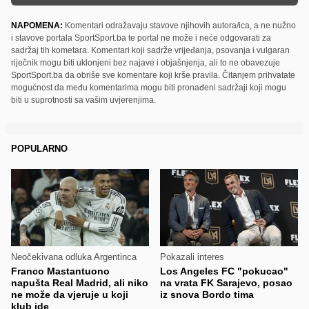
NAPOMENA:
Komentari odražavaju stavove njihovih autora/ica, a ne nužno
i stavove portala SportSport.ba te portal ne može i neće odgovarati za
sadržaj tih kometara. Komentari koji sadrže vrijeđanja, psovanja i vulgaran
riječnik mogu biti uklonjeni bez najave i objašnjenja, ali to ne obavezuje
SportSport.ba da obriše sve komentare koji krše pravila. Čitanjem prihvatate
mogućnost da među komentarima mogu biti pronađeni sadržaji koji mogu
biti u suprotnosti sa vašim uvjerenjima.
POPULARNO
Neočekivana odluka Argentinca
Pokazali interes
Franco Mastantuono
Los Angeles FC "pokucao"
napušta Real Madrid, ali niko
na vrata FK Sarajevo, posao
ne može da vjeruje u koji
iz snova Bordo tima
klub ide