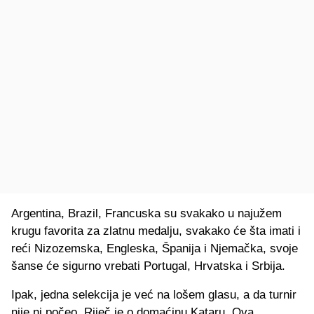
Argentina, Brazil, Francuska su svakako u najužem
krugu favorita za zlatnu medalju, svakako će šta imati i
reći Nizozemska, Engleska, Španija i Njemačka, svoje
šanse će sigurno vrebati Portugal, Hrvatska i Srbija.
Ipak, jedna selekcija je već na lošem glasu, a da turnir
nije ni počeo. Riječ je o domaćinu Kataru. Ova