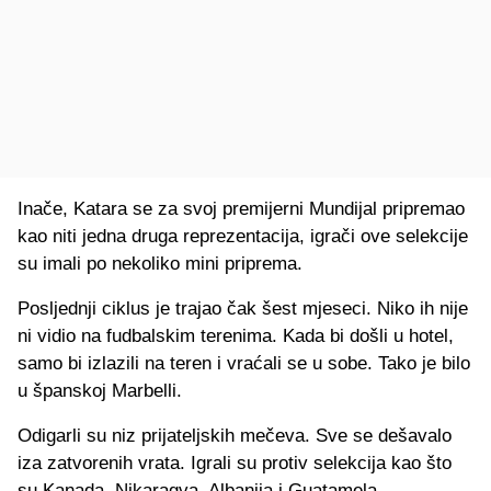
Inače, Katara se za svoj premijerni Mundijal pripremao
kao niti jedna druga reprezentacija, igrači ove selekcije
su imali po nekoliko mini priprema.
Posljednji ciklus je trajao čak šest mjeseci. Niko ih nije
ni vidio na fudbalskim terenima. Kada bi došli u hotel,
samo bi izlazili na teren i vraćali se u sobe. Tako je bilo
u španskoj Marbelli.
Odigarli su niz prijateljskih mečeva. Sve se dešavalo
iza zatvorenih vrata. Igrali su protiv selekcija kao što
su Kanada, Nikaragva, Albanija i Guatamela.