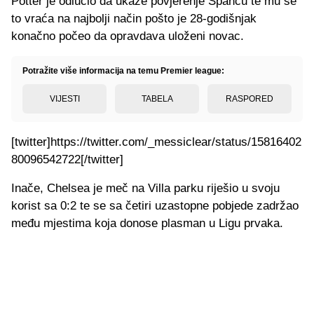
Potter je odlučio da ukaže povjerenje Špancu te mu se
to vraća na najbolji način pošto je 28-godišnjak
konačno počeo da opravdava uloženi novac.
Potražite više informacija na temu Premier league:
VIJESTI
TABELA
RASPORED
[twitter]https://twitter.com/_messiclear/status/15816402
80096542722[/twitter]
Inače, Chelsea je meč na Villa parku riješio u svoju
korist sa 0:2 te se sa četiri uzastopne pobjede zadržao
među mjestima koja donose plasman u Ligu prvaka.