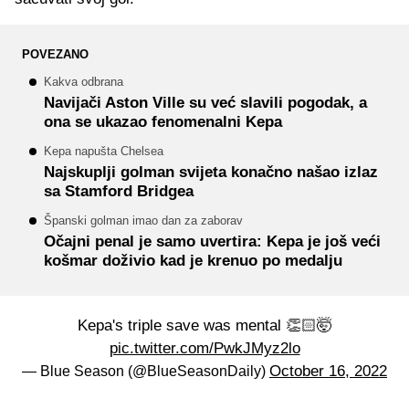
POVEZANO
Kakva odbrana
Navijači Aston Ville su već slavili pogodak, a
ona se ukazao fenomenalni Kepa
Kepa napušta Chelsea
Najskuplji golman svijeta konačno našao izlaz
sa Stamford Bridgea
Španski golman imao dan za zaborav
Očajni penal je samo uvertira: Kepa je još veći
košmar doživio kad je krenuo po medalju
Kepa's triple save was mental 👏🏻🤯
pic.twitter.com/PwkJMyz2lo
October 16, 2022
— Blue Season (@BlueSeasonDaily)