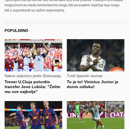
mogućnost da među komentarima mogu biti pronađeni sadržaji koji mogu
biti u suprotnosti sa vašim uvjerenjima.
POPULARNO
Nakon utakmice protiv Botosanija
Tvrdi španski novinar
Trener U.Cluja potvrdio
To je to! Vinicius Junior je
transfer Jove Lukića: "Želim
donio odluku!
mu sve najbolje"