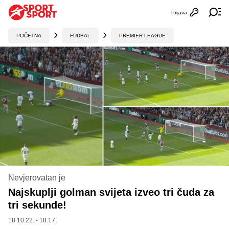
Prijava
Otvori profi
Ot
POČETNA
FUDBAL
PREMIER LEAGUE
Nevjerovatan je
Najskuplji golman svijeta izveo tri čuda za
tri sekunde!
18.10.22. - 18:17,