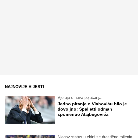
NAJNOVIJE VIJESTI
Vjeruje u nova pojačanja
Jedno pitanje o Vlahoviću bilo je
dovoljno: Spalletti odmah
spomenuo Alajbegovića
Njegov status u ekipi se drastično mijenja