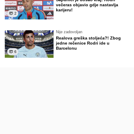
večeras objavio gdje nastavlja
karijeru!
2
Nije zadovoljan
Realova greška stoljeća?! Zbog
jedne rečenice Rodri ide u
Barcelonu
6