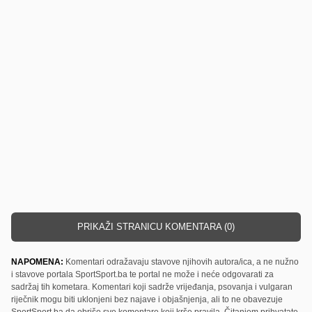
PRIKAŽI STRANICU KOMENTARA (0)
NAPOMENA:
Komentari odražavaju stavove njihovih autora/ica, a ne nužno
i stavove portala SportSport.ba te portal ne može i neće odgovarati za
sadržaj tih kometara. Komentari koji sadrže vrijeđanja, psovanja i vulgaran
riječnik mogu biti uklonjeni bez najave i objašnjenja, ali to ne obavezuje
SportSport.ba da obriše sve komentare koji krše pravila. Čitanjem prihvatate