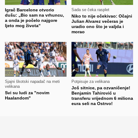
Igrač Barcelone otvorio
Sada se čeka rasplet
dušu: „Bio sam na vrhuncu,
Niko to nije očekivao: Očajni
a onda je počelo najgore
Julian Alvarez večeras je
ljeto mog života“
uradio ono što je valjda i
morao
Sjajni škotski napadač na meti
Potpisuje za velikana
velikana
Još sitnice, pa ozvaničenje!
Svi su ludi za "novim
Benjamin Tahirović u
Haalandom"
transferu vrijednom 6 miliona
eura seli na Ostrvo!