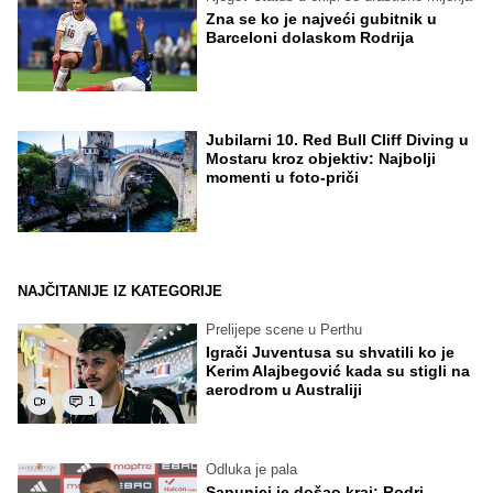
Zna se ko je najveći gubitnik u
Barceloni dolaskom Rodrija
Jubilarni 10. Red Bull Cliff Diving u
Mostaru kroz objektiv: Najbolji
momenti u foto-priči
NAJČITANIJE IZ KATEGORIJE
Prelijepe scene u Perthu
Igrači Juventusa su shvatili ko je
Kerim Alajbegović kada su stigli na
aerodrom u Australiji
1
Odluka je pala
Sapunici je došao kraj: Rodri