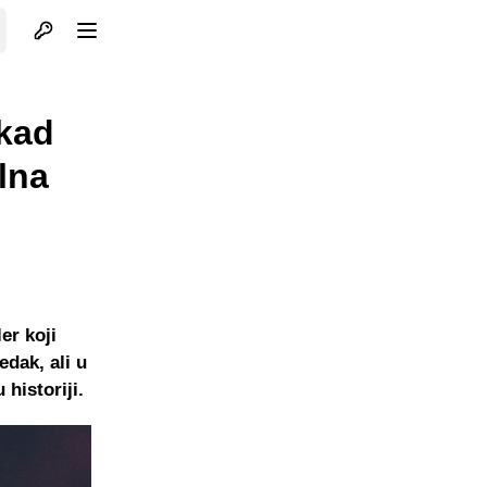
Otvori profil
Otvori meni
ikad
ilna
er koji
edak, ali u
 historiji.