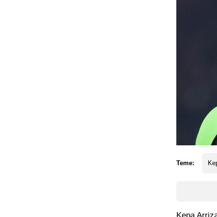
Teme:
Kep
Kepa Arriza