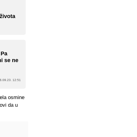
 života
 Pa
ni se ne
6.09.23. 12:51
uela osmine
ovi da u