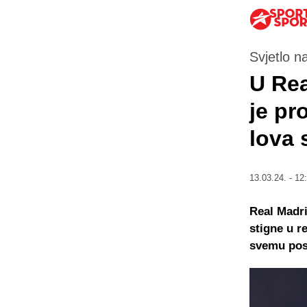
Svjetlo n
U Rea
je pr
lova 
13.03.24. - 12
Real Madri
stigne u r
svemu posto