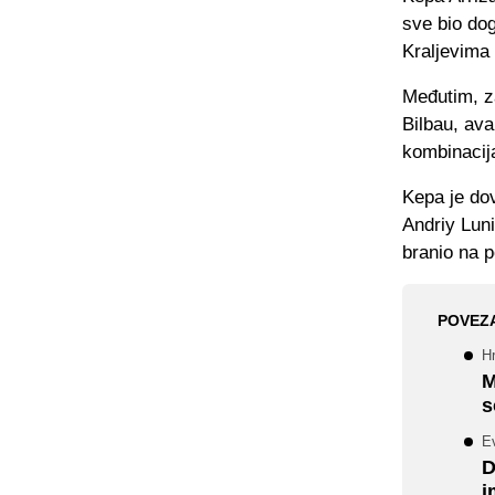
sve bio dog
Kraljevima 
Međutim, za
Bilbau, ava
kombinacij
Kepa je do
Andriy Luni
branio na 
POVEZ
Hr
M
s
Ev
D
i