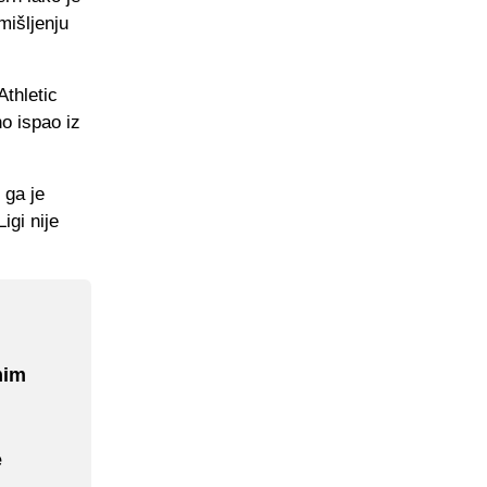
mišljenju
thletic
o ispao iz
 ga je
igi nije
mim
e