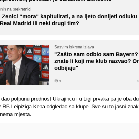
nin na prekretnici
 Zenici "mora" kapitulirati, a na ljeto donijeti odluku
 Real Madrid ili neki drugi tim?
Sasvim iskrena izjava
"Zašto sam odbio sam Bayern?
znate li koji me klub nazvao? O
odbijaju"
3
0
e dao potpunu prednost Ukrajincu i u Ligi prvaka pa je oba d
iv RB Leipiziga Kepa odgledao sa klupe. Sve su to jasni znak
 nema mjesta.