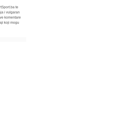
tSport.ba te
ja i vulgaran
 sve komentare
ji koji mogu