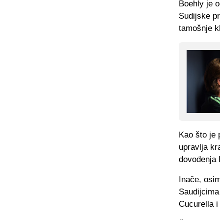
Boehly je 
Sudijske pr
tamošnje k
Kao što je 
upravlja kr
dovođenja K
Inače, osim
Saudijcima
Cucurella 