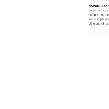
NAPOMENA:
K
portal ne može 
riječnik mogu b
koji krše pravi
biti u suprotnos