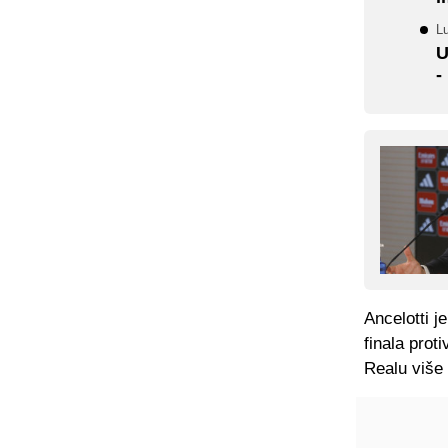
Lu
U
-
Ancelotti j
finala prot
Realu više