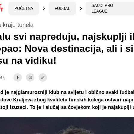
SAUDI PRO
POČETNA
FUDBAL
LEAGUE
a kraju tunela
lu svi napreduju, najskuplji 
opao: Nova destinacija, ali i s
su na vidiku!
:47,
d je najglamurozniji klub na svijetu i obično svaki fudbal
edove Kraljeva zbog kvaliteta timskih kolega ostvari napr
ji izuzeci. To je i slučaj sa čovjekom koji je najskuplji u