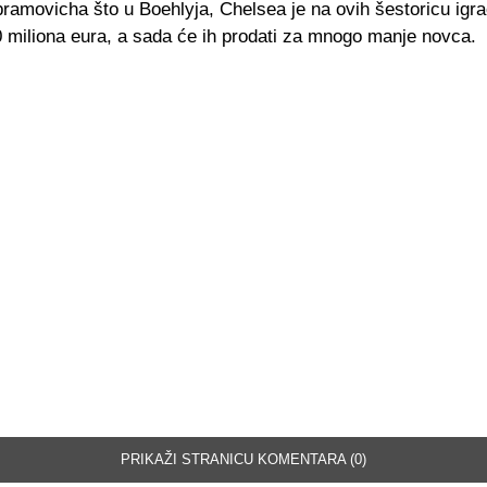
bramovicha što u Boehlyja, Chelsea je na ovih šestoricu igra
0 miliona eura, a sada će ih prodati za mnogo manje novca.
PRIKAŽI STRANICU KOMENTARA (0)