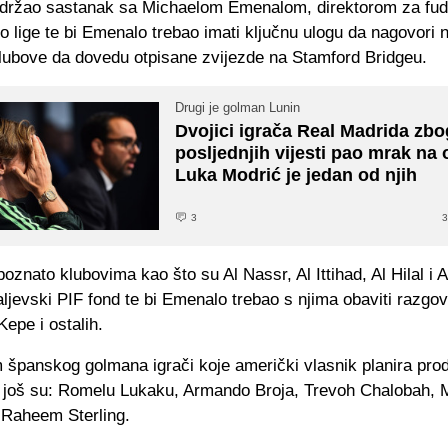
održao sastanak sa Michaelom Emenalom, direktorom za fud
o lige te bi Emenalo trebao imati ključnu ulogu da nagovori n
lubove da dovedu otpisane zvijezde na Stamford Bridgeu.
Drugi je golman Lunin
Dvojici igrača Real Madrida zbo
posljednjih vijesti pao mrak na o
Luka Modrić je jedan od njih
3
3
poznato klubovima kao što su Al Nassr, Al Ittihad, Al Hilal i A
aljevski PIF fond te bi Emenalo trebao s njima obaviti razgo
epe i ostalih.
 španskog golmana igrači koje američki vlasnik planira prod
 još su: Romelu Lukaku, Armando Broja, Trevoh Chalobah, 
i Raheem Sterling.