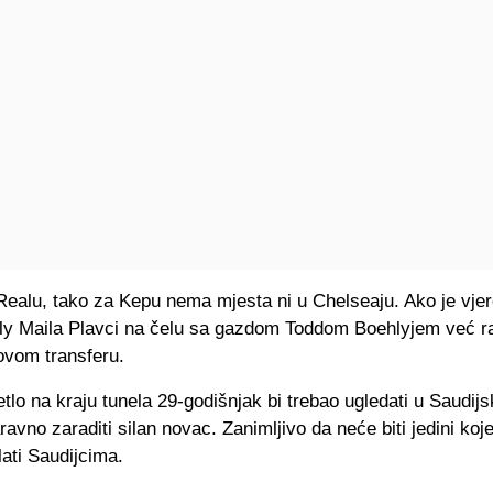
Realu, tako za Kepu nema mjesta ni u Chelseaju. Ako je vjer
ily Maila Plavci na čelu sa gazdom Toddom Boehlyjem već r
vom transferu.
tlo na kraju tunela 29-godišnjak bi trebao ugledati u Saudijsko
ravno zaraditi silan novac. Zanimljivo da neće biti jedini ko
lati Saudijcima.