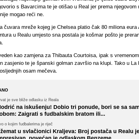
ovorio s Bavarcima te je otišao u Real jer prema njegovom 
nije mogao reći ne.
 čuvara mreže kojeg je Chelsea platio čak 80 miliona eura A
ntura u Realu umjesto sna postala je košmar pošto je preran
a.
veden kao zamjena za Thibauta Courtoisa, ipak s vremenom
n zasjenio te je španski golman završio na klupi. Tako u La L
posljednjih osam mečeva.
ANO
vat je sve bliže odlasku iz Reala
odrić na iskušenju! Dobio tri ponude, bori se sa sa
obom: Zaigrati s fudbalskim bratom ili...
o o kojim fudbalerima je riječ
žemat u svlačionici Kraljeva: Broj postača u Realu j
mpresivan, povećan je odlaskom Benzeme