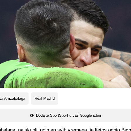
a Arrizabalaga
Real Madrid
Dodajte SportSport u vaš Google izbor
balaga, najskuplji golman svih vremena, je ljetos odbio Baye