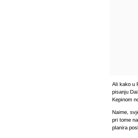
Ali kako u 
pisanju Da
Kepinom no
Naime, svje
pri tome na
planira pos