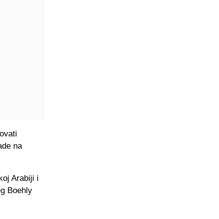
ovati
ade na
j Arabiji i
jeg Boehly