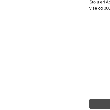
Što u eri A
više od 30