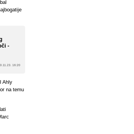
bal
ajbogatije
g
či -
0.11.23. 16:20
l Ahly
vor na temu
ati
Marc