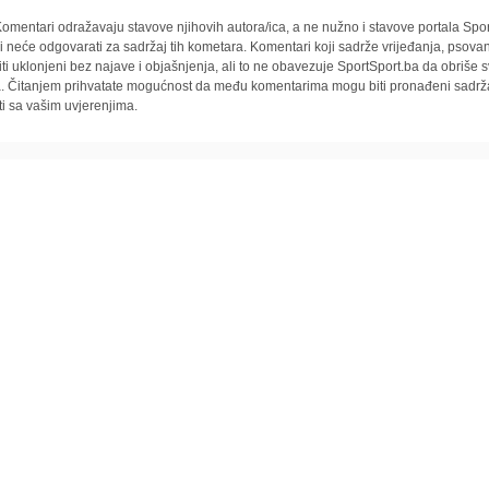
omentari odražavaju stavove njihovih autora/ica, a ne nužno i stavove portala Spor
i neće odgovarati za sadržaj tih kometara. Komentari koji sadrže vrijeđanja, psovan
iti uklonjeni bez najave i objašnjenja, ali to ne obavezuje SportSport.ba da obriše
la. Čitanjem prihvatate mogućnost da među komentarima mogu biti pronađeni sadrža
ti sa vašim uvjerenjima.