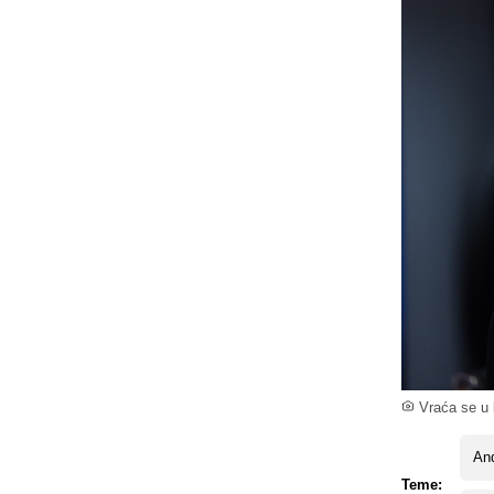
Vraća se u k
And
Teme: