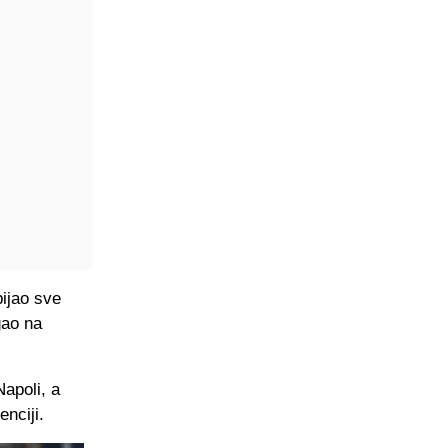
ijao sve
gao na
Napoli, a
nciji.