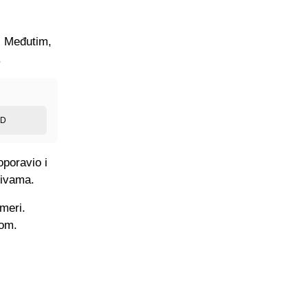
. Međutim,
.
ED
oporavio i
ativama.
imeri.
tom.