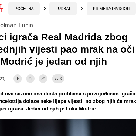
POČETNA
FUDBAL
PRIMERA DIVISION
golman Lunin
ci igrača Real Madrida zbog
ednjih vijesti pao mrak na oči
Modrić je jedan od njih
:20,
3
id ove sezone ima dosta problema s povrijeđenim igrači
ncelottija dolaze neke lijepe vijesti, no zbog njih će mrak
ici igrača. Jedan od njih je Luka Modrić.