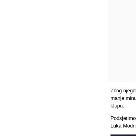
Zbog njego
manje minu
klupu.
Podsjetimo,
Luka Modrić