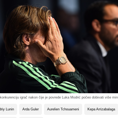
onkurenciju igrač nakon čije je povrede Luka Modrić počeo dobivati više min
riy Lunin
Arda Guler
Aurelien Tchouameni
Kepa Arrizabalaga