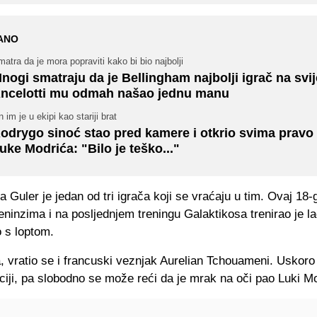
ANO
atra da je mora popraviti kako bi bio najbolji
nogi smatraju da je Bellingham najbolji igrač na svij
ncelotti mu odmah našao jednu manu
 im je u ekipi kao stariji brat
odrygo sinoć stao pred kamere i otkrio svima pravo 
uke Modrića: "Bilo je teško..."
 Guler je jedan od tri igrača koji se vraćaju u tim. Ovaj 18-
reninzima i na posljednjem treningu Galaktikosa trenirao je l
 s loptom.
 vratio se i francuski veznjak Aurelian Tchouameni. Uskoro ć
iji, pa slobodno se može reći da je mrak na oči pao Luki M