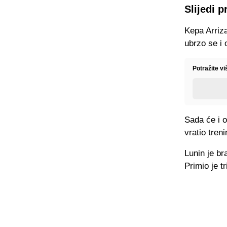
Slijedi 
Kepa Arriz
ubrzo se i 
Potražite vi
Sada će i o
vratio tren
Lunin je br
Primio je t