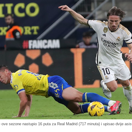
 ove sezone nastupio 16 puta za Real Madrid (717 minuta) i upisao dvije asis