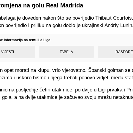
promjena na golu Real Madrida
abalaga je doveden nakon što se povrijedio Thibaut Courtois
on povrijedio i priliku na golu dobio je ukrajinski Andriy Lunin
še informacija na temu La Liga:
VIJESTI
TABELA
RASPOR
n opet morati na klupu, vrlo vjerovatno. Španski golman se 
inzima i uskoro bismo i njega trebali ponovo vidjeti među st
anio na posljednje četiri utakmice, po dvije u Ligi prvaka i Pr
ri gola, a na dvije utakmice je sačuvao svoju mrežu netaknu