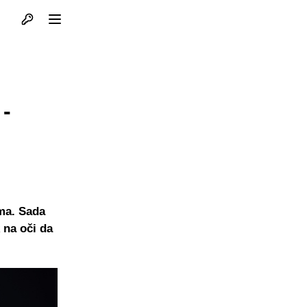
Otvori profil
Otvori meni
 -
ma. Sada
 na oči da