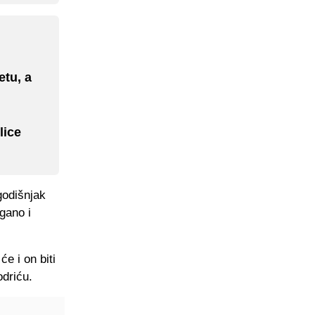
etu, a
lice
godišnjak
agano i
e i on biti
odriću.