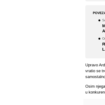
POVEZ
Sm
M
A
On
R
L
Upravo Arda
vratio se t
samostalno
Osim njega,
u konkurenc