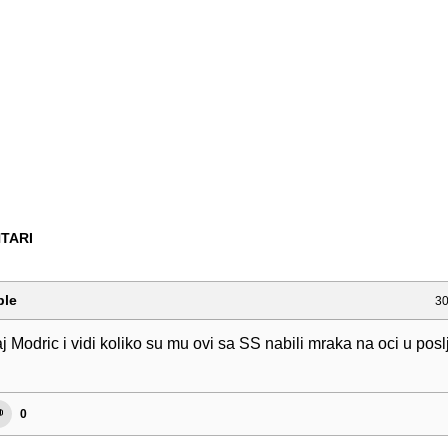
TARI
ble
30
 Modric i vidi koliko su mu ovi sa SS nabili mraka na oci u posl
0