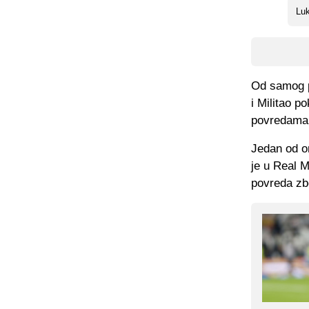
Lu
Od samog p
i Militao p
povredama
Jedan od on
je u Real M
povreda zbo