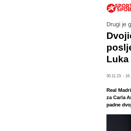
Drugi je 
Dvoji
poslj
Luka 
30.11.23. - 16
Real Madr
za Carla A
padne dvoj