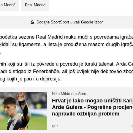
ka Modrić
Real Madrid
Dodajte SportSport u vaš Google izbor
očetka sezone Real Madrid muku muči s povredama igrača
okidali su ligamente, a lista je produžena masom drugih igra
.
ih koji su išli iz povrede u povredu je turski talenat, Arda Gu
adrid stigao iz Fenerbahče, ali još uvijek nije debitovao zbo
g kojih je pao i u depresiju.
Niko Mihić otpušten
Hrvat je lako mogao uništiti kari
Arde Gulera - Pogrešne procjen
napravile ozbiljan problem
4
1