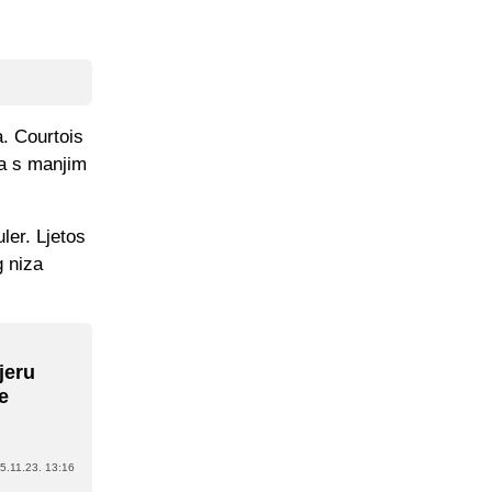
. Courtois
ča s manjim
ler. Ljetos
g niza
jeru
e
5.11.23. 13:16