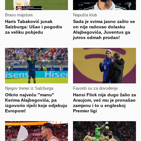
Bravo majstore
Napušta klub
Haris Tabaković junak
Sada je svima jasno zašto se
Salzburga: Ušao i pogodio
on nije radovao dolasku
za veliku pobjedu
Alajbegovića, Juventus ga
jutros odmah prodao!
Njegov trener iz Salzburga
Favoriti su za dovođenje
Otkrio najveću "manu"
Hansi Flick nije dugo žalio za
Kerima Alajbegovića, pa
Araujom, već mu je pronašao
izgovorio riječi koje odjekuju
zamjenu i to u engleskoj
Evropom!
Premier ligi