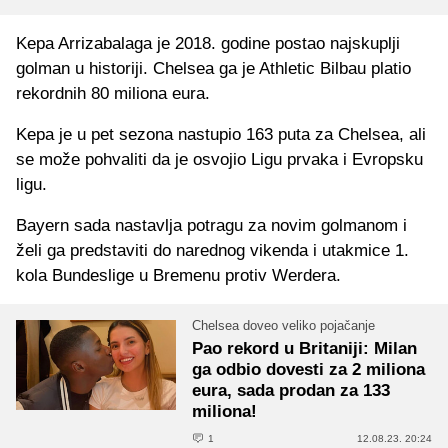
Kepa Arrizabalaga je 2018. godine postao najskuplji
golman u historiji. Chelsea ga je Athletic Bilbau platio
rekordnih 80 miliona eura.
Kepa je u pet sezona nastupio 163 puta za Chelsea, ali
se može pohvaliti da je osvojio Ligu prvaka i Evropsku
ligu.
Bayern sada nastavlja potragu za novim golmanom i
želi ga predstaviti do narednog vikenda i utakmice 1.
kola Bundeslige u Bremenu protiv Werdera.
Chelsea doveo veliko pojačanje
Pao rekord u Britaniji: Milan
ga odbio dovesti za 2 miliona
eura, sada prodan za 133
miliona!
1
12.08.23. 20:24