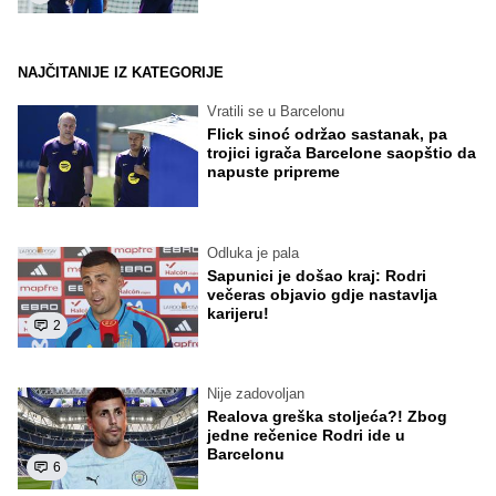
NAJČITANIJE IZ KATEGORIJE
Vratili se u Barcelonu
Flick sinoć održao sastanak, pa
trojici igrača Barcelone saopštio da
napuste pripreme
Odluka je pala
Sapunici je došao kraj: Rodri
večeras objavio gdje nastavlja
karijeru!
2
Nije zadovoljan
Realova greška stoljeća?! Zbog
jedne rečenice Rodri ide u
Barcelonu
6