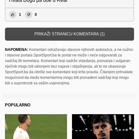
Hvala Bogu pa ode u Real
1
0
PRIKAŽI STRANICU KOMENTARA (1)
NAPOMENA:
Komentari odražavaju stavove njihovih autora/ica, a ne nužno
i stavove portala SportSport.ba te portal ne može i neće odgovarati za
sadržaj tih kometara. Komentari koji sadrže vrijeđanja, psovanja i vulgaran
riječnik mogu biti uklonjeni bez najave i objašnjenja, ali to ne obavezuje
SportSport.ba da obriše sve komentare koji krše pravila. Čitanjem prihvatate
mogućnost da među komentarima mogu biti pronađeni sadržaji koji mogu
biti u suprotnosti sa vašim uvjerenjima.
POPULARNO