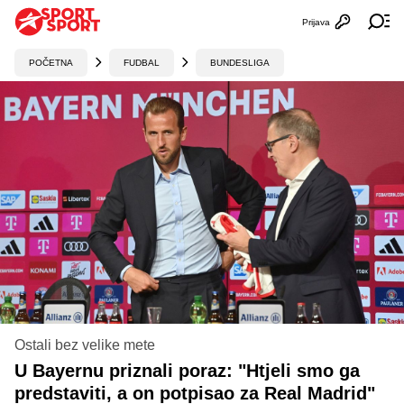
Prijava
Otvori profi
Ot
POČETNA
FUDBAL
BUNDESLIGA
Ostali bez velike mete
U Bayernu priznali poraz: "Htjeli smo ga
predstaviti, a on potpisao za Real Madrid"