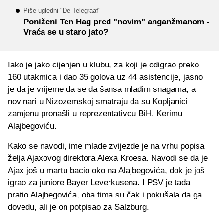
Piše ugledni "De Telegraaf"
Poniženi Ten Hag pred "novim" anganžmanom -
Vraća se u staro jato?
Iako je jako cijenjen u klubu, za koji je odigrao preko
160 utakmica i dao 35 golova uz 44 asistencije, jasno
je da je vrijeme da se da šansa mlađim snagama, a
novinari u Nizozemskoj smatraju da su Kopljanici
zamjenu pronašli u reprezentativcu BiH, Kerimu
Alajbegoviću.
Kako se navodi, ime mlade zvijezde je na vrhu popisa
želja Ajaxovog direktora Alexa Kroesa. Navodi se da je
Ajax još u martu bacio oko na Alajbegovića, dok je još
igrao za juniore Bayer Leverkusena. I PSV je tada
pratio Alajbegovića, oba tima su čak i pokušala da ga
dovedu, ali je on potpisao za Salzburg.