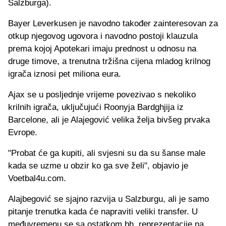
Salzburga).
Bayer Leverkusen je navodno također zainteresovan za
otkup njegovog ugovora i navodno postoji klauzula
prema kojoj Apotekari imaju prednost u odnosu na
druge timove, a trenutna tržišna cijena mladog krilnog
igrača iznosi pet miliona eura.
Ajax se u posljednje vrijeme povezivao s nekoliko
krilnih igrača, uključujući Roonyja Bardghjija iz
Barcelone, ali je Alajegović velika želja bivšeg prvaka
Evrope.
"Probat će ga kupiti, ali svjesni su da su šanse male
kada se uzme u obzir ko ga sve želi", objavio je
Voetbal4u.com.
Alajbegović se sjajno razvija u Salzburgu, ali je samo
pitanje trenutka kada će napraviti veliki transfer. U
međuvremenu se sa ostatkom bh. reprezentacije na