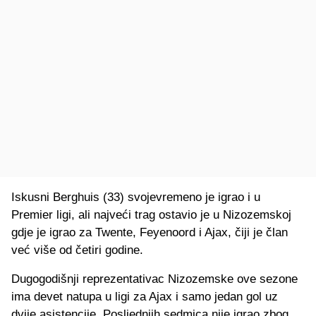
Iskusni Berghuis (33) svojevremeno je igrao i u
Premier ligi, ali najveći trag ostavio je u Nizozemskoj
gdje je igrao za Twente, Feyenoord i Ajax, čiji je član
već više od četiri godine.
Dugogodišnji reprezentativac Nizozemske ove sezone
ima devet natupa u ligi za Ajax i samo jedan gol uz
dvije asistencije. Posljednjih sedmica nije igrao zbog