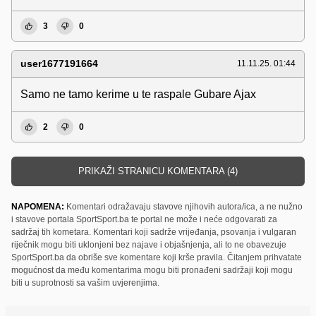
3
0
user1677191664
11.11.25. 01:44
Samo ne tamo kerime u te raspale Gubare Ajax
2
0
PRIKAŽI STRANICU KOMENTARA (4)
NAPOMENA:
Komentari odražavaju stavove njihovih autora/ica, a ne nužno
i stavove portala SportSport.ba te portal ne može i neće odgovarati za
sadržaj tih kometara. Komentari koji sadrže vrijeđanja, psovanja i vulgaran
riječnik mogu biti uklonjeni bez najave i objašnjenja, ali to ne obavezuje
SportSport.ba da obriše sve komentare koji krše pravila. Čitanjem prihvatate
mogućnost da među komentarima mogu biti pronađeni sadržaji koji mogu
biti u suprotnosti sa vašim uvjerenjima.