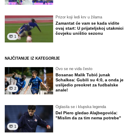
Prizor koji ledi krv u žilama
Zamantat će vam se kada vidite
ovaj start: U prijateljskoj utakmici
čovjeku uništio sezonu
1
NAJČITANIJE IZ KATEGORIJE
Ovo se ne viđa često
Bosanac Malik Tubić junak
Schalkea: Gubili su 4:0, a onda je
uslijedio preokret za fudbalske
2
anale!
Oglasila se i klupska legenda
Del Piero gledao Alajbegovića:
"Mislim da za tim nema potrebe"
1