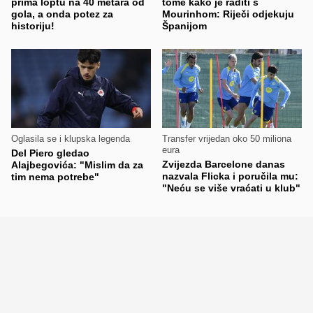
prima loptu na 40 metara od
tome kako je raditi s
gola, a onda potez za
Mourinhom: Riječi odjekuju
historiju!
Španijom
Oglasila se i klupska legenda
Transfer vrijedan oko 50 miliona
eura
Del Piero gledao
Zvijezda Barcelone danas
Alajbegovića: "Mislim da za
nazvala Flicka i poručila mu:
tim nema potrebe"
"Neću se više vraćati u klub"