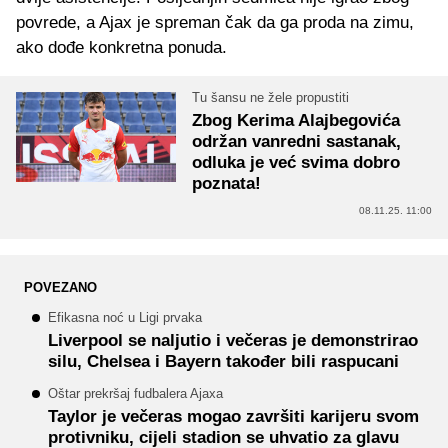
povrede, a Ajax je spreman čak da ga proda na zimu,
ako dođe konkretna ponuda.
Tu šansu ne žele propustiti
Zbog Kerima Alajbegovića
održan vanredni sastanak,
odluka je već svima dobro
poznata!
08.11.25. 11:00
POVEZANO
Efikasna noć u Ligi prvaka
Liverpool se naljutio i večeras je demonstrirao
silu, Chelsea i Bayern također bili raspucani
Oštar prekršaj fudbalera Ajaxa
Taylor je večeras mogao završiti karijeru svom
protivniku, cijeli stadion se uhvatio za glavu