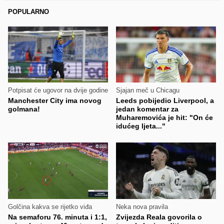
POPULARNO
Potpisat će ugovor na dvije godine
Sjajan meč u Chicagu
Manchester City ima novog
Leeds pobijedio Liverpool, a
golmana!
jedan komentar za
Muharemovića je hit: "On će
idućeg ljeta..."
Golčina kakva se rijetko viđa
Neka nova pravila
Na semaforu 76. minuta i 1:1,
Zvijezda Reala govorila o