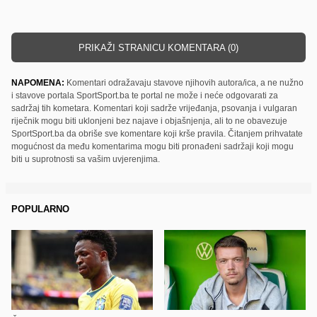
PRIKAŽI STRANICU KOMENTARA (0)
NAPOMENA:
Komentari odražavaju stavove njihovih autora/ica, a ne nužno
i stavove portala SportSport.ba te portal ne može i neće odgovarati za
sadržaj tih kometara. Komentari koji sadrže vrijeđanja, psovanja i vulgaran
riječnik mogu biti uklonjeni bez najave i objašnjenja, ali to ne obavezuje
SportSport.ba da obriše sve komentare koji krše pravila. Čitanjem prihvatate
mogućnost da među komentarima mogu biti pronađeni sadržaji koji mogu
biti u suprotnosti sa vašim uvjerenjima.
POPULARNO