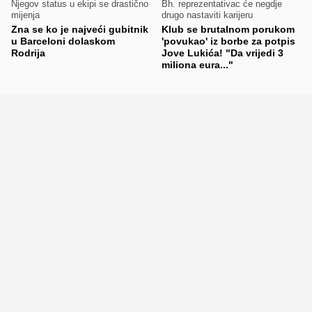
Njegov status u ekipi se drastično
Bh. reprezentativac će negdje
mijenja
drugo nastaviti karijeru
Zna se ko je najveći gubitnik
Klub se brutalnom porukom
u Barceloni dolaskom
'povukao' iz borbe za potpis
Rodrija
Jove Lukića! "Da vrijedi 3
miliona eura..."