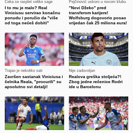
Čeka se rasplet velike sage
Pejčinović uskoro u novom klubu
I to mu je malo? Real
"Novi Džeko" pred
Viniciusu servirao konačnu
transferom karijere!
ponudu i poručio da "više
Wolfsburg dogovorio posao
od toga nećeš dobiti"
vrijedan čak 25 miliona eura!
Trajao je nekoliko sati
Nije zadovoljan
Završen sastanak Viniciusa i
Realova greška stoljeća?!
čelnika Reala, "procurili" su
Zbog jedne rečenice Rodri
apsolutno svi detalji!
ide u Barcelonu