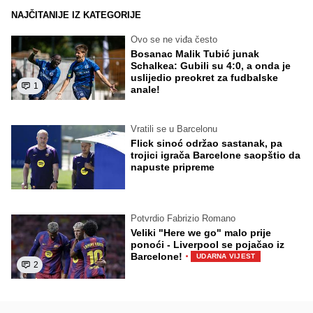
NAJČITANIJE IZ KATEGORIJE
Ovo se ne viđa često
Bosanac Malik Tubić junak
Schalkea: Gubili su 4:0, a onda je
uslijedio preokret za fudbalske
1
anale!
Vratili se u Barcelonu
Flick sinoć održao sastanak, pa
trojici igrača Barcelone saopštio da
napuste pripreme
Potvrdio Fabrizio Romano
Veliki "Here we go" malo prije
ponoći - Liverpool se pojačao iz
·
Barcelone!
UDARNA VIJEST
2