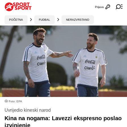
Prijava
Otvori profi
Ot
POČETNA
FUDBAL
NERAZVRSTANO
Foto: EPA
Uvrijedio kineski narod
Kina na nogama: Lavezzi ekspresno poslao
izvinjenje