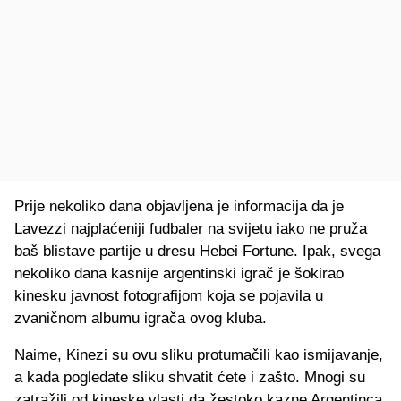
Prije nekoliko dana objavljena je informacija da je
Lavezzi najplaćeniji fudbaler na svijetu iako ne pruža
baš blistave partije u dresu Hebei Fortune. Ipak, svega
nekoliko dana kasnije argentinski igrač je šokirao
kinesku javnost fotografijom koja se pojavila u
zvaničnom albumu igrača ovog kluba.
Naime, Kinezi su ovu sliku protumačili kao ismijavanje,
a kada pogledate sliku shvatit ćete i zašto. Mnogi su
zatražili od kineske vlasti da žestoko kazne Argentinca,