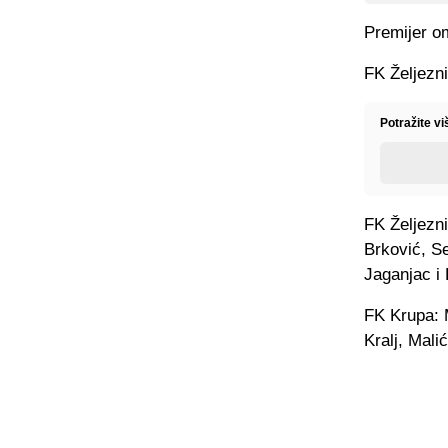
Premijer om
FK Željezni
Potražite v
FK Željezni
Brković, Se
Jaganjac i 
FK Krupa: M
Kralj, Malić