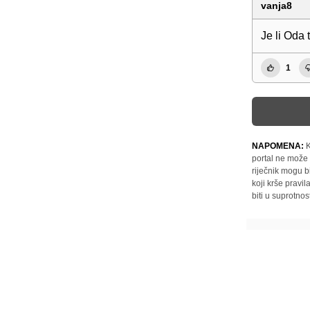
vanja8
Je li Oda 
1
NAPOMENA:
K
portal ne može 
riječnik mogu b
koji krše pravi
biti u suprotnos