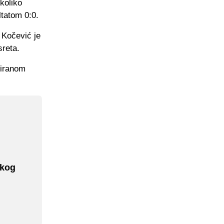
koliko
ltatom 0:0.
 Kočević je
sreta.
siranom
skog