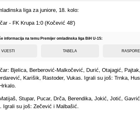
ladinska liga za juniore, 18. kolo:
čar - FK Krupa 1:0 (Kočević 48')
iše informacija na temu Premijer omladinska liga BiH U-15:
VIJESTI
TABELA
RASPOR
čar: Bjelica, Berberović-Malkočević, Durić, Otajagić, Pajtak
rdarević, Karišik, Rastoder, Vukas. Igrali su još: Trnka, Hus
Hrkalo.
atijaš, Stupar, Pucar, Drča, Berendika, Jokić, Jotić, Gavrić,
. Igrali su još: Zečević i Malbašić.