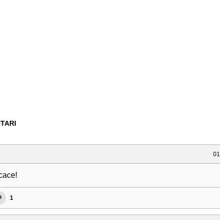
TARI
01
cace!
1