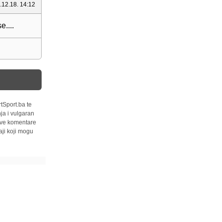
.12.18. 14:12
e....
tSport.ba te
ja i vulgaran
 sve komentare
ji koji mogu