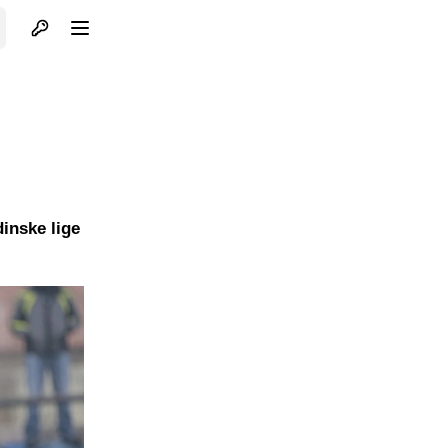
Otvori profil
Otvori meni
inske lige