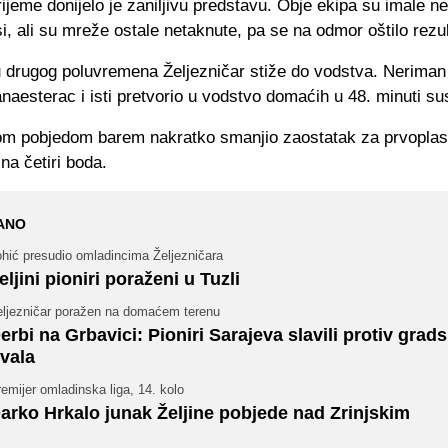
ijeme donijelo je zaniljivu predstavu. Obje ekipa su imale ne
i, ali su mreže ostale netaknute, pa se na odmor oštilo rezu
 drugog poluvremena Željezničar stiže do vodstva. Neriman
anaesterac i isti pretvorio u vodstvo domaćih u 48. minuti su
vom pobjedom barem nakratko smanjio zaostatak za prvopla
na četiri boda.
ANO
ohić presudio omladincima Željezničara
eljini pioniri poraženi u Tuzli
eljezničar poražen na domaćem terenu
erbi na Grbavici: Pioniri Sarajeva slavili protiv grad
ivala
emijer omladinska liga, 14. kolo
arko Hrkalo junak Željine pobjede nad Zrinjskim