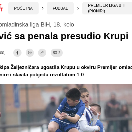
PREMIJER LIGA BIH
POČETNA
FUDBAL
(PIONIRI)
omladinska liga BiH, 18. kolo
ić sa penala presudio Krupi
:00,
2
kipa Željezničara ugostila Krupu u okviru Premijer omlad
nire i slavila pobjedu rezultatom 1:0.