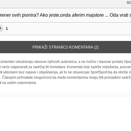
01
trener ovih pionira? Ako jeste,onda aferim majstore ... Oda vrati s
1
PRIKAŽI STRANICU KOMENTARA (2)
omentari odražavaju stavove njihovih autora/ica, a ne nužno i stavove portala Spor
i neće odgovarati za sadržaj tih kometara. Komentari koji sadrže vrijeđanja, psovan
iti uklonjeni bez najave i objašnjenja, ali to ne obavezuje SportSport.ba da obriše
la. Čitanjem prihvatate mogućnost da među komentarima mogu biti pronađeni sadrža
ti sa vašim uvjerenjima.