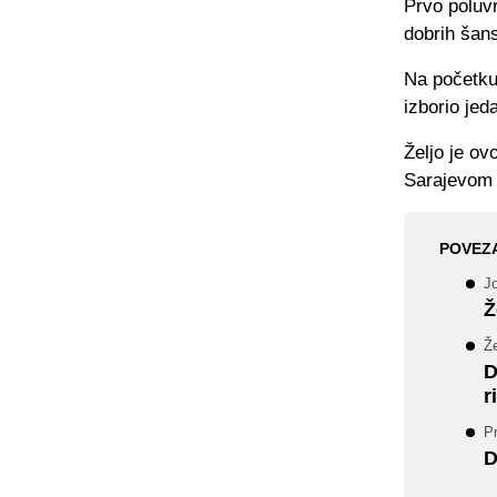
Prvo poluvr
dobrih šans
Na početku
izborio jed
Željo je o
Sarajevom 
POVEZ
J
Ž
Ž
D
r
Pr
D