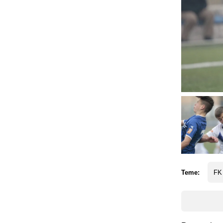
Teme:
FK 