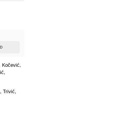
ED
, Kočević,
ić,
 Trivić,