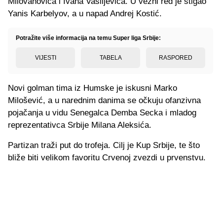
Milovanovića i Ivana Vasiljevića. U vezni red je stigao
Yanis Karbelyov, a u napad Andrej Kostić.
Potražite više informacija na temu Super liga Srbije:
VIJESTI
TABELA
RASPORED
Novi golman tima iz Humske je iskusni Marko
Milošević, a u narednim danima se očkuju ofanzivna
pojačanja u vidu Senegalca Demba Secka i mladog
reprezentativca Srbije Milana Aleksića.
Partizan traži put do trofeja. Cilj je Kup Srbije, te što
bliže biti velikom favoritu Crvenoj zvezdi u prvenstvu.