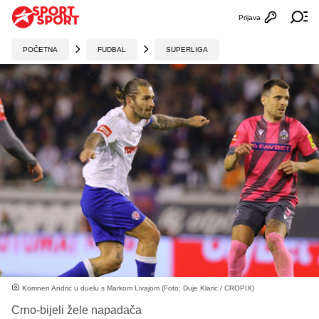
Prijava
Otvori profi
Ot
POČETNA
FUDBAL
SUPERLIGA
Komnen Andrić u duelu s Markom Livajom (Foto: Duje Klaric / CROPIX)
Crno-bijeli žele napadača