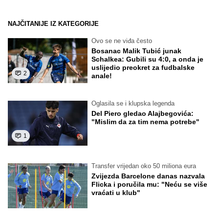
NAJČITANIJE IZ KATEGORIJE
Ovo se ne viđa često
Bosanac Malik Tubić junak
Schalkea: Gubili su 4:0, a onda je
uslijedio preokret za fudbalske
2
anale!
Oglasila se i klupska legenda
Del Piero gledao Alajbegovića:
"Mislim da za tim nema potrebe"
1
Transfer vrijedan oko 50 miliona eura
Zvijezda Barcelone danas nazvala
Flicka i poručila mu: "Neću se više
vraćati u klub"