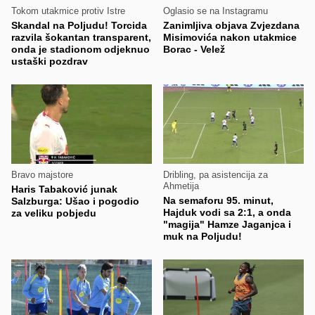
Tokom utakmice protiv Istre
Oglasio se na Instagramu
Skandal na Poljudu! Torcida
Zanimljiva objava Zvjezdana
razvila šokantan transparent,
Misimovića nakon utakmice
onda je stadionom odjeknuo
Borac - Velež
ustaški pozdrav
Bravo majstore
Dribling, pa asistencija za
Ahmetija
Haris Tabaković junak
Na semaforu 95. minut,
Salzburga: Ušao i pogodio
Hajduk vodi sa 2:1, a onda
za veliku pobjedu
"magija" Hamze Jaganjca i
muk na Poljudu!