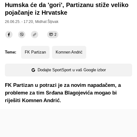
Humska će da 'gori', Partizanu stiže veliko
pojačanje iz Hrvatske
26.06.25. - 17:20,
Midhat Šljivak
2
Teme:
FK Partizan
Komnen Andrić
Dodajte SportSport u vaš Google izbor
FK Partizan u potrazi je za novim napadačem, a
probleme za tim Srđana Blagojevića mogao bi
riješiti Komnen Andrić.