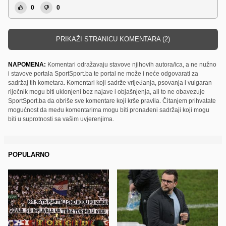
0
0
PRIKAŽI STRANICU KOMENTARA (2)
NAPOMENA:
Komentari odražavaju stavove njihovih autora/ica, a ne nužno
i stavove portala SportSport.ba te portal ne može i neće odgovarati za
sadržaj tih kometara. Komentari koji sadrže vrijeđanja, psovanja i vulgaran
riječnik mogu biti uklonjeni bez najave i objašnjenja, ali to ne obavezuje
SportSport.ba da obriše sve komentare koji krše pravila. Čitanjem prihvatate
mogućnost da među komentarima mogu biti pronađeni sadržaji koji mogu
biti u suprotnosti sa vašim uvjerenjima.
POPULARNO