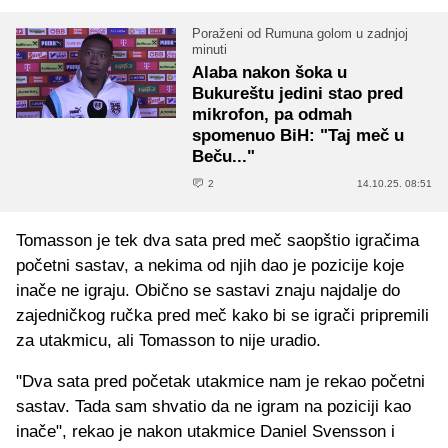
Poraženi od Rumuna golom u zadnjoj
minuti
Alaba nakon šoka u
Bukureštu jedini stao pred
mikrofon, pa odmah
spomenuo BiH: "Taj meč u
Beču..."
2
14.10.25. 08:51
Tomasson je tek dva sata pred meč saopštio igračima
početni sastav, a nekima od njih dao je pozicije koje
inače ne igraju. Obično se sastavi znaju najdalje do
zajedničkog ručka pred meč kako bi se igrači pripremili
za utakmicu, ali Tomasson to nije uradio.
"Dva sata pred početak utakmice nam je rekao početni
sastav. Tada sam shvatio da ne igram na poziciji kao
inače", rekao je nakon utakmice Daniel Svensson i