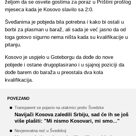
željom da se osvete gostima za poraz u Prištini prošlog
mjeseca kada je Kosovo slavilo sa 2:0.
Šveđanima je pobjeda bila potrebna i kako bi ostali u
borbi za plasman u baraž, ali sada je već jasno da od
toga gotovo sigurno nema ništa kada su kvalifikacije u
pitanju.
Kosovo je uspjelo u Goteborgu da dođe do nove
pobjede i ostane drugoplasirano i u sjajnoj poziciji da
dođe barem do baraža u preostala dva kola
kvalifikacija.
POVEZANO
Transparent se pojavio na utakmici protiv Švedske
Navijači Kosova zaledili Srbiju, sad će ih se još
više plašiti: "Mi nismo Kosovari, mi smo..."
Nevjerovatna noć u Švedskoj