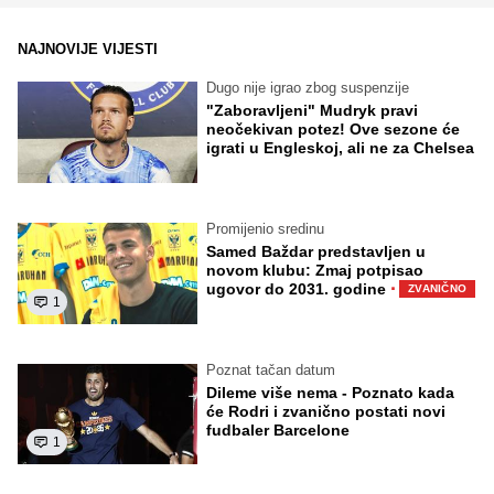
NAJNOVIJE VIJESTI
Dugo nije igrao zbog suspenzije
"Zaboravljeni" Mudryk pravi
neočekivan potez! Ove sezone će
igrati u Engleskoj, ali ne za Chelsea
Promijenio sredinu
Samed Baždar predstavljen u
novom klubu: Zmaj potpisao
·
ugovor do 2031. godine
ZVANIČNO
1
Poznat tačan datum
Dileme više nema - Poznato kada
će Rodri i zvanično postati novi
fudbaler Barcelone
1