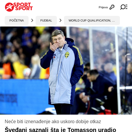
Prijava
Otvori profi
Ot
POČETNA
FUDBAL
WORLD CUP QUALIFICATION, UEFA
Neće biti iznenađenje ako uskoro dobije otkaz
Šveđani saznali šta je Tomasson uradio