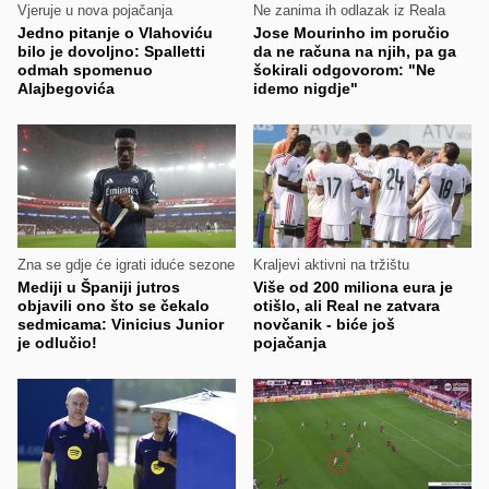
Vjeruje u nova pojačanja
Ne zanima ih odlazak iz Reala
Jedno pitanje o Vlahoviću
Jose Mourinho im poručio
bilo je dovoljno: Spalletti
da ne računa na njih, pa ga
odmah spomenuo
šokirali odgovorom: "Ne
Alajbegovića
idemo nigdje"
Zna se gdje će igrati iduće sezone
Kraljevi aktivni na tržištu
Mediji u Španiji jutros
Više od 200 miliona eura je
objavili ono što se čekalo
otišlo, ali Real ne zatvara
sedmicama: Vinicius Junior
novčanik - biće još
je odlučio!
pojačanja