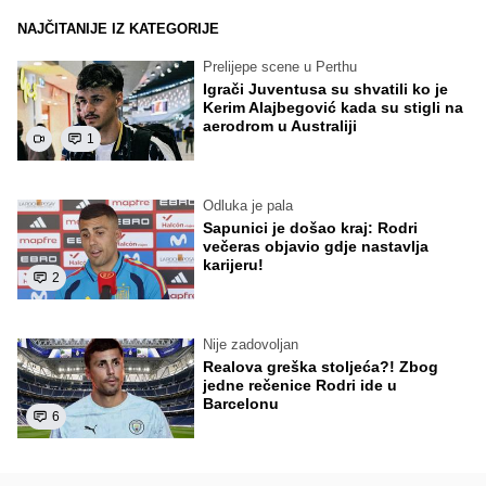
NAJČITANIJE IZ KATEGORIJE
Prelijepe scene u Perthu
Igrači Juventusa su shvatili ko je
Kerim Alajbegović kada su stigli na
aerodrom u Australiji
1
Odluka je pala
Sapunici je došao kraj: Rodri
večeras objavio gdje nastavlja
karijeru!
2
Nije zadovoljan
Realova greška stoljeća?! Zbog
jedne rečenice Rodri ide u
Barcelonu
6