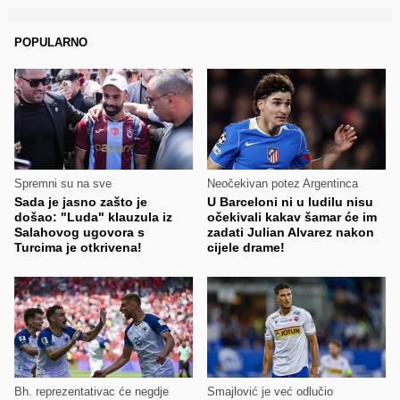
POPULARNO
Spremni su na sve
Neočekivan potez Argentinca
Sada je jasno zašto je
U Barceloni ni u ludilu nisu
došao: "Luda" klauzula iz
očekivali kakav šamar će im
Salahovog ugovora s
zadati Julian Alvarez nakon
Turcima je otkrivena!
cijele drame!
Bh. reprezentativac će negdje
Smajlović je već odlučio