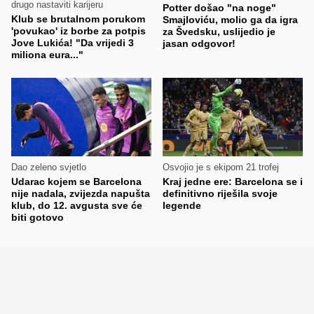
drugo nastaviti karijeru
Potter došao "na noge"
Klub se brutalnom porukom
Smajloviću, molio ga da igra
'povukao' iz borbe za potpis
za Švedsku, uslijedio je
Jove Lukića! "Da vrijedi 3
jasan odgovor!
miliona eura..."
Dao zeleno svjetlo
Osvojio je s ekipom 21 trofej
Udarac kojem se Barcelona
Kraj jedne ere: Barcelona se i
nije nadala, zvijezda napušta
definitivno riješila svoje
klub, do 12. avgusta sve će
legende
biti gotovo