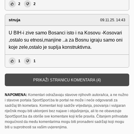
2
2
struja
09.11.25. 14:43
U BIH-i zive samo Bosanci isto i na Kosovu -Kosovari
,ostalo su etnosi,manjine ..a za Bosnu igraju samo oni
koje zele,ostalo je suplja konstruktivna.
1
1
PRIKAŽI STRANICU KOMENTARA (4)
NAPOMENA:
Komentari odražavaju stavove njihovih autora/ica, a ne nužno
i stavove portala SportSport.ba te portal ne može i neće odgovarati za
sadržaj tih kometara. Komentari koji sadrže vrijeđanja, psovanja i vulgaran
riječnik mogu biti uklonjeni bez najave i objašnjenja, ali to ne obavezuje
SportSport.ba da obriše sve komentare koji krše pravila. Čitanjem prihvatate
mogućnost da među komentarima mogu biti pronađeni sadržaji koji mogu
biti u suprotnosti sa vašim uvjerenjima.