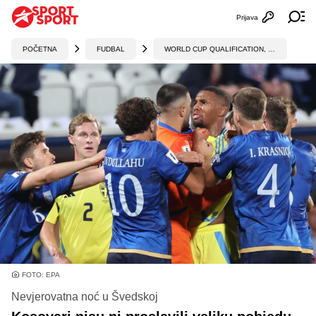
Prijava
Otvori profi
Ot
POČETNA
FUDBAL
WORLD CUP QUALIFICATION, UEFA
FOTO: EPA
Nevjerovatna noć u Švedskoj