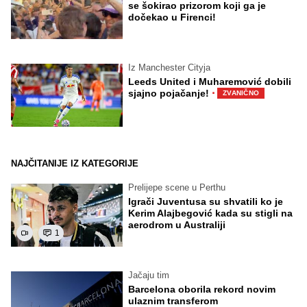
se šokirao prizorom koji ga je
dočekao u Firenci!
Iz Manchester Cityja
Leeds United i Muharemović dobili
·
sjajno pojačanje!
ZVANIČNO
NAJČITANIJE IZ KATEGORIJE
Prelijepe scene u Perthu
Igrači Juventusa su shvatili ko je
Kerim Alajbegović kada su stigli na
aerodrom u Australiji
1
Jačaju tim
Barcelona oborila rekord novim
ulaznim transferom