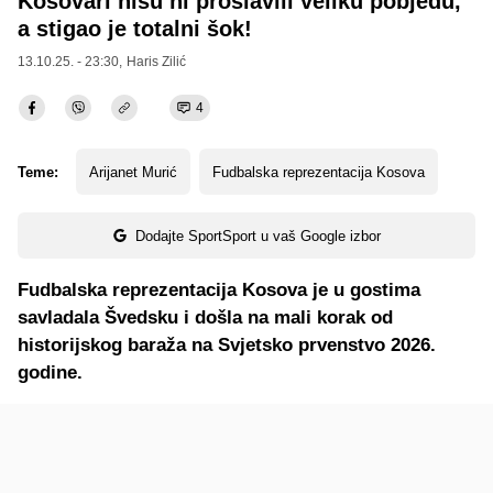
Kosovari nisu ni proslavili veliku pobjedu,
a stigao je totalni šok!
13.10.25. - 23:30,
Haris Zilić
4
Teme:
Arijanet Murić
Fudbalska reprezentacija Kosova
Dodajte SportSport u vaš Google izbor
Fudbalska reprezentacija Kosova je u gostima
savladala Švedsku i došla na mali korak od
historijskog baraža na Svjetsko prvenstvo 2026.
godine.