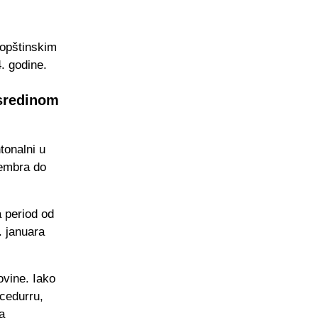
 opštinskim
. godine.
 sredinom
tonalni u
vembra do
 period od
. januara
ovine. Iako
ocedurru,
a