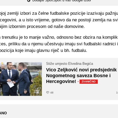
Dodajte SportSport u vaš Google izbor
ojoj zemlji izbori za čelne fudbalske pozicije izazivaju pažnj
cegovini, a u isto vrijeme, gotovo da ne postoji zemlja na sv
nijim izbornim procesom od naše domovine.
 trenutku je to manje važno, odnosno bez obzira na kompli
ces, priliku da u njemu učestvuju imaju svi fudbalski radnici
pozicija koje imaju glavnu riječ u bh. fudbalu.
Stiže umjesto Elvedina Begića
Vico Zeljković novi predsjednik
Nogometnog saveza Bosne i
Hercegovine!
·
ZVANIČNO
48
1
ANO