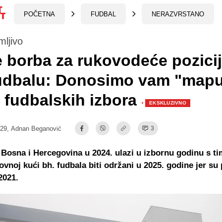
POČETNA
FUDBAL
NERAZVRSTANO
mljivo
 borba za rukovodeće pozicij
fudbalu: Donosimo vam "map
 fudbalskih izbora
·
EKSKLUZIVNO
:29,
Adnan Beganović
3
Bosna i Hercegovina u 2024. ulazi u izbornu godinu s ti
rovnoj kući bh. fudbala biti održani u 2025. godine jer su 
2021.