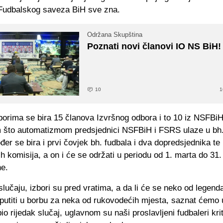
Fudbalskog saveza BiH sve zna.
Održana Skupština
Poznati novi članovi IO NS BiH!
10
1
orima se bira 15 članova Izvršnog odbora i to 10 iz NSFBiH 
 što automatizmom predsjednici NSFBiH i FSRS ulaze u bh.
đer se bira i prvi čovjek bh. fudbala i dva dopredsjednika te
h komisija, a on i će se održati u periodu od 1. marta do 3
ne.
učaju, izbori su pred vratima, a da li će se neko od legenda
uputiti u borbu za neka od rukovodećih mjesta, saznat ćemo
bio rijedak slučaj, uglavnom su naši proslavljeni fudbaleri krit