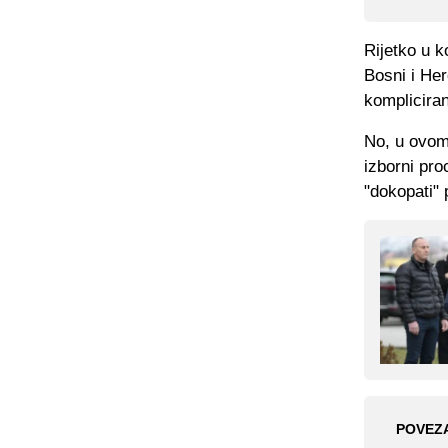
Rijetko u k
Bosni i Her
komplicira
No, u ovom
izborni pro
"dokopati" 
POVEZ