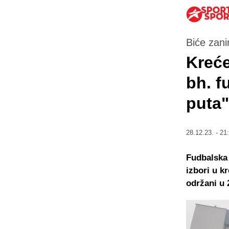
Biće zani
Kreće
bh. 
puta"
28.12.23. - 21
Fudbalska 
izbori u k
održani u 