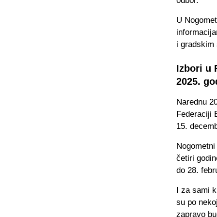
odbor.
U Nogometn
informacija
i gradskim 
Izbori u
2025. go
Narednu 202
Federaciji 
15. decemb
Nogometni 
četiri godi
do 28. febr
I za sami k
su po nekoj
zapravo bud