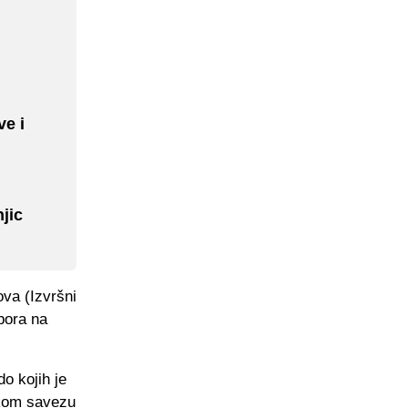
ve i
jic
ova (Izvršni
bora na
o kojih je
skom savezu