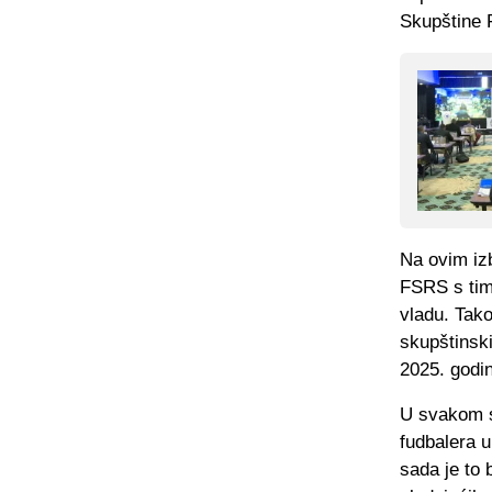
Skupštine 
Na ovim izb
FSRS s tim
vladu. Tako
skupštinski
2025. godi
U svakom sl
fudbalera 
sada je to 