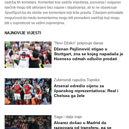
sadržaj tih kometara. Komentari koji sadrže vrijeđanja, psovanja i vulgaran
riječnik mogu biti uklonjeni bez najave i objašnjenja, ali to ne obavezuje
SportSport.ba da obriše sve komentare koji krše pravila. Čitanjem prihvatate
mogućnost da među komentarima mogu biti pronađeni sadržaji koji mogu
biti u suprotnosti sa vašim uvjerenjima.
NAJNOVIJE VIJESTI
"Novi Džeko" potpisuje danas
Dženan Pejčinović stigao u
Stuttgart, zna se kojeg napadača je
Hoeness odmah odlučio prodati
Zubimendi napušta Topnike
Arsenal odredio cijenu za
španskog reprezentativca: Real i
Chelsea ga žele
Saga i dalje traje
Alvarez došao u Madrid da
razgovara od transferu, pa se