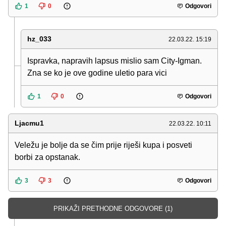
1
0
Odgovori
hz_033
22.03.22. 15:19
Ispravka, napravih lapsus mislio sam City-Igman.
Zna se ko je ove godine uletio para vici
1
0
Odgovori
Ljacmu1
22.03.22. 10:11
Veležu je bolje da se čim prije riješi kupa i posveti
borbi za opstanak.
3
3
Odgovori
PRIKAŽI PRETHODNE ODGOVORE (1)