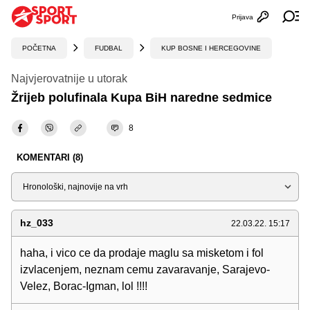
Prijava
Otvori profi
Ot
POČETNA
FUDBAL
KUP BOSNE I HERCEGOVINE
Najvjerovatnije u utorak
Žrijeb polufinala Kupa BiH naredne sedmice
8
KOMENTARI (8)
Sortiraj
hz_033
22.03.22. 15:17
haha, i vico ce da prodaje maglu sa misketom i fol
izvlacenjem, neznam cemu zavaravanje, Sarajevo-
Velez, Borac-Igman, lol !!!!