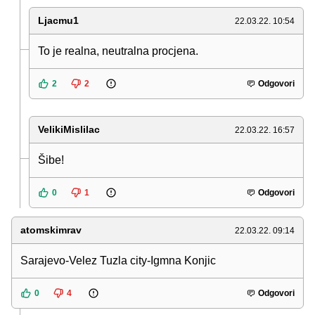
Ljacmu1
22.03.22. 10:54
To je realna, neutralna procjena.
2
2
Odgovori
VelikiMislilac
22.03.22. 16:57
Šibe!
0
1
Odgovori
atomskimrav
22.03.22. 09:14
Sarajevo-Velez Tuzla city-Igmna Konjic
0
4
Odgovori