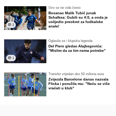
Ovo se ne viđa često
Bosanac Malik Tubić junak
Schalkea: Gubili su 4:0, a onda je
uslijedio preokret za fudbalske
2
anale!
Oglasila se i klupska legenda
Del Piero gledao Alajbegovića:
"Mislim da za tim nema potrebe"
1
Transfer vrijedan oko 50 miliona eura
Zvijezda Barcelone danas nazvala
Flicka i poručila mu: "Neću se više
vraćati u klub"