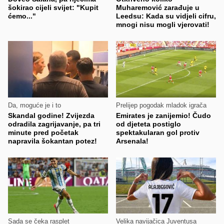
šokirao cijeli svijet: "Kupit
Muharemović zarađuje u
ćemo..."
Leedsu: Kada su vidjeli cifru,
mnogi nisu mogli vjerovati!
Da, moguće je i to
Prelijep pogodak mladok igrača
Skandal godine! Zvijezda
Emirates je zanijemio! Čudo
odradila zagrijavanje, pa tri
od djeteta postiglo
minute pred početak
spektakularan gol protiv
napravila šokantan potez!
Arsenala!
Sada se čeka rasplet
Velika navijačica Juventusa