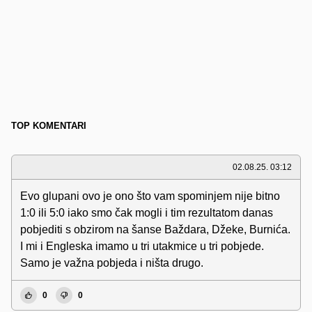
TOP KOMENTARI
02.08.25. 03:12
Evo glupani ovo je ono što vam spominjem nije bitno
1:0 ili 5:0 iako smo čak mogli i tim rezultatom danas
pobjediti s obzirom na šanse Baždara, Džeke, Burnića.
I mi i Engleska imamo u tri utakmice u tri pobjede.
Samo je važna pobjeda i ništa drugo.
0
0