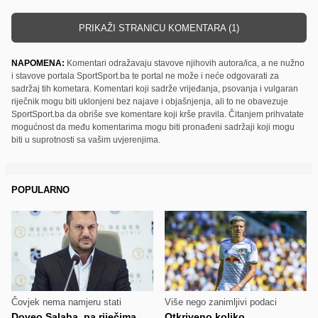
PRIKAŽI STRANICU KOMENTARA (1)
NAPOMENA:
Komentari odražavaju stavove njihovih autora/ica, a ne nužno
i stavove portala SportSport.ba te portal ne može i neće odgovarati za
sadržaj tih kometara. Komentari koji sadrže vrijeđanja, psovanja i vulgaran
riječnik mogu biti uklonjeni bez najave i objašnjenja, ali to ne obavezuje
SportSport.ba da obriše sve komentare koji krše pravila. Čitanjem prihvatate
mogućnost da među komentarima mogu biti pronađeni sadržaji koji mogu
biti u suprotnosti sa vašim uvjerenjima.
POPULARNO
Čovjek nema namjeru stati
Više nego zanimljivi podaci
Doveo Salaha, pa riječima
Otkriveno koliko