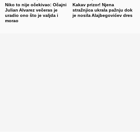
Niko to nije očekivao: Očajni
Kakav prizor! Njena
Julian Alvarez večeras je
stražnjica ukrala pažnju dok
uradio ono što je valjda i
je nosila Alajbegovićev dres
morao