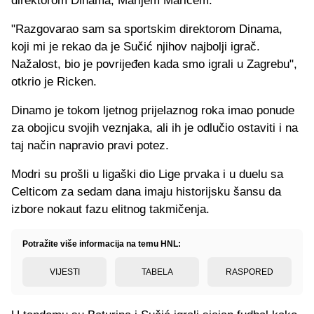
direktorom Dinama, Marijem Marićem:
"Razgovarao sam sa sportskim direktorom Dinama,
koji mi je rekao da je Sučić njihov najbolji igrač.
Nažalost, bio je povrijeđen kada smo igrali u Zagrebu",
otkrio je Ricken.
Dinamo je tokom ljetnog prijelaznog roka imao ponude
za obojicu svojih veznjaka, ali ih je odlučio ostaviti i na
taj način napravio pravi potez.
Modri su prošli u ligaški dio Lige prvaka i u duelu sa
Celticom za sedam dana imaju historijsku šansu da
izbore nokaut fazu elitnog takmičenja.
Potražite više informacija na temu HNL:
VIJESTI
TABELA
RASPORED