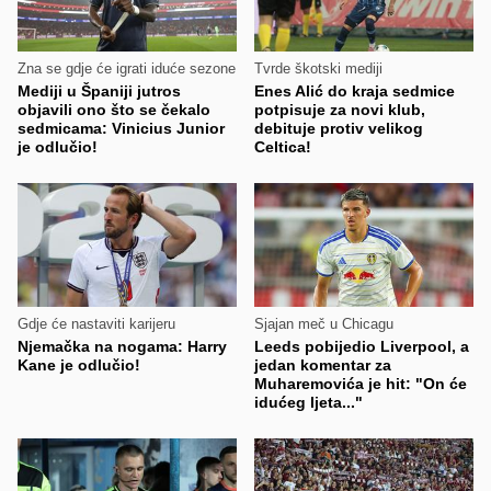
Zna se gdje će igrati iduće sezone
Tvrde škotski mediji
Mediji u Španiji jutros
Enes Alić do kraja sedmice
objavili ono što se čekalo
potpisuje za novi klub,
sedmicama: Vinicius Junior
debituje protiv velikog
je odlučio!
Celtica!
Gdje će nastaviti karijeru
Sjajan meč u Chicagu
Njemačka na nogama: Harry
Leeds pobijedio Liverpool, a
Kane je odlučio!
jedan komentar za
Muharemovića je hit: "On će
idućeg ljeta..."