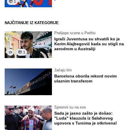
1
NAJČITANIJE IZ KATEGORIJE
Prelijepe scene u Perthu
Igrači Juventusa su shvatili ko je
Kerim Alajbegović kada su stigli na
aerodrom u Australiji
1
Jačaju tim
Barcelona oborila rekord novim
ulaznim transferom
Spremni su na sve
Sada je jasno zašto je došao:
"Luda" klauzula iz Salahovog
ugovora s Turcima je otkrivena!