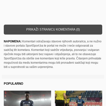
PRIKAŽI STRANICU KOMENTARA (0)
NAPOMENA:
Komentari odražavaju stavove njihovih autora/ica, a ne nužno
i stavove portala SportSport.ba te portal ne može i neće odgovarati za
sadržaj tih kometara. Komentari koji sadrže vrijeđanja, psovanja i vulgaran
riječnik mogu biti uklonjeni bez najave i objašnjenja, ali to ne obavezuje
SportSport.ba da obriše sve komentare koji krše pravila. Čitanjem prihvatate
mogućnost da među komentarima mogu biti pronađeni sadržaji koji mogu
biti u suprotnosti sa vašim uvjerenjima.
POPULARNO