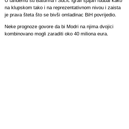
U tandemu su Baturina i Sučić igrali sjajan fudbal kako
na klupskom tako i na reprezentativnom nivou i zaista
je prava šteta što se bivši omladinac BiH povrijedio.
Neke prognoze govore da bi Modri na njima dvojici
kombinovano mogli zaraditi oko 40 miliona eura.