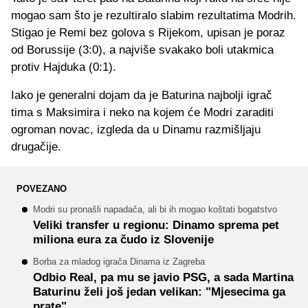
mogao sam što je rezultiralo slabim rezultatima Modrih.
Stigao je Remi bez golova s Rijekom, upisan je poraz
od Borussije (3:0), a najviše svakako boli utakmica
protiv Hajduka (0:1).
Iako je generalni dojam da je Baturina najbolji igrač
tima s Maksimira i neko na kojem će Modri zaraditi
ogroman novac, izgleda da u Dinamu razmišljaju
drugačije.
POVEZANO
Modri su pronašli napadača, ali bi ih mogao koštati bogatstvo
Veliki transfer u regionu: Dinamo sprema pet
miliona eura za čudo iz Slovenije
Borba za mladog igrača Dinama iz Zagreba
Odbio Real, pa mu se javio PSG, a sada Martina
Baturinu želi još jedan velikan: "Mjesecima ga
prate"