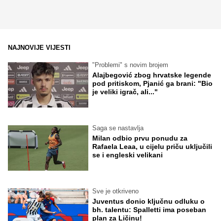
NAJNOVIJE VIJESTI
"Problemi" s novim brojem
Alajbegović zbog hrvatske legende
pod pritiskom, Pjanić ga brani: "Bio
je veliki igrač, ali..."
Saga se nastavlja
Milan odbio prvu ponudu za
Rafaela Leaa, u cijelu priču uključili
se i engleski velikani
Sve je otkriveno
Juventus donio ključnu odluku o
bh. talentu: Spalletti ima poseban
plan za Ličinu!