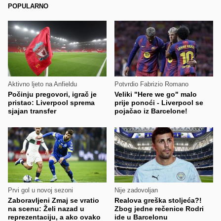
POPULARNO
Aktivno ljeto na Anfieldu
Potvrdio Fabrizio Romano
Počinju pregovori, igrač je
Veliki "Here we go" malo
pristao: Liverpool sprema
prije ponoći - Liverpool se
sjajan transfer
pojačao iz Barcelone!
Prvi gol u novoj sezoni
Nije zadovoljan
Zaboravljeni Zmaj se vratio
Realova greška stoljeća?!
na scenu: Želi nazad u
Zbog jedne rečenice Rodri
reprezentaciju, a ako ovako
ide u Barcelonu