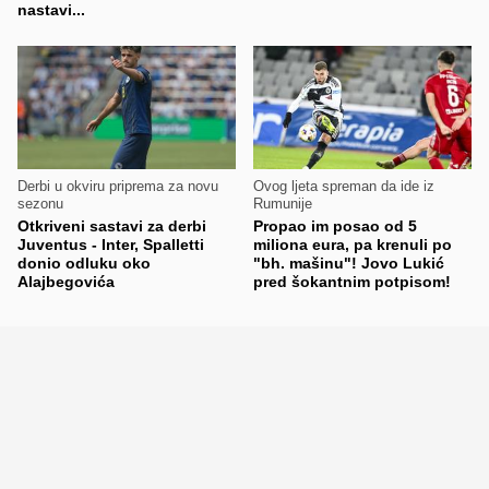
nastavi...
Derbi u okviru priprema za novu
Ovog ljeta spreman da ide iz
sezonu
Rumunije
Otkriveni sastavi za derbi
Propao im posao od 5
Juventus - Inter, Spalletti
miliona eura, pa krenuli po
donio odluku oko
"bh. mašinu"! Jovo Lukić
Alajbegovića
pred šokantnim potpisom!