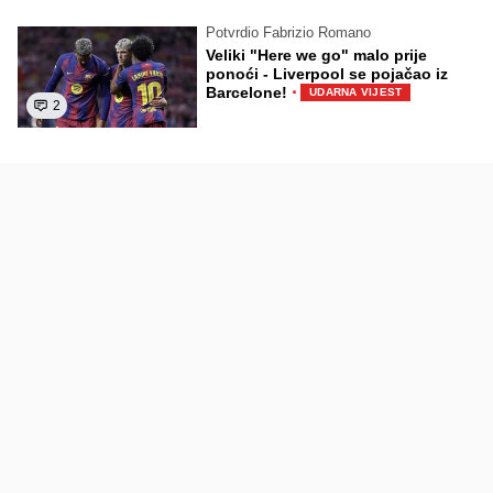
Potvrdio Fabrizio Romano
Veliki "Here we go" malo prije
ponoći - Liverpool se pojačao iz
·
Barcelone!
UDARNA VIJEST
2