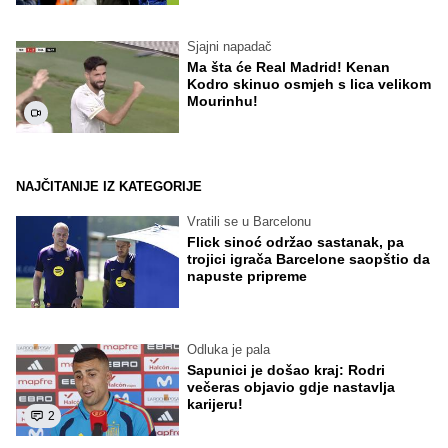
Sjajni napadač
Ma šta će Real Madrid! Kenan
Kodro skinuo osmjeh s lica velikom
Mourinhu!
NAJČITANIJE IZ KATEGORIJE
Vratili se u Barcelonu
Flick sinoć održao sastanak, pa
trojici igrača Barcelone saopštio da
napuste pripreme
Odluka je pala
Sapunici je došao kraj: Rodri
večeras objavio gdje nastavlja
karijeru!
2