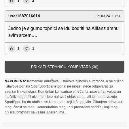
3
2
user1687016614
15.03.24. 13:51
Jedno je sigurno,topnici se idu bodriti na Allianz arenu
svim srcem….
2
1
PRIKAŽI STRANICU KOMENTARA (30)
NAPOMENA:
Komentari odražavaju stavove njihovih autora/ica, a ne nužno
i stavove portala SportSport.ba te portal ne može i neće odgovarati za
sadržaj tih kometara. Komentari koji sadrže vrijeđanja, psovanja i vulgaran
riječnik mogu biti uklonjeni bez najave i objašnjenja, ali to ne obavezuje
SportSport.ba da obriše sve komentare koji krše pravila. Čitanjem prihvatate
mogućnost da među komentarima mogu biti pronađeni sadržaji koji mogu
biti u suprotnosti sa vašim uvjerenjima.