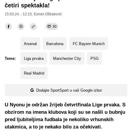
četiri spektakla!
15.03.24. - 12:15,
Esmer Oštraković
30
Arsenal
Barcelona
FC Bayern Munich
Teme:
Liga prvaka
Manchester City
PSG
Real Madrid
Dodajte SportSport u vaš Google izbor
U Nyonu je održan žrijeb četvrtfinala Lige prvaka. S
obzirom na imena klubova koji su se našli u bubnju
pred ljubiteljima fudbala je nekoliko vrhunskih
utakmica, a to je nekako bilo za očekivati.