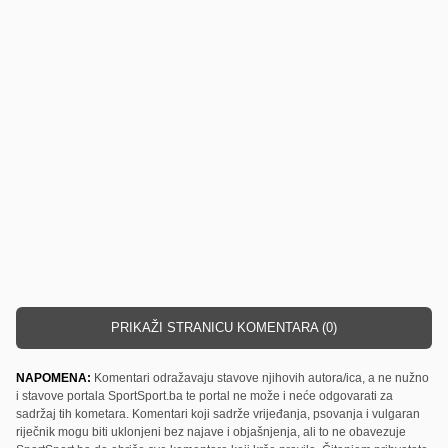
PRIKAŽI STRANICU KOMENTARA (0)
NAPOMENA:
Komentari odražavaju stavove njihovih autora/ica, a ne nužno
i stavove portala SportSport.ba te portal ne može i neće odgovarati za
sadržaj tih kometara. Komentari koji sadrže vrijeđanja, psovanja i vulgaran
riječnik mogu biti uklonjeni bez najave i objašnjenja, ali to ne obavezuje