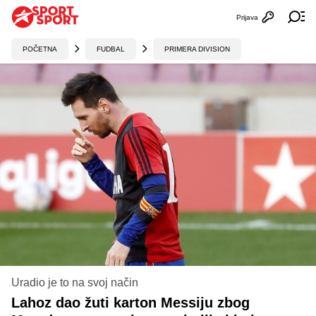
Prijava
Otvori profi
Ot
POČETNA
FUDBAL
PRIMERA DIVISION
Uradio je to na svoj način
Lahoz dao žuti karton Messiju zbog