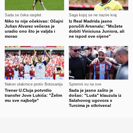
Sada se čeka rasplet
Saga kojoj se ne nazire kraj
Niko to nije očekivao: Očajni
Iz Real Madrida jasno
Julian Alvarez večeras je
poručili Arsenalu: "Možete
uradio ono što je valjda i
dobiti Viniciusa Juniora, ali
morao
ne ispod ove cijene"
Nakon utakmice protiv Botosanija
Spremni su na sve
Trener U.Cluja potvrdio
Sada je jasno zašto je
transfer Jove Lukića: "Želim
došao: "Luda" klauzula iz
mu sve najbolje"
Salahovog ugovora s
Turcima je otkrivena!