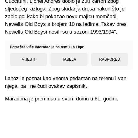
Cuccittini, Lionel Andres dobio je žuti karton zbog
sljedećeg razloga: Zbog skidanja dresa nakon što je
zabio gol kako bi pokazao novu majicu momčadi
Newells Old Boys s brojem 10 na leđima. Takav dres
Newells Old Boysi nosili su u sezoni 1993/1994".
Potražite više informacija na temu La Liga:
VIJESTI
TABELA
RASPORED
Lahoz je poznat kao veoma pedantan na terenu i van
njega, pa i ne čudi ovakav zapisnik.
Maradona je preminuo u svom domu u 61. godini.