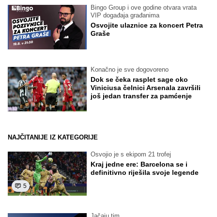
Bingo Group i ove godine otvara vrata
VIP događaja građanima
Osvojite ulaznice za koncert Petra
Graše
Konačno je sve dogovoreno
Dok se čeka rasplet sage oko
Viniciusa čelnici Arsenala završili
još jedan transfer za pamćenje
NAJČITANIJE IZ KATEGORIJE
Osvojio je s ekipom 21 trofej
Kraj jedne ere: Barcelona se i
definitivno riješila svoje legende
5
Jačaju tim