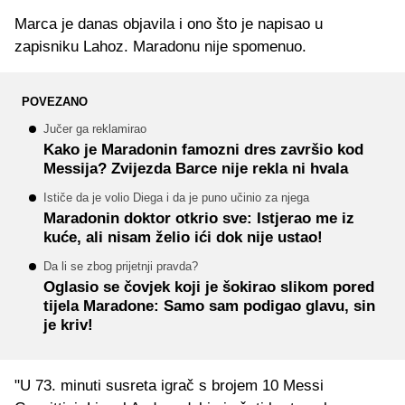
Marca je danas objavila i ono što je napisao u
zapisniku Lahoz. Maradonu nije spomenuo.
POVEZANO
Jučer ga reklamirao
Kako je Maradonin famozni dres završio kod
Messija? Zvijezda Barce nije rekla ni hvala
Ističe da je volio Diega i da je puno učinio za njega
Maradonin doktor otkrio sve: Istjerao me iz
kuće, ali nisam želio ići dok nije ustao!
Da li se zbog prijetnji pravda?
Oglasio se čovjek koji je šokirao slikom pored
tijela Maradone: Samo sam podigao glavu, sin
je kriv!
"U 73. minuti susreta igrač s brojem 10 Messi