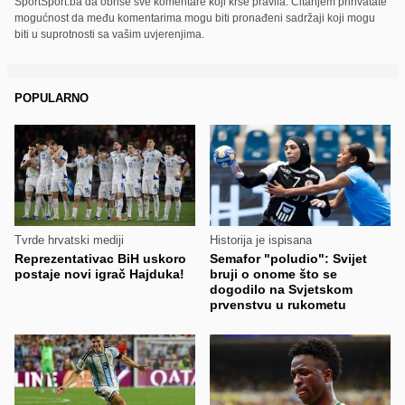
SportSport.ba da obriše sve komentare koji krše pravila. Čitanjem prihvatate
mogućnost da među komentarima mogu biti pronađeni sadržaji koji mogu
biti u suprotnosti sa vašim uvjerenjima.
POPULARNO
Tvrde hrvatski mediji
Historija je ispisana
Reprezentativac BiH uskoro
Semafor "poludio": Svijet
postaje novi igrač Hajduka!
bruji o onome što se
dogodilo na Svjetskom
prvenstvu u rukometu