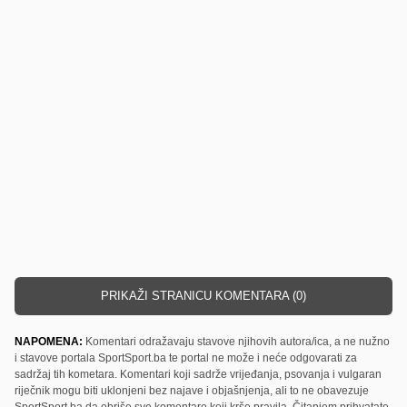
PRIKAŽI STRANICU KOMENTARA (0)
NAPOMENA:
Komentari odražavaju stavove njihovih autora/ica, a ne nužno
i stavove portala SportSport.ba te portal ne može i neće odgovarati za
sadržaj tih kometara. Komentari koji sadrže vrijeđanja, psovanja i vulgaran
riječnik mogu biti uklonjeni bez najave i objašnjenja, ali to ne obavezuje
SportSport.ba da obriše sve komentare koji krše pravila. Čitanjem prihvatate