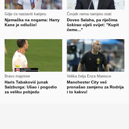
Gdje će nastaviti karijeru
Čovjek nema namjeru stati
Njemačka na nogama: Harry
Doveo Salaha, pa riječima
Kane je odlučio!
šokirao cijeli svijet: "Kupit
ćemo..."
Bravo majstore
Velika želja Enza Maresce
Haris Tabaković junak
Manchester City već
Salzburga: Ušao i pogodio
pronašao zamjenu za Rodrija
za veliku pobjedu
i to kakvu!