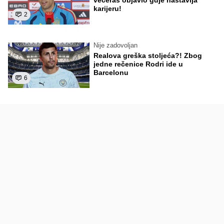
karijeru!
2
Nije zadovoljan
Realova greška stoljeća?! Zbog
jedne rečenice Rodri ide u
Barcelonu
6