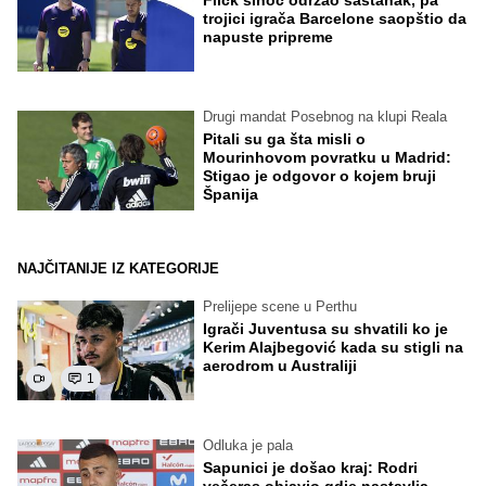
trojici igrača Barcelone saopštio da
napuste pripreme
Drugi mandat Posebnog na klupi Reala
Pitali su ga šta misli o
Mourinhovom povratku u Madrid:
Stigao je odgovor o kojem bruji
Španija
NAJČITANIJE IZ KATEGORIJE
Prelijepe scene u Perthu
Igrači Juventusa su shvatili ko je
Kerim Alajbegović kada su stigli na
aerodrom u Australiji
1
Odluka je pala
Sapunici je došao kraj: Rodri
večeras objavio gdje nastavlja