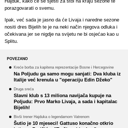
Hajduk, kako će se sjesti za stol na kraju sezone te
porazgovarati o svemu.
Ipak, već sada je jasno da će Livaja i naredne sezone
nositi dres Bijelih te je na neki način njegova odluka i
očekivana jer se nigdje na svijetu ne bi osjećao kao u
Splitu.
POVEZANO
Kreće borba za kapitena reprezentacije Bosne i Hercegovine
Na Poljudu ga samo mogu sanjati: Dva kluba iz
Italije već krenula u "operaciju Edin Džeko"
Druga sreća
Slavni klub s 13 miliona navijača kupuje na
Poljudu: Prvo Marko Livaja, a sada i kapitalac
Bijelih!
Bivši trener Hajduka o legendarnom Vatrenom
Šutio je 10 mjeseci! Gattuso konačno otkrio