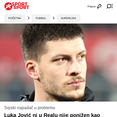
Prijava
Otvori profi
Ot
POČETNA
FUDBAL
SUPERLIGA
Srpski napadač u problemu
Luka Jović ni u Realu nije ponižen kao