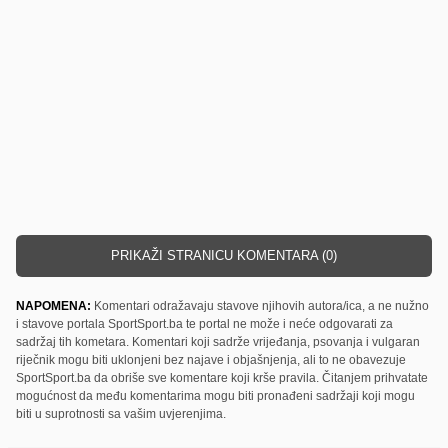
PRIKAŽI STRANICU KOMENTARA (0)
NAPOMENA:
Komentari odražavaju stavove njihovih autora/ica, a ne nužno
i stavove portala SportSport.ba te portal ne može i neće odgovarati za
sadržaj tih kometara. Komentari koji sadrže vrijeđanja, psovanja i vulgaran
riječnik mogu biti uklonjeni bez najave i objašnjenja, ali to ne obavezuje
SportSport.ba da obriše sve komentare koji krše pravila. Čitanjem prihvatate
mogućnost da među komentarima mogu biti pronađeni sadržaji koji mogu
biti u suprotnosti sa vašim uvjerenjima.