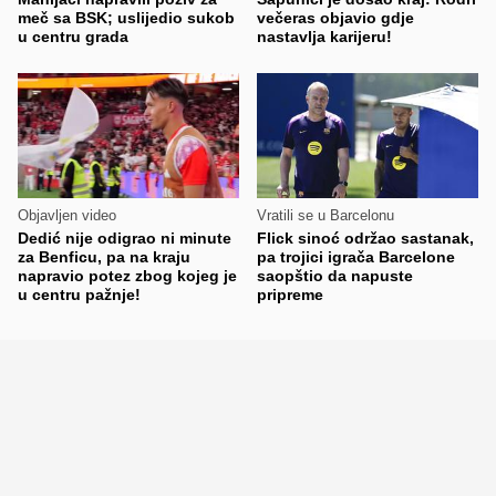
meč sa BSK; uslijedio sukob
večeras objavio gdje
u centru grada
nastavlja karijeru!
Objavljen video
Vratili se u Barcelonu
Dedić nije odigrao ni minute
Flick sinoć održao sastanak,
za Benficu, pa na kraju
pa trojici igrača Barcelone
napravio potez zbog kojeg je
saopštio da napuste
u centru pažnje!
pripreme