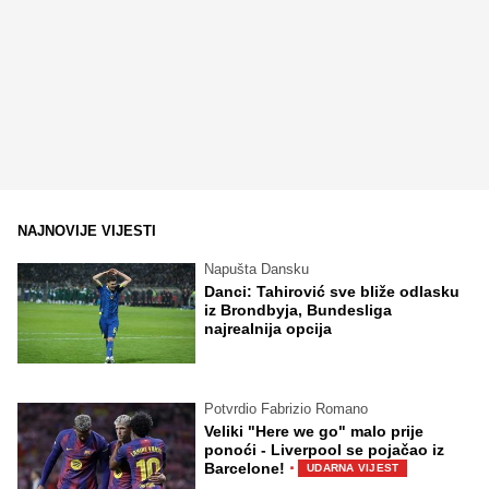
NAJNOVIJE VIJESTI
Napušta Dansku
Danci: Tahirović sve bliže odlasku
iz Brondbyja, Bundesliga
najrealnija opcija
Potvrdio Fabrizio Romano
Veliki "Here we go" malo prije
ponoći - Liverpool se pojačao iz
·
Barcelone!
UDARNA VIJEST