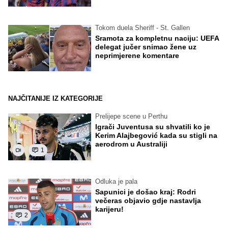
Tokom duela Sheriff - St. Gallen
Sramota za kompletnu naciju: UEFA
delegat jučer snimao žene uz
neprimjerene komentare
NAJČITANIJE IZ KATEGORIJE
Prelijepe scene u Perthu
Igrači Juventusa su shvatili ko je
Kerim Alajbegović kada su stigli na
aerodrom u Australiji
1
Odluka je pala
Sapunici je došao kraj: Rodri
večeras objavio gdje nastavlja
karijeru!
2