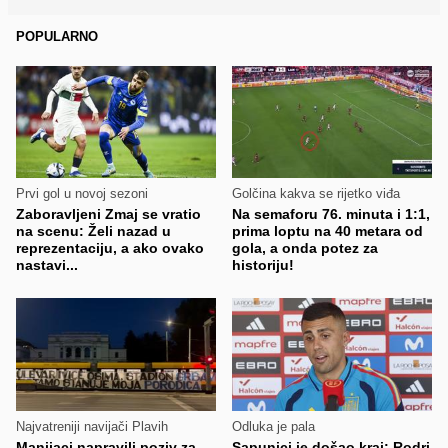
POPULARNO
Prvi gol u novoj sezoni
Golčina kakva se rijetko viđa
Zaboravljeni Zmaj se vratio
Na semaforu 76. minuta i 1:1,
na scenu: Želi nazad u
prima loptu na 40 metara od
reprezentaciju, a ako ovako
gola, a onda potez za
nastavi...
historiju!
Najvatreniji navijači Plavih
Odluka je pala
Manijaci napravili poziv za
Sapunici je došao kraj: Rodri