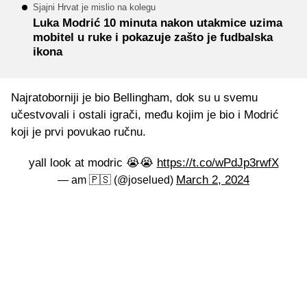
Sjajni Hrvat je mislio na kolegu
Luka Modrić 10 minuta nakon utakmice uzima
mobitel u ruke i pokazuje zašto je fudbalska
ikona
Najratoborniji je bio Bellingham, dok su u svemu
učestvovali i ostali igrači, među kojim je bio i Modrić
koji je prvi povukao ručnu.
yall look at modric 😭😭
https://t.co/wPdJp3rwfX
March 2, 2024
— am 🇵🇸 (@joselued)