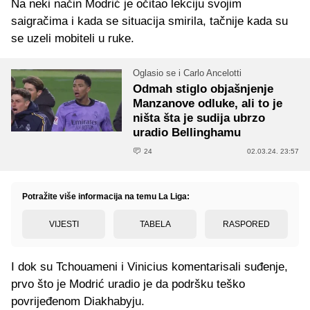
Na neki način Modrić je očitao lekciju svojim
saigračima i kada se situacija smirila, tačnije kada su
se uzeli mobiteli u ruke.
Oglasio se i Carlo Ancelotti
Odmah stiglo objašnjenje
Manzanove odluke, ali to je
ništa šta je sudija ubrzo
uradio Bellinghamu
24
02.03.24. 23:57
Potražite više informacija na temu La Liga:
VIJESTI
TABELA
RASPORED
I dok su Tchouameni i Vinicius komentarisali suđenje,
prvo što je Modrić uradio je da podršku teško
povrijeđenom Diakhabyju.