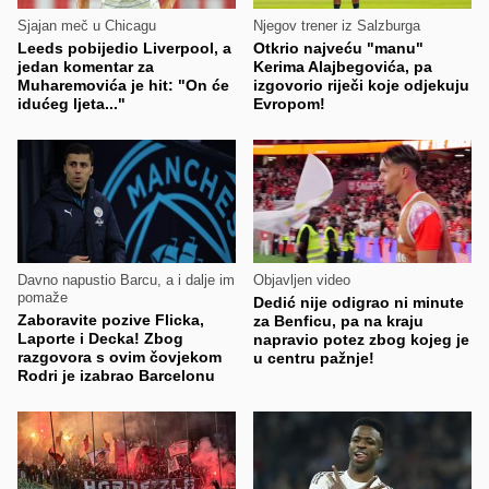
Sjajan meč u Chicagu
Njegov trener iz Salzburga
Leeds pobijedio Liverpool, a
Otkrio najveću "manu"
jedan komentar za
Kerima Alajbegovića, pa
Muharemovića je hit: "On će
izgovorio riječi koje odjekuju
idućeg ljeta..."
Evropom!
Davno napustio Barcu, a i dalje im
Objavljen video
pomaže
Dedić nije odigrao ni minute
Zaboravite pozive Flicka,
za Benficu, pa na kraju
Laporte i Decka! Zbog
napravio potez zbog kojeg je
razgovora s ovim čovjekom
u centru pažnje!
Rodri je izabrao Barcelonu