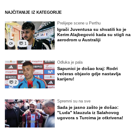
NAJČITANIJE IZ KATEGORIJE
Prelijepe scene u Perthu
Igrači Juventusa su shvatili ko je
Kerim Alajbegović kada su stigli na
aerodrom u Australiji
1
Odluka je pala
Sapunici je došao kraj: Rodri
večeras objavio gdje nastavlja
karijeru!
2
Spremni su na sve
Sada je jasno zašto je došao:
"Luda" klauzula iz Salahovog
ugovora s Turcima je otkrivena!