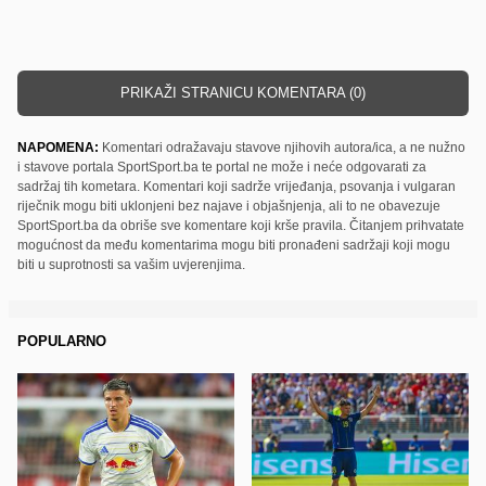
PRIKAŽI STRANICU KOMENTARA (0)
NAPOMENA:
Komentari odražavaju stavove njihovih autora/ica, a ne nužno
i stavove portala SportSport.ba te portal ne može i neće odgovarati za
sadržaj tih kometara. Komentari koji sadrže vrijeđanja, psovanja i vulgaran
riječnik mogu biti uklonjeni bez najave i objašnjenja, ali to ne obavezuje
SportSport.ba da obriše sve komentare koji krše pravila. Čitanjem prihvatate
mogućnost da među komentarima mogu biti pronađeni sadržaji koji mogu
biti u suprotnosti sa vašim uvjerenjima.
POPULARNO