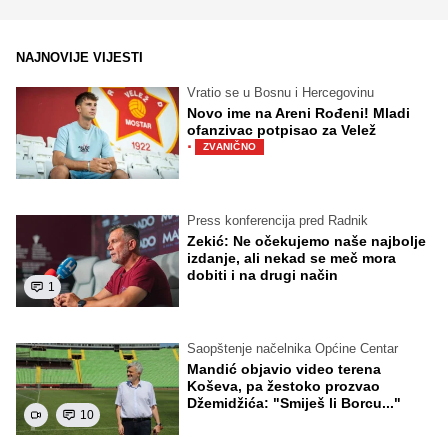
NAJNOVIJE VIJESTI
Vratio se u Bosnu i Hercegovinu
Novo ime na Areni Rođeni! Mladi
ofanzivac potpisao za Velež
·
ZVANIČNO
Press konferencija pred Radnik
Zekić: Ne očekujemo naše najbolje
izdanje, ali nekad se meč mora
dobiti i na drugi način
1
Saopštenje načelnika Općine Centar
Mandić objavio video terena
Koševa, pa žestoko prozvao
Džemidžića: "Smiješ li Borcu..."
10