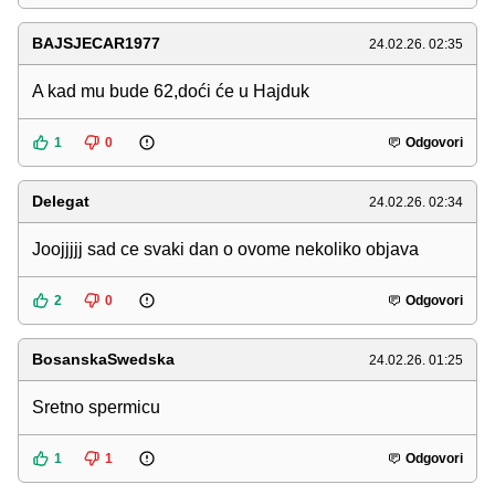
BAJSJECAR1977
24.02.26. 02:35
A kad mu bude 62,doći će u Hajduk
1
0
Odgovori
Delegat
24.02.26. 02:34
Joojjjjj sad ce svaki dan o ovome nekoliko objava
2
0
Odgovori
BosanskaSwedska
24.02.26. 01:25
Sretno spermicu
1
1
Odgovori