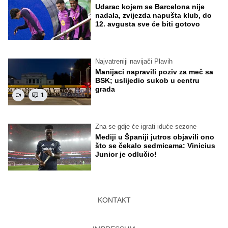
Udarac kojem se Barcelona nije
nadala, zvijezda napušta klub, do
12. avgusta sve će biti gotovo
Najvatreniji navijači Plavih
Manijaci napravili poziv za meč sa
BSK; uslijedio sukob u centru
grada
1
Zna se gdje će igrati iduće sezone
Mediji u Španiji jutros objavili ono
što se čekalo sedmicama: Vinicius
Junior je odlučio!
KONTAKT