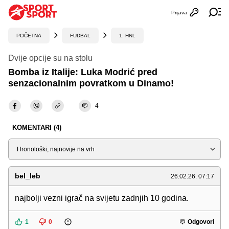
Prijava
Otvori profi
Ot
POČETNA
FUDBAL
1. HNL
Dvije opcije su na stolu
Bomba iz Italije: Luka Modrić pred
senzacionalnim povratkom u Dinamo!
4
KOMENTARI (4)
Sortiraj
bel_leb
26.02.26. 07:17
najbolji vezni igrač na svijetu zadnjih 10 godina.
1
0
Odgovori