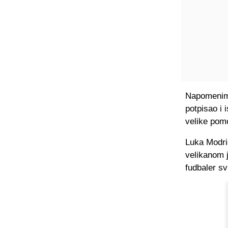
Napomenimo
potpisao i 
velike pom
Luka Modri
velikanom j
fudbaler svi