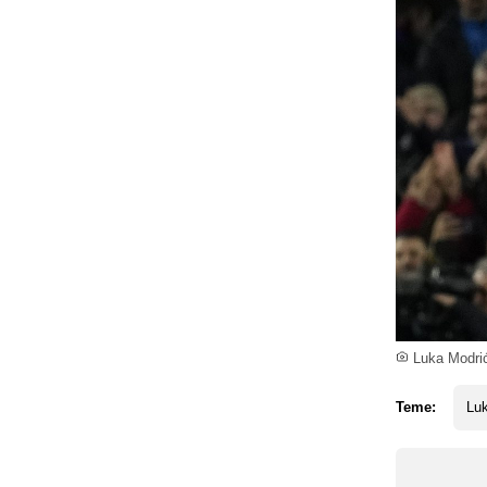
Luka Modrić 
Teme:
Lu