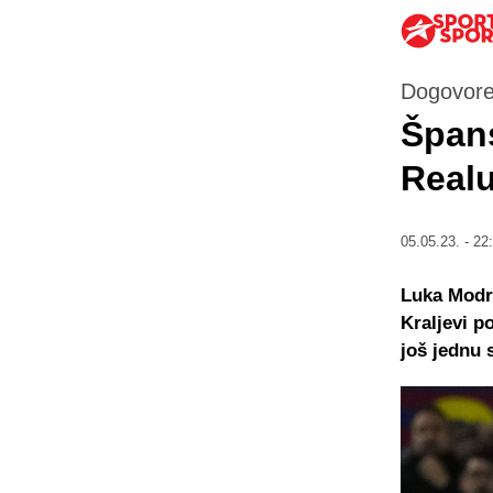
Dogovore
Špans
Realu
05.05.23. - 22
Luka Modri
Kraljevi p
još jednu 