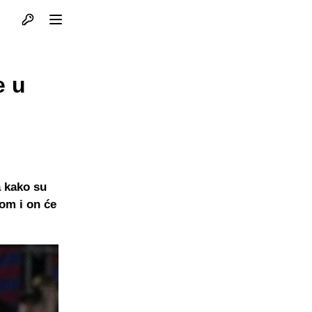
Otvori profil
Otvori meni
e u
a kako su
rom i on će