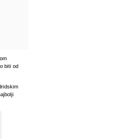
lom
o biti od
dridskim
jbolji