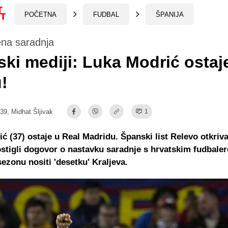
POČETNA
FUDBAL
ŠPANIJA
na saradnja
ki mediji: Luka Modrić ostaj
!
:39,
Midhat Šljivak
1
ć (37) ostaje u Real Madridu. Španski list Relevo otkriv
ostigli dogovor o nastavku saradnje s hrvatskim fudbale
sezonu nositi 'desetku' Kraljeva.