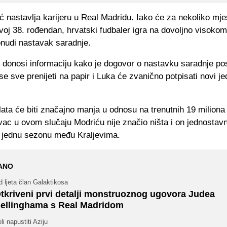
 nastavlja karijeru u Real Madridu. Iako će za nekoliko mje
svoj 38. rođendan, hrvatski fudbaler igra na dovoljno visoko
nudi nastavak saradnje.
 donosi informaciju kako je dogovor o nastavku saradnje pos
e sve prenijeti na papir i Luka će zvanično potpisati novi je
ata će biti značajno manja u odnosu na trenutnih 19 miliona
ac u ovom slučaju Modriću nije značio ništa i on jednostavn
oš jednu sezonu među Kraljevima.
ANO
 ljeta član Galaktikosa
tkriveni prvi detalji monstruoznog ugovora Judea
ellinghama s Real Madridom
li napustiti Aziju