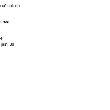
a učinak do
 a ove
je
 puni 38