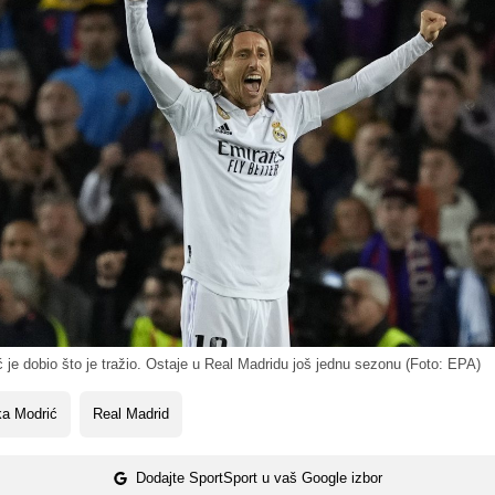
je dobio što je tražio. Ostaje u Real Madridu još jednu sezonu (Foto: EPA)
ka Modrić
Real Madrid
Dodajte SportSport u vaš Google izbor