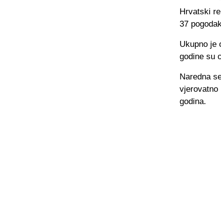
Hrvatski re
37 pogodaka
Ukupno je o
godine su o
Naredna sez
vjerovatno 
godina.