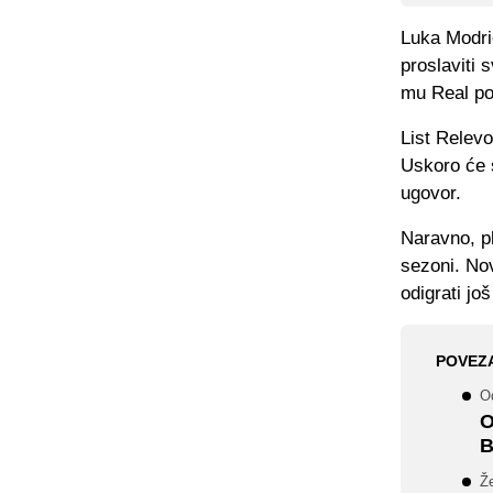
Luka Modrić
proslaviti 
mu Real po
List Relevo
Uskoro će s
ugovor.
Naravno, pl
sezoni. Nov
odigrati j
POVEZ
Od
O
B
Že