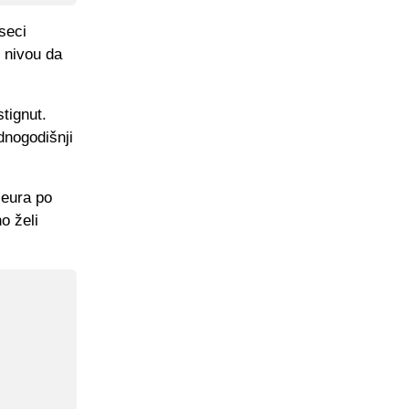
seci
m nivou da
tignut.
dnogodišnji
 eura po
o želi