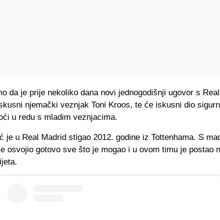
 da je prije nekoliko dana novi jednogodišnji ugovor s Rea
iskusni njemački veznjak Toni Kroos, te će iskusni dio sigurn
oći u redu s mladim veznjacima.
ć je u Real Madrid stigao 2012. godine iz Tottenhama. S ma
e osvojio gotovo sve što je mogao i u ovom timu je postao na
jeta.